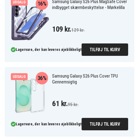
Samsung Galaxy S26 Plus MagSafe Cover
UDSALG
16%
indbygget skærmbeskyttelse - Mørkelilla
109 kr.
129 kr.
TILFØJ TIL KURV
Lagervare, der kan leveres øjeblikkeligt
Samsung Galaxy S26 Plus Cover TPU
UDSALG
36%
Gennemsigtig
61 kr.
95 kr.
TILFØJ TIL KURV
Lagervare, der kan leveres øjeblikkeligt