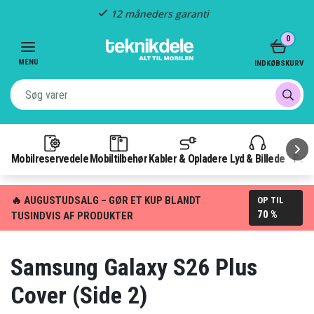
Hurtig levering
Item
0
2
of
MENU
INDKØBSKURV
3
Mobilreservedele
Mobiltilbehør
Kabler & Opladere
Lyd & Billede
Pow
🔥 AUGUSTUDSALG – GØR ET KUP BLANDT
OP TIL
70 %
TUSINDVIS AF PRODUKTER
Samsung Galaxy S26 Plus
Cover (Side 2)