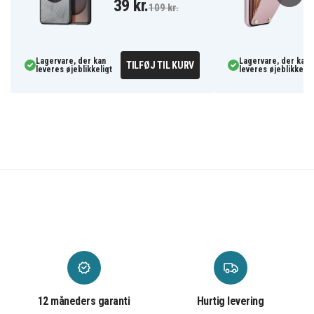
39 kr.
109 kr.
Lagervare, der kan
Lagervare, der kan
TILFØJ TIL KURV
leveres øjeblikkeligt
leveres øjeblikkelig
12 måneders garanti
Hurtig levering