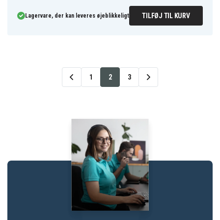
TILFØJ TIL KURV
Lagervare, der kan leveres øjeblikkeligt
1
2
3