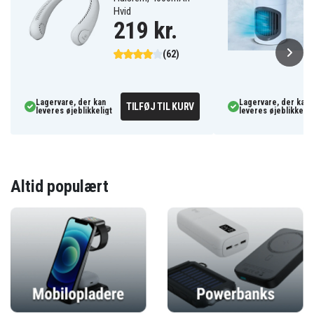
Hvid
219 kr.
(62)
Lagervare, der kan
Lagervare, der kan
TILFØJ TIL KURV
leveres øjeblikkeligt
leveres øjeblikkelig
Altid populært