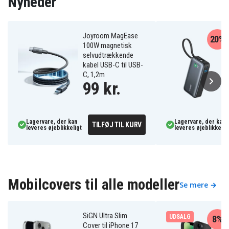
Nyheder
Joyroom MagEase
20%
100W magnetisk
selvudtrækkende
kabel USB-C til USB-
C, 1,2m
99 kr.
Lagervare, der kan
Lagervare, der kan
TILFØJ TIL KURV
leveres øjeblikkeligt
leveres øjeblikkelig
Mobilcovers til alle modeller
Se mere →
SiGN Ultra Slim
UDSALG
8%
Cover til iPhone 17