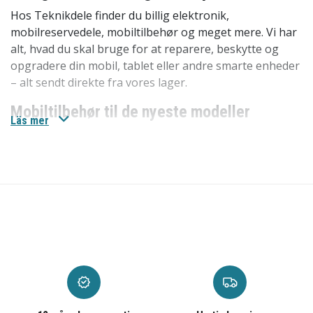
Hos Teknikdele finder du billig elektronik,
mobilreservedele, mobiltilbehør og meget mere. Vi har
alt, hvad du skal bruge for at reparere, beskytte og
opgradere din mobil, tablet eller andre smarte enheder
– alt sendt direkte fra vores lager.
Mobiltilbehør til de nyeste modeller
Läs mer
Vi har
mobiltilbehøret
til de nyeste modeller som
iPhone 17, iPhone 17 Pro, iPhone 17 Pro Max og
Samsung Galaxy S25 Ultra. Her finder du alt fra
mobilcovers til skærmbeskyttelse og opladere.
Mobilreservedele til ældre modeller
Hos os finder du
mobilreservedele
til de største
producenter som Apple, Samsung og mange flere. Ved
at reparere din iPhone-skærm eller udskifte batteriet i
din Samsung Galaxy kan du forlænge enhedens levetid.
Vores reservedele er både prisvenlige og nemme at