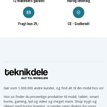
12 måneders garanti
Hurtig levering
bruge.
Høretelefoner til dine behov
Vi har et bredt udvalg af
høretelefoner
som AirPods,
Fragt kun 29,-
CE - Godkendt
Galaxy Buds og mange prisvenlige alternativer. Uanset
om du leder efter trådløse eller kablede høretelefoner i
forskellige størrelser og til forskellige situationer,
finder du det hos os.
Teknikprodukter til hverdagen
Udover ovenstående har vi også teknik til hverdagen
som
powerbanks
,
batterier
,
belysning
,
kabler
og meget
mere, som gør hverdagen lettere.
Teknikdeles positive anmeldelser og
Gør som 1.000.000 andre kunder, og find alt til din mobil hos os!
bedømmelser
Hos os finder du prisvenlige produkter til mobil, tablet, smart
Hos Teknikdele er vi stolte af vores flotte anmeldelser
home, gaming, lyd og video og meget mere. Shop trygt og
og ratings på Trustpilot, Google og andre platforme.
sikkert med hurtig levering, vi sender varer direkte fra vores