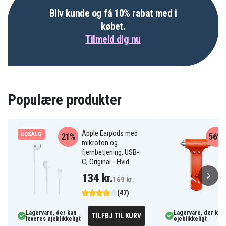
Bliv kunde og få 10% rabat med i
købet.
Tilmeld dig nu
Populære produkter
Apple Earpods med
UDSALG
21%
56%
mikrofon og
fjernbetjening, USB-
C, Original - Hvid
134 kr.
169 kr.
(47)
Lagervare, der kan
Lagervare, der kan 
TILFØJ TIL KURV
leveres øjeblikkeligt
øjeblikkeligt