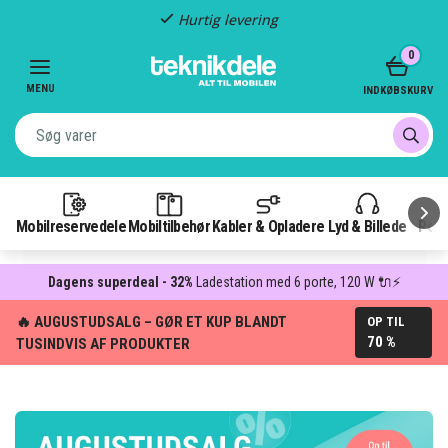
Hurtig levering
Item
0
2
of
MENU
INDKØBSKURV
3
Mobilreservedele
Mobiltilbehør
Kabler & Opladere
Lyd & Billede
Pow
Dagens superdeal - 32%
Ladestation med 6 porte, 120 W 🔌⚡
🔥 AUGUSTUDSALG – GØR ET KUP BLANDT
OP TIL
70 %
TUSINDVIS AF PRODUKTER