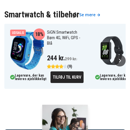
Smartwatch & tilbehør
Se mere →
SiGN Smartwatch
UDSALG
18%
Børn 4G, WiFi, GPS -
Blå
244 kr.
299 kr.
(9)
Lagervare, der kan
Lagervare, der kan
TILFØJ TIL KURV
leveres øjeblikkeligt
leveres øjeblikkelig