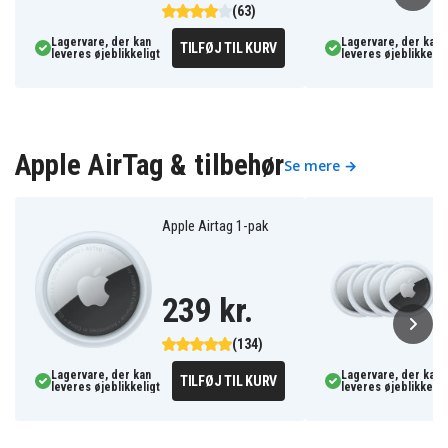
(63)
Lagervare, der kan
Lagervare, der kan
TILFØJ TIL KURV
leveres øjeblikkeligt
leveres øjeblikkelig
Apple AirTag & tilbehør
Se mere →
Apple Airtag 1-pak
239 kr.
(134)
Lagervare, der kan
Lagervare, der kan
TILFØJ TIL KURV
leveres øjeblikkeligt
leveres øjeblikkelig