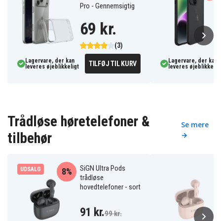
Pro - Gennemsigtig
69 kr.
(3)
Lagervare, der kan
Lagervare, der kan
TILFØJ TIL KURV
leveres øjeblikkeligt
leveres øjeblikkelig
Trådløse høretelefoner &
Se mere
tilbehør
→
SiGN Ultra Pods
UDSALG
8%
trådløse
hovedtelefoner - sort
91 kr.
99 kr.