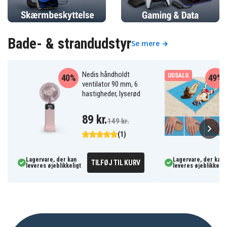
Bade- & strandudstyr
Se mere →
Nedis håndholdt
UDSALG
40%
49%
ventilator 90 mm, 6
hastigheder, lyserød
89 kr.
149 kr.
(1)
Lagervare, der kan
Lagervare, der kan
TILFØJ TIL KURV
leveres øjeblikkeligt
leveres øjeblikkelig