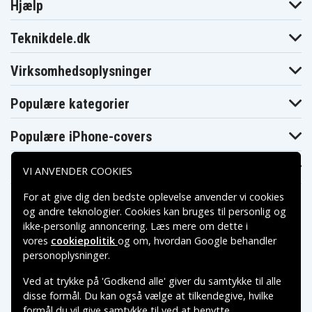
Hjælp
Teknikdele.dk
Virksomhedsoplysninger
Populære kategorier
Populære iPhone-covers
Populære Samsung-covers
VI ANVENDER COOKIES
For at give dig den bedste oplevelse anvender vi cookies
og andre teknologier. Cookies kan bruges til personlig og
ikke-personlig annoncering. Læs mere om dette i
vores
cookiepolitik
og om, hvordan
Google behandler
Betalingsmuligheder
personoplysninger
.
Ved at trykke på 'Godkend alle' giver du samtykke til alle
Leveringsmuligheder
disse formål. Du kan også vælge at tilkendegive, hvilke
formål du vil give samtykke til ved at benytte