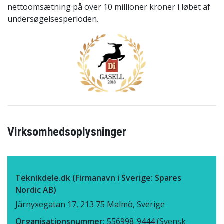
nettoomsætning på over 10 millioner kroner i løbet af
undersøgelsesperioden.
Virksomhedsoplysninger
Teknikdele.dk (Firmanavn i Sverige: Spares
Nordic AB)
Järnyxegatan 17, 213 75 Malmö, Sverige
Organisationsnummer:
556998-9444 (Svensk