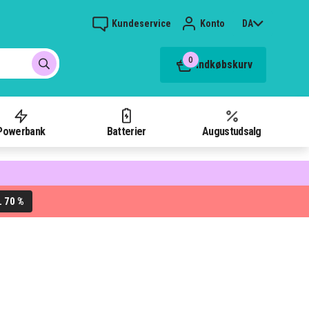
Kundeservice
Konto
DA
0
Indkøbskurv
Powerbank
Batterier
Augustudsalg
70 %
L