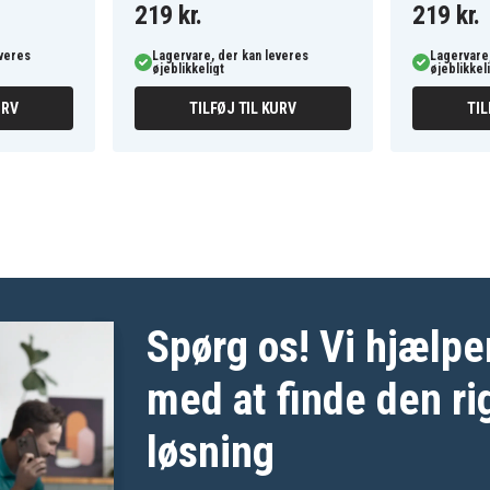
219 kr.
219 kr.
everes
Lagervare, der kan leveres
Lagervare,
øjeblikkeligt
øjeblikkel
URV
TILFØJ TIL KURV
TIL
Spørg os! Vi hjælpe
med at finde den ri
løsning