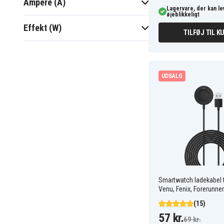
Ampere (A)
timer i GPS-tilstand med musik
Lagervare, der kan l
øjeblikkeligt
aktiv, lidt kortere end standard
Effekt (W)
fenix 5 Plus på grund af det
TILFØJ TIL K
mindre batteri.
UDSALG
Smartwatch ladekabel t
Venu, Fenix, Forerunner
(15)
57 kr.
69 kr.