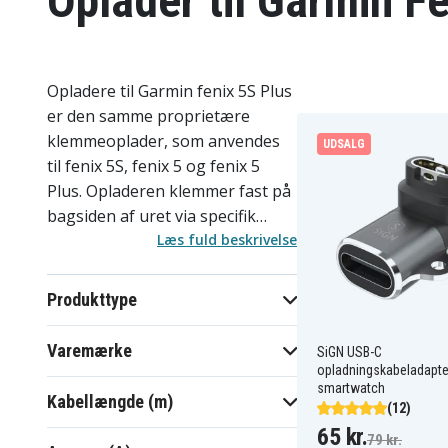
Oplader til Garmin F
Opladere til Garmin fenix 5S Plus
er den samme proprietære
klemmeoplader, som anvendes
UDSALG
til fenix 5S, fenix 5 og fenix 5
Plus. Opladeren klemmer fast på
bagsiden af uret via specifik
kontaktflade og tilføres strøm
Læs fuld beskrivelse
fra et USB-A-stik. Sortimentet er
begrænset, da opladeren har en
Produkttype
unik konstruktion specifik for
fenix 5-generationen og ikke er
Varemærke
SiGN USB-C
kompatibel med fenix 6 eller
opladningskabeladapter
senere modeller. fenix 5S Plus
smartwatch
Kabellængde (m)
(12)
har en driftstid på op til 7 dage i
65 kr.
smartwatch-tilstand eller 11
79 kr.