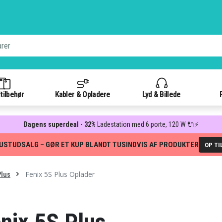
tilbehør
Kabler & Opladere
Lyd & Billede
Dagens superdeal - 32%
Ladestation med 6 porte, 120 W 🔌⚡
USTUDSALG – GØR ET KUP BLANDT TUSINDVIS AF PRODUKTER
OP TI
Fenix 5S Plus Oplader
Plus