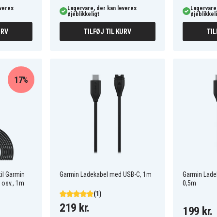
everes
Lagervare, der kan leveres
Lagervare,
øjeblikkeligt
øjeblikkel
URV
TILFØJ TIL KURV
TIL
17%
il Garmin
Garmin Ladekabel med USB-C, 1m
Garmin Lade
 osv., 1m
0,5m
(1)
219 kr.
199 kr.