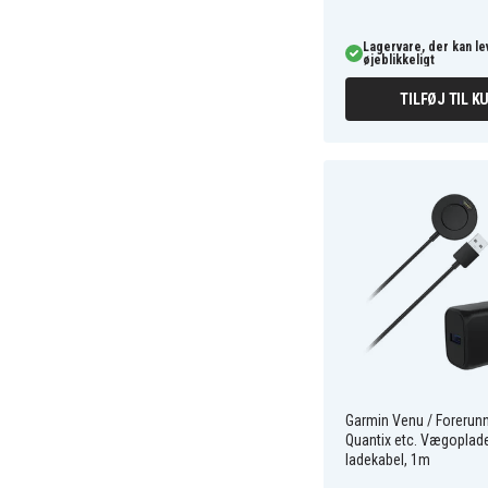
Lagervare, der kan l
øjeblikkeligt
TILFØJ TIL K
Garmin Venu / Forerunne
Quantix etc. Vægoplad
ladekabel, 1m