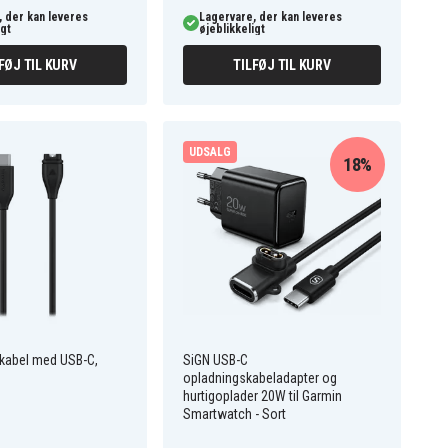
 der kan leveres
Lagervare, der kan leveres
igt
øjeblikkeligt
FØJ TIL KURV
TILFØJ TIL KURV
UDSALG
18%
kabel med USB-C,
SiGN USB-C
opladningskabeladapter og
hurtigoplader 20W til Garmin
Smartwatch - Sort