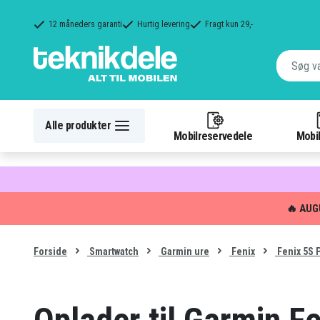
12 måneders garanti
Hurtig levering
Fragt kun 29,-
Alle produkter
Mobilreservedele
Mobil
🔥 AUG
Forside
Smartwatch
Garmin ure
Fenix
Fenix 5S 