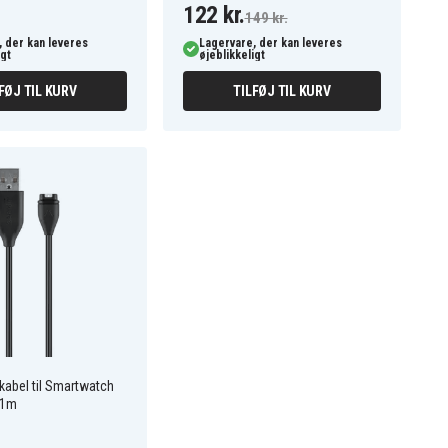
122 kr.
149 kr.
 der kan leveres
Lagervare, der kan leveres
igt
øjeblikkeligt
FØJ TIL KURV
TILFØJ TIL KURV
kabel til Smartwatch
 1m