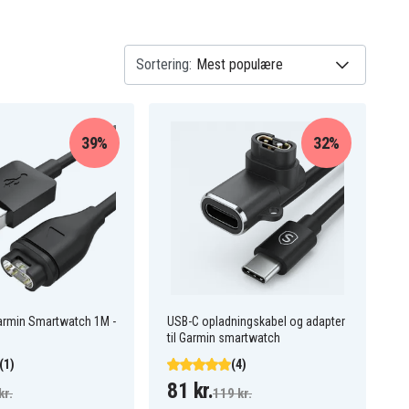
Sortering:
39%
32%
Garmin Smartwatch 1M -
USB-C opladningskabel og adapter
til Garmin smartwatch
(1)
(4)
81 kr.
kr.
119 kr.