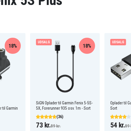
enix 5S Plus
UDSALG
UDSALG
18%
18%
SiGN Oplader til Garmin Fenix 5-5S-
Oplader til 
 til Garmin
5X, Forerunner 935 osv. 1m - Sort
Sort
(36)
73 kr.
54 kr.
89 kr.
89 