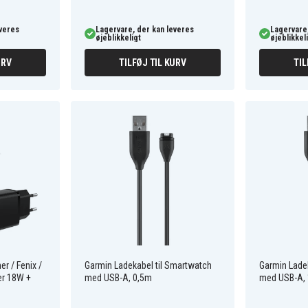
everes
Lagervare, der kan leveres
Lagervare,
øjeblikkeligt
øjeblikkel
URV
TILFØJ TIL KURV
TIL
r / Fenix /
Garmin Ladekabel til Smartwatch
Garmin Lade
er 18W +
med USB-A, 0,5m
med USB-A,