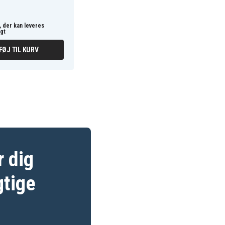
 der kan leveres
igt
FØJ TIL KURV
r dig
gtige