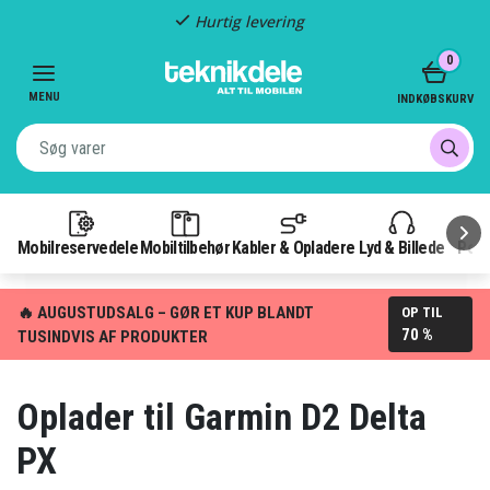
Hurtig levering
Item
0
2
of
MENU
INDKØBSKURV
3
Mobilreservedele
Mobiltilbehør
Kabler & Opladere
Lyd & Billede
Pow
🔥 AUGUSTUDSALG – GØR ET KUP BLANDT
OP TIL
70 %
TUSINDVIS AF PRODUKTER
Oplader til Garmin D2 Delta
PX