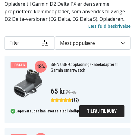
Opladere til Garmin D2 Delta PX er den samme
proprietære klemmeoplader, som anvendes til øvrige
D2 Delta-versioner (D2 Delta, D2 Delta S). Opladeren
klemmer fast på bagsiden af uret via specifik
Læs fuld beskrivelse
kontaktflade og tilføres strøm fra et USB-A-stik.
Sortimentet er begrænset, da D2 Delta-opladeren har
Mest populære
Filter
en unik konstruktion, der deles med visse andre
Garmin-modeller, men ikke med tidligere D2 Bravo eller
D2 Charlie. D2 Delta PX har en driftstid på op til 20 dage
SiGN USB-C opladningskabeladapter til
UDSALG
18%
Garmin smartwatch
i smartwatch-tilstand eller 24 timer i GPS-tilstand,
hvilket er en af de længste i D2-serien.
65 kr.
79 kr.
(12)
TILFØJ TIL KURV
Lagervare, der kan leveres øjeblikkeligt