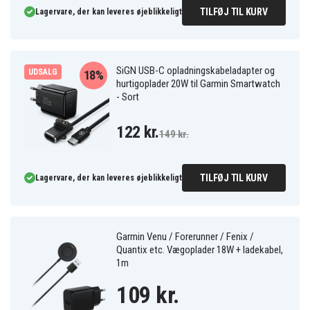
TILFØJ TIL KURV
Lagervare, der kan leveres øjeblikkeligt
SiGN USB-C opladningskabeladapter og
UDSALG
18%
hurtigoplader 20W til Garmin Smartwatch
- Sort
122 kr.
149 kr.
TILFØJ TIL KURV
Lagervare, der kan leveres øjeblikkeligt
Garmin Venu / Forerunner / Fenix /
Quantix etc. Vægoplader 18W + ladekabel,
1m
109 kr.