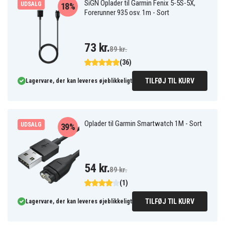
SiGN Oplader til Garmin Fenix 5-5S-5X,
UDSALG
18%
Forerunner 935 osv. 1m - Sort
73 kr.
89 kr.
(36)
TILFØJ TIL KURV
Lagervare, der kan leveres øjeblikkeligt
Oplader til Garmin Smartwatch 1M - Sort
UDSALG
39%
54 kr.
89 kr.
(1)
TILFØJ TIL KURV
Lagervare, der kan leveres øjeblikkeligt