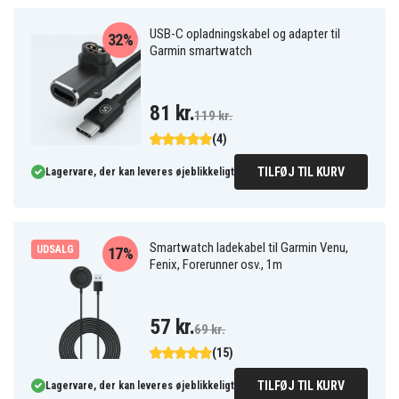
USB-C opladningskabel og adapter til
32%
Garmin smartwatch
81 kr.
119 kr.
(4)
TILFØJ TIL KURV
Lagervare, der kan leveres øjeblikkeligt
Smartwatch ladekabel til Garmin Venu,
UDSALG
17%
Fenix, Forerunner osv., 1m
57 kr.
69 kr.
(15)
TILFØJ TIL KURV
Lagervare, der kan leveres øjeblikkeligt