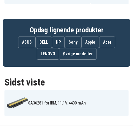
Batteriet er kompatibelt med følgende produkter:
Ibm ThinkPad
Ibm ThinkPad
Ibm ThinkPad
X220
X220i
X220s
Ibm ThinkPad
Lenovo
Lenovo
X230
ThinkPad X220
ThinkPad X220i
Lenovo
Opdag lignende produkter
Lenovo
ThinkPad X220s
ThinkPad X230
ASUS
DELL
HP
Sony
Apple
Acer
LENOVO
Øvrige modeller
Sidst viste
0A36281 for IBM, 11.1V, 4400 mAh