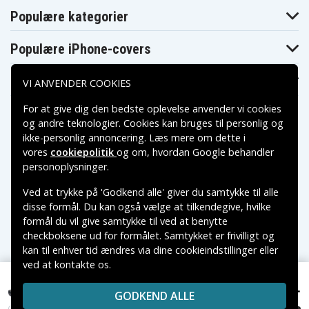
Populære kategorier
Populære iPhone-covers
Populære Samsung-covers
VI ANVENDER COOKIES
For at give dig den bedste oplevelse anvender vi cookies
og andre teknologier. Cookies kan bruges til personlig og
ikke-personlig annoncering. Læs mere om dette i
vores
cookiepolitik
og om, hvordan
Google behandler
Betalingsmuligheder
personoplysninger
.
Ved at trykke på 'Godkend alle' giver du samtykke til alle
Leveringsmuligheder
disse formål. Du kan også vælge at tilkendegive, hvilke
formål du vil give samtykke til ved at benytte
checkboksene ud for formålet. Samtykket er frivilligt og
kan til enhver tid ændres via dine cookieindstillinger eller
ved at kontakte os.
Copyright © 2026, Spares Nordic AB
VAREMÆRKER NÆVNT PÅ DETTE WEB TILHØRER DE
329 kr.
0A36281 for IBM, 11.1V, 4400 mAh
GODKEND ALLE
RESPEKTIVE VAREMÆRKERS-EJER.