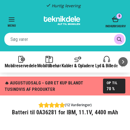
Hurtig levering
Item
0
2
of
MENU
INDKØBSKURV
3
Mobilreservedele
Mobiltilbehør
Kabler & Opladere
Lyd & Billede
Pow
🔥 AUGUSTUDSALG – GØR ET KUP BLANDT
OP TIL
70 %
TUSINDVIS AF PRODUKTER
(12 Vurderinger)
Batteri til 0A36281 for IBM, 11.1V, 4400 mAh