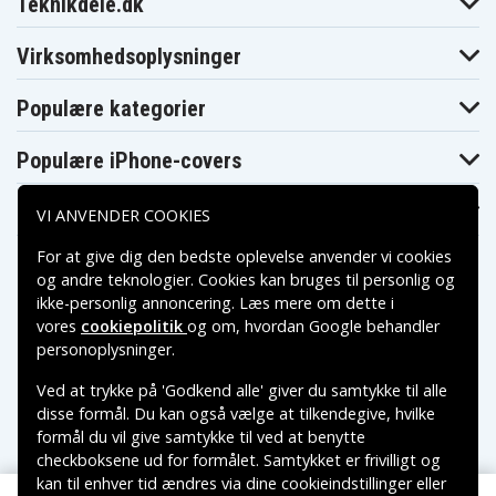
Teknikdele.dk
Asus VivoBook
Asus VivoBook
Asus VivoBook
15 X510UQ-
15 X510UQ
F510QA-DS99
BQ534T
Virksomhedsoplysninger
Asus VivoBook
Asus VivoBook
Asus VivoBook
F510QA-EJ146T
F510QA-EJ148T
F510QA-EJ150T
Asus VivoBook
Populære kategorier
Asus VivoBook
Asus VivoBook S
S15 S501UA-
F510UF-BQ697T
X510UQ
EJ767T
Asus VivoBook
Asus VivoBook
Asus VivoBook
Populære iPhone-covers
S15 S510UA-
S15 S510UA-
S15 S510UA-
BQ113T
BQ114T
BQ149T
Asus VivoBook
Asus VivoBook
Asus VivoBook
Populære Samsung-covers
VI ANVENDER COOKIES
S15 S510UA-
S15 S510UA-
S15 S510UA-
BQ212T
BQ265T
BQ447T
For at give dig den bedste oplevelse anvender vi cookies
Asus VivoBook
Asus VivoBook
Asus VivoBook
S15 S510UA-
S15 S510UA-
S15 S510UA-
og andre teknologier. Cookies kan bruges til personlig og
BQ465T
BQ473T
BQ482T
ikke-personlig annoncering. Læs mere om dette i
Asus VivoBook
Asus VivoBook
Asus VivoBook
S15 S510UA-
S15 S510UA-
S15 S510UA-
vores
cookiepolitik
og om, hvordan
Google behandler
BQ628T
BQR24T
BR126T
Betalingsmuligheder
personoplysninger
.
Asus VivoBook
Asus VivoBook
Asus VivoBook
S15 S510UA-
S15 S510UA-
S15 S510UA-
Ved at trykke på 'Godkend alle' giver du samtykke til alle
BR153T
BR686T
BR943T
Leveringsmuligheder
Asus VivoBook
Asus VivoBook
disse formål. Du kan også vælge at tilkendegive, hvilke
Asus VivoBook
S15 S510UA-
S15 S510UF-
S15 S510UF
formål du vil give samtykke til ved at benytte
DS51
BQ023T
checkboksene ud for formålet. Samtykket er frivilligt og
Asus VivoBook
Asus VivoBook
Asus VivoBook
S15 S510UF-
S15 S510UF-
S15 S510UF-
kan til enhver tid ændres via dine cookieindstillinger eller
BQ044T
BQ049T
BQ050T