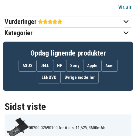
Vis alt
11,52 V
Spænding
Vurderinger
Li-Polymer
Batteritype
Kategorier
Asus
Passer til mærket
3600 mAh
Kapacitet
Opdag lignende produkter
ASUS
DELL
HP
Sony
Apple
Acer
Batteriet erstatter:
0B200-02590000
0B200-02590100
0B200-0259020
LENOVO
Øvrige modeller
0B200-02590200
B31Bi2H
B31Bi9H
B31N1637
B31N1637
(3ICP5/57/81)
Sidst viste
Batteriet er kompatibelt med følgende produkter:
Asus A510QA-
Asus A510QA
Asus A510QR
BR098T
0B200-02590100 for Asus, 11,52V, 3600mAh
Asus A510QR-
Asus F510UN
Asus F510UR