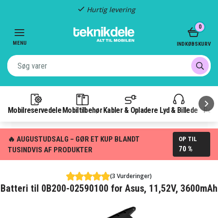
Hurtig levering
Item
0
2
of
MENU
INDKØBSKURV
3
Mobilreservedele
Mobiltilbehør
Kabler & Opladere
Lyd & Billede
Pow
🔥 AUGUSTUDSALG – GØR ET KUP BLANDT
OP TIL
70 %
TUSINDVIS AF PRODUKTER
(3 Vurderinger)
Batteri til 0B200-02590100 for Asus, 11,52V, 3600mAh