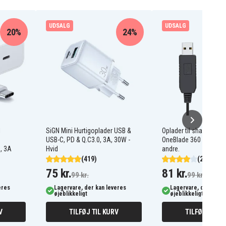
UDSALG
UDSALG
20%
24%
l
SiGN Mini Hurtigoplader USB &
Oplader til shaver, Phil
USB-C, PD & Q.C3.0, 3A, 30W -
OneBlade 360 Face+B
, 3A
Hvid
andre.
(419)
(20)
75 kr.
81 kr.
99 kr.
99 kr.
eres
Lagervare, der kan leveres
Lagervare, der kan l
øjeblikkeligt
øjeblikkeligt
V
TILFØJ TIL KURV
TILFØJ TIL K