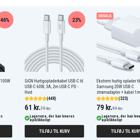
UDSALG
46%
23%
2238-20
2239-21
2276-21NST
2277-21
2290-21
2311-21
2313-21
2320
l 100W
SiGN Hurtigopladerkabel USB-C til
Ekstrem hurtig oplader ti
2330
USB-C 60W, 3A, 2m USB-C PD -
Samsung 20W USB-C
2333
Hvid
strømadapter + kabel 1m
2402-20
(448)
(323)
2403-22
61 kr.
79 kr.
2410
79 kr.
99 kr.
2411-20
es
Lagervare, der kan leveres
Lagervare, der kan lev
2415-21
øjeblikkeligt
øjeblikkeligt
2420-22
2429-20
TILFØJ TIL KURV
TILFØJ TIL KUR
2432-22