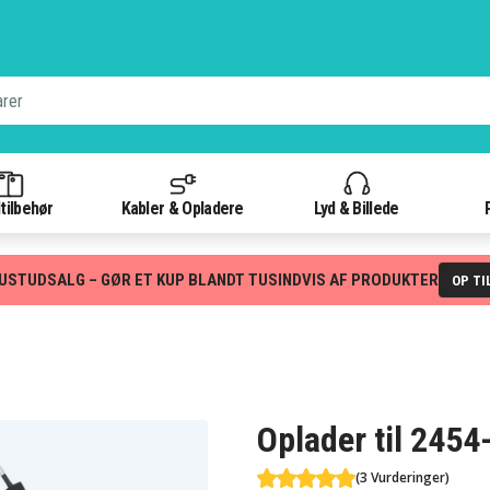
tilbehør
Kabler & Opladere
Lyd & Billede
USTUDSALG – GØR ET KUP BLANDT TUSINDVIS AF PRODUKTER
OP TI
Oplader til 2454
(3 Vurderinger)