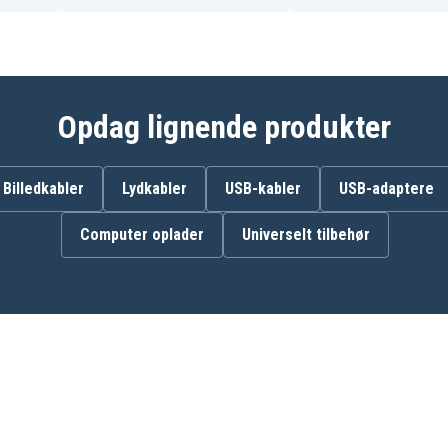
2450-20
2451-20
2452-22
2454-20
2455-22
2457-21
Opdag lignende produkter
2460-20
2461-22
2470-21
2471-21
Billedkabler
Lydkabler
USB-kabler
USB-adaptere
49-24-0145
C12 DD
Computer oplader
Universelt tilbehør
C12 HZ-0
C12 ID
C12 JSR-0
C12 MT-0
C12 PC
C12 PN
C12 PPC-0
C12 PXP-I10202C
C12 RAD-0
C12 RT-0
M12 AL-0
M12 BD-202C