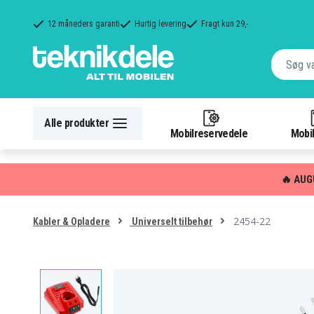
12 måneders garanti
Hurtig levering
Fragt kun 29,-
Alle produkter
Mobilreservedele
Mobil
🔥 AUG
2454-22
Kabler & Opladere
Universelt tilbehør