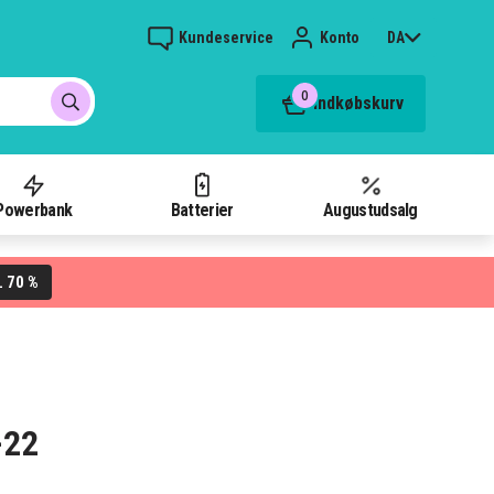
Kundeservice
Konto
DA
0
Indkøbskurv
Powerbank
Batterier
Augustudsalg
70 %
L
-22