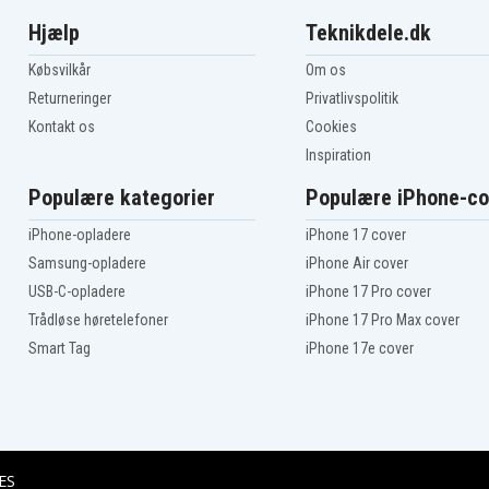
M12 CIW12-0
M12 CIW14-0
Hjælp
Teknikdele.dk
M12 CIW38-0
M12 CPD-0
Købsvilkår
Om os
M12 CPP2B
Returneringer
Privatlivspolitik
M12 DE
Kontakt os
Cookies
M12 GG
M12 H
Inspiration
M12 H-402C
M12 HH GREY2
Populære kategorier
Populære iPhone-co
M12 HJ CAMO4
M12 HPT
iPhone-opladere
iPhone 17 cover
M12 HPT-202C TH-KIT
Samsung-opladere
iPhone Air cover
M12 HPT-202C V-KIT2
USB-C-opladere
iPhone 17 Pro cover
M12 IC
M12 IC-0 (S)
Trådløse høretelefoner
iPhone 17 Pro Max cover
M12 IR-201B 1/4
Smart Tag
iPhone 17e cover
M12 JS-0
M12 JSSP-0
M12 MLED
M12 PCG/310
M12 PCG/400
M12 PCG/600
ES
M12 PP2A