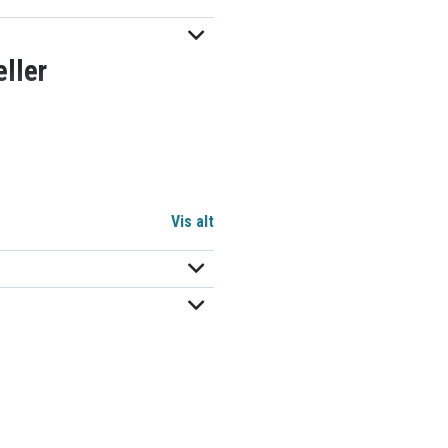
ller
Vis alt
48-11-2411
48-11-2440
48-59-1812
48112402
48112420
4932352664
C12 B
M12 B2