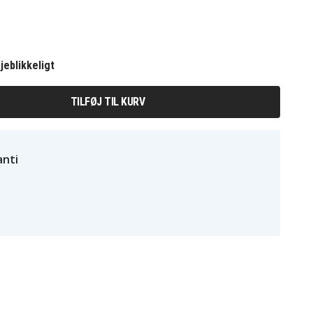
jeblikkeligt
TILFØJ TIL KURV
nti