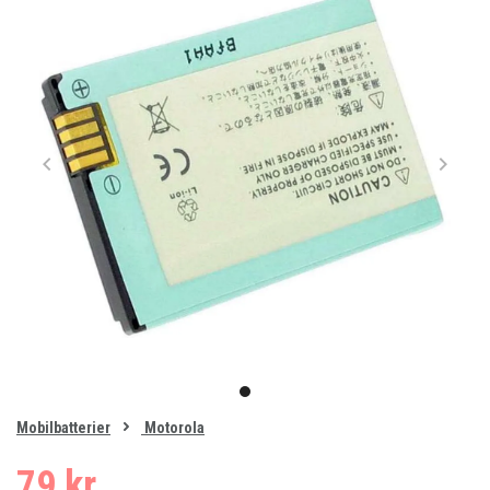
Item
1
item
of
0
Mobilbatterier
Motorola
1
79 kr.