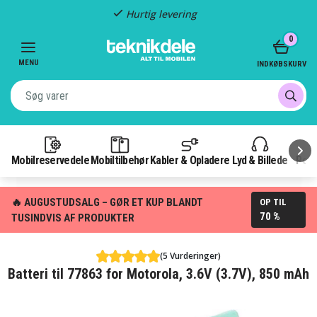
Hurtig levering
Item
0
3
of
MENU
INDKØBSKURV
3
Mobilreservedele
Mobiltilbehør
Kabler & Opladere
Lyd & Billede
Pow
🔥 AUGUSTUDSALG – GØR ET KUP BLANDT
OP TIL
70 %
TUSINDVIS AF PRODUKTER
(5 Vurderinger)
Batteri til 77863 for Motorola, 3.6V (3.7V), 850 mAh