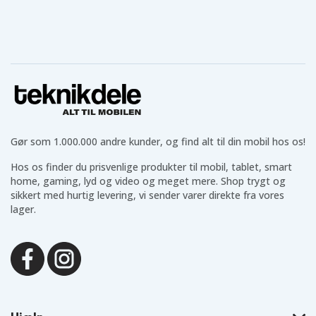
Nextel ic902
Motorola Q
Motorola Q9c
Deluxe
Motorola RAZR
Motorola RIZR
Motorola Q9m
VE20
Z6tv ROKR E2
Motorola ROKR
Motorola
Motorola Renew
E2
Rambler WX400
W233
Motorola Rival
Motorola SLVR
Motorola
A455
L9
Theory
Motorola
Motorola
Motorola V1050
Tundra VA76r
Tundra W760r
Motorola V1100
Motorola V177
Motorola V190
Motorola V191
Motorola V195
Motorola V235
Gør som 1.000.000 andre kunder, og find alt til din mobil hos os!
Motorola V323
Motorola V325
Motorola V360
Motorola V360i
Motorola V360v
Motorola V361
Hos os finder du prisvenlige produkter til mobil, tablet, smart
Motorola V365
Motorola V465
Motorola V975
home, gaming, lyd og video og meget mere. Shop trygt og
Motorola V975
Motorola V980
Motorola VE240
sikkert med hurtig levering, vi sender varer direkte fra vores
V980
lager.
Motorola VE240
Motorola VE440
Motorola VE538
Moto
Motorola Ve465
Motorola W175
Motorola W181
Motorola W205
Motorola W208
Motorola W218
Motorola
Motorola W220
Motorola W230
W230a
Motorola W233
Motorola W231
Motorola W270
Renew
Motorola W355
Motorola W370
Motorola W375