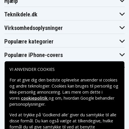
Hjælp
Motorola W376
Motorola W377
Motorola W385
Motorola W388
Motorola W396
Motorola W408
Motorola
Motorola W450
Teknikdele.dk
Motorola W450
W408g
Active
Motorola W5
Motorola W510
Motorola W562
Virksomhedsoplysninger
Motorola W766
Motorola W766
Motorola Wilder
Entice
Motorola ZN300
Motorola i410
Motorola i412
Populære kategorier
Motorola i475
Motorola i576
Motorola i776
Motorola w315
Motorola w395
Motorola w490
Motorola w755
Populære iPhone-covers
Populære Samsung-covers
VI ANVENDER COOKIES
For at give dig den bedste oplevelse anvender vi cookies
og andre teknologier. Cookies kan bruges til personlig og
ikke-personlig annoncering. Læs mere om dette i
vores
cookiepolitik
og om, hvordan
Google behandler
Betalingsmuligheder
personoplysninger
.
Ved at trykke på 'Godkend alle' giver du samtykke til alle
Leveringsmuligheder
disse formål. Du kan også vælge at tilkendegive, hvilke
formål du vil give samtykke til ved at benytte