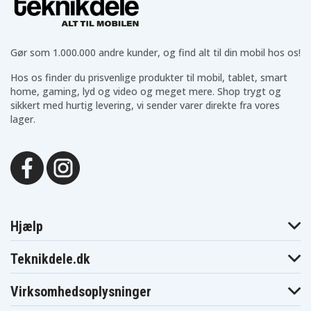
83DR004WKR
83DR004XKR
83DR004YKR
83DR0050KR
83DR0051KR
83DR0052KR
83DR0053MZ
83DR0054SC
83DR0055IV
83DR0056IV
83DR0057GE
83DR0058UK
Gør som 1.000.000 andre kunder, og find alt til din mobil hos os!
83DR0059MZ
83DR005AIN
83DR005BIN
83DR005CIN
83DR005DRK
83DR005ERK
Hos os finder du prisvenlige produkter til mobil, tablet, smart
83DR005FRK
83DR005GIN
83DR005HIN
home, gaming, lyd og video og meget mere. Shop trygt og
83DR005JIN
83DR005KRK
83DR005LRK
sikkert med hurtig levering, vi sender varer direkte fra vores
83DR005MRK
83DR005NRK
83DR005PRK
lager.
83DR005QRK
83DR005RRK
83DR005SIN
83DR005TIN
83DR005ULM
83DR005VCY
83DR005WLM
83DR005XHH
83DR005YHH
83DR0060MH
83DR0061MB
83DR0062MX
83DR0063MX
83DR0064LM
83DR0065MZ
83DR0066AR
83DR0067IN
83DR0068IN
83DR0069IN
83DR006AIN
83DR006BIN
83DR006CIN
83DT0000HH
83DT0001HH
Hjælp
83DT0002US
83DT0003SB
83DT0005AU
83DT0006AU
83DT0007AU
83DT0008AU
83DT0009ID
83DT000AID
83DT000BID
Teknikdele.dk
83DT000CID
83DT000DID
83DT000EID
83DT000FUS
83DT000HUS
83DT000MUS
Virksomhedsoplysninger
83DT000NKR
83DT000PKR
83DT000QKR
83DT000RKR
83DT000SPG
83DT000TID