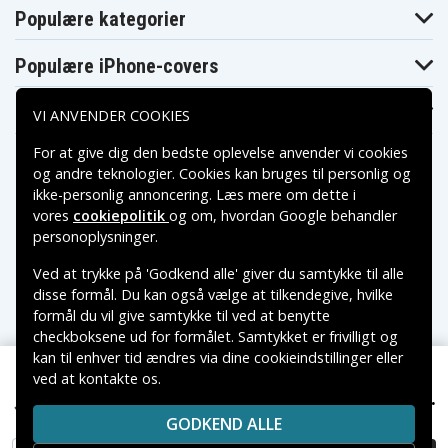
Populære kategorier
83DT000UID
83DT000VBM
83DT000WBM
83DT000XBM
83DT000YBM
83DT0010BM
83DT0011SC
83DT0012SC
83DT0013SB
Populære iPhone-covers
83DT0014SB
83DT0015MZ
83DT0016MZ
83DT0017MZ
83DT001BTA
83DT001CTA
Populære Samsung-covers
83DT001DRM
83DT001ERM
83DT001FRM
VI ANVENDER COOKIES
83DT001GGE
83DT001HGE
83DT001KMX
83DT001LMX
83DT001MMX
83DT001NMX
For at give dig den bedste oplevelse anvender vi cookies
83DT001PIN
83DT001QIN
83DT001SAU
og andre teknologier. Cookies kan bruges til personlig og
83DT001TAU
83DT001USB
83DT001VSB
ikke-personlig annoncering. Læs mere om dette i
83DT001WSB
83DT001XHV
83DT001YHV
vores
cookiepolitik
og om, hvordan
Google behandler
83DT0020SB
83DT0021SB
83DT0022FQ
Betalingsmuligheder
personoplysninger
.
83DT0023FQ
83DT0024FQ
83DT0025MH
83DT0026MB
83DT0027GE
83DT0029TW
Ved at trykke på 'Godkend alle' giver du samtykke til alle
83DT002ATW
83DT002BGE
83DT002CGE
Leveringsmuligheder
disse formål. Du kan også vælge at tilkendegive, hvilke
83DT002DSB
83DT002EYA
83DT002FYA
formål du vil give samtykke til ved at benytte
83DT002GYA
83DT002HYA
83DT002JYA
checkboksene ud for formålet. Samtykket er frivilligt og
83DT002KYA
83DT002LYA
83DT002MYA
kan til enhver tid ændres via dine cookieindstillinger eller
83DT002NSC
83DT002PSC
83DT002QVN
83DT002RVN
83DT002SLK
83DT002TGM
ved at kontakte os.
Copyright © 2026, Spares Nordic AB
399 kr.
83DT002UGM
83DT002VGM
83DT002WCK
83DT004WAU, 11.31V, 5000mAh
VAREMÆRKER NÆVNT PÅ DETTE WEB TILHØRER DE
83DT002XLK
83DT002YLK
83DT0030RM
GODKEND ALLE
RESPEKTIVE VAREMÆRKERS-EJER.
83DT0031RM
83DT0032RM
83DT0033RM