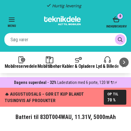
Hurtig levering
Item
0
2
of
MENU
INDKØBSKURV
3
Mobilreservedele
Mobiltilbehør
Kabler & Opladere
Lyd & Billede
Pow
Dagens superdeal - 32%
Ladestation med 6 porte, 120 W 🔌⚡
🔥 AUGUSTUDSALG – GØR ET KUP BLANDT
OP TIL
70 %
TUSINDVIS AF PRODUKTER
Batteri til 83DT004WAU, 11.31V, 5000mAh