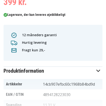
399 kr.
Lagervare, der kan leveres øjeblikkeligt
12 måneders garanti
Hurtig levering
Fragt kun 29,-
Produktinformation
14cb907efbc60c1968b84bd9d
Artikkelnr
4894128223030
EAN / GTIN
11.31 V
Spænding