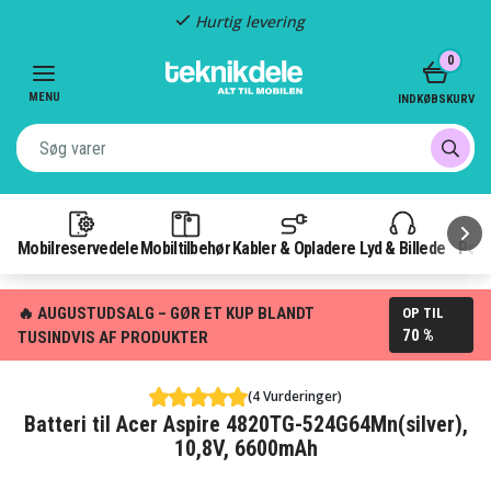
Hurtig levering
Item
0
2
of
MENU
INDKØBSKURV
3
Mobilreservedele
Mobiltilbehør
Kabler & Opladere
Lyd & Billede
Pow
🔥 AUGUSTUDSALG – GØR ET KUP BLANDT
OP TIL
70 %
TUSINDVIS AF PRODUKTER
(4 Vurderinger)
Batteri til Acer Aspire 4820TG-524G64Mn(silver),
10,8V, 6600mAh