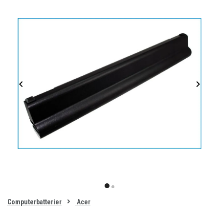
Item
1
item
item
of
0
Computerbatterier
Acer
1
2