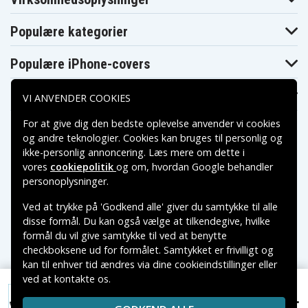
Acer Aspire
Acer Aspire
Acer Aspire 7250
5820TZ
5820TZG
Populære kategorier
Acer Aspire
Acer Aspire 7339
Acer Aspire 7739
7250G
Acer Aspire
Acer Aspire
Acer Aspire 7745
Populære iPhone-covers
7739G
7739Z
Acer Aspire
Acer Aspire
Acer Aspire
7745G-
7745-5602
7745G
Populære Samsung-covers
VI ANVENDER COOKIES
434G1TMn_Gamer
Acer Aspire
Acer Aspire
Acer Aspire
7745G-
AS3820T-
For at give dig den bedste oplevelse anvender vi cookies
7745Z
728G1TBn
374G32nks
og andre teknologier. Cookies kan bruges til personlig og
Acer Aspire
Acer Aspire
Acer Aspire
ikke-personlig annoncering. Læs mere om dette i
AS3820T-
AS3820TG-
AS3820T-6480
374G50nks
374G32n
vores
cookiepolitik
og om, hvordan
Google behandler
Acer Aspire
Acer Aspire
Acer Aspire
Betalingsmuligheder
personoplysninger
.
AS3820TG-
AS3820TG-
AS3820TG-
374G32nks
374G50nks
382G50nss
Ved at trykke på 'Godkend alle' giver du samtykke til alle
Acer Aspire
Acer Aspire
Acer Aspire
Leveringsmuligheder
AS3820TG-
AS3820TG-
AS3820TG-
disse formål. Du kan også vælge at tilkendegive, hvilke
482G64nss
484G50nks
5462G64nss
formål du vil give samtykke til ved at benytte
Acer Aspire
Acer Aspire
Acer Aspire
checkboksene ud for formålet. Samtykket er frivilligt og
AS3820TG-
AS3820TZ-
AS4820T-
5464G75nks
P613G32nks
373G32Mnks
kan til enhver tid ændres via dine cookieindstillinger eller
Acer Aspire
Acer Aspire
Acer Aspire
ved at kontakte os.
Copyright © 2026, Spares Nordic AB
AS4820T-
AS4820TG-
AS4820T-6645
374G32Mnks
374G50Mnks
Acer Aspire 4820TG-524G64Mn(silver), 10,8V,
VAREMÆRKER NÆVNT PÅ DETTE WEB TILHØRER DE
268 kr.
6600mAh
Acer Aspire
Acer Aspire
Acer Aspire