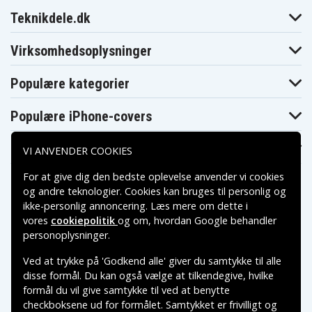
Acer Aspire 4752G
4752Z
4752ZG
Teknikdele.dk
Acer Aspire
Acer Aspire
Acer Aspire 4755
4755G
4755ZG
Acer Aspire
Acer Aspire
Virksomhedsoplysninger
Acer Aspire 4771
4771G
4771Z
Acer Aspire
Acer Aspire
Acer Aspire 5250
5250-
5250-
Populære kategorier
C52G25Mikk
C53G25Mikk
Acer Aspire
Acer Aspire 5250-
Acer Aspire
5250-
Populære iPhone-covers
C53G50Mikk
5251
E352G32Mikk
Acer Aspire 5251-
Acer Aspire
Acer Aspire
1005
5251-1549
5252
Populære Samsung-covers
VI ANVENDER COOKIES
Acer Aspire
Acer Aspire
Acer Aspire 5253
5253-
5253-
For at give dig den bedste oplevelse anvender vi cookies
C54G50Mnkk
E354G32Mnkk
Acer Aspire
Acer Aspire
og andre teknologier. Cookies kan bruges til personlig og
Acer Aspire 5253G
5333
5336
ikke-personlig annoncering. Læs mere om dette i
Acer Aspire 5336-
Acer Aspire
Acer Aspire
vores
cookiepolitik
og om, hvordan
Google behandler
2281
5336-2283
5336-2524
Betalingsmuligheder
personoplysninger
.
Acer Aspire 5336-
Acer Aspire
Acer Aspire
2613
5336-2615
5336-2634
Acer Aspire
Ved at trykke på 'Godkend alle' giver du samtykke til alle
Acer Aspire 5336-
Acer Aspire
Leveringsmuligheder
5336-
2754
5336-2864
disse formål. Du kan også vælge at tilkendegive, hvilke
901G25Mncc
formål du vil give samtykke til ved at benytte
Acer Aspire
Acer Aspire
Acer Aspire 5336-
5336-
5336-
checkboksene ud for formålet. Samtykket er frivilligt og
901G25Mnkk
901G25Mnrr
901G32Mncc