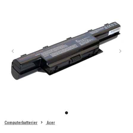
Item
1
item
of
0
Computerbatterier
Acer
1