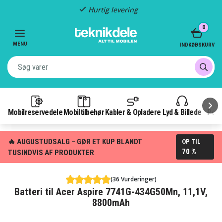
Hurtig levering
Item
0
2
of
MENU
INDKØBSKURV
3
Mobilreservedele
Mobiltilbehør
Kabler & Opladere
Lyd & Billede
Pow
🔥 AUGUSTUDSALG – GØR ET KUP BLANDT
OP TIL
70 %
TUSINDVIS AF PRODUKTER
(36 Vurderinger)
Batteri til Acer Aspire 7741G-434G50Mn, 11,1V,
8800mAh