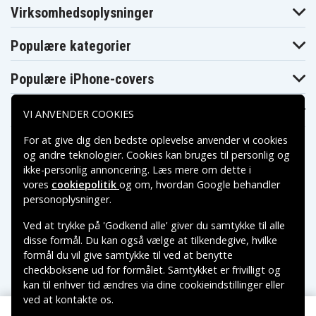
Virksomhedsoplysninger
Acer Aspire
Acer Aspire
Acer Aspire 5336-
5336-
5336-
901G32Mnkk
901G32Mnrr
902G16Micc
Populære kategorier
Acer Aspire
Acer Aspire
Acer Aspire 5336-
5336-
5336-
902G16Mncc
902G16Mnkk
902G25Mncc
Populære iPhone-covers
Acer Aspire
Acer Aspire
Acer Aspire 5336-
5336-
5336-
902G25Mnkk
902G25Mnrr
902G32Mnrr
Populære Samsung-covers
Acer Aspire
Acer Aspire
VI ANVENDER COOKIES
Acer Aspire 5336-
5336-
5336-
902G50Mnrr
903G25Mnkk
903G32Mnkk
For at give dig den bedste oplevelse anvender vi cookies
Acer Aspire
Acer Aspire
Acer Aspire 5336-
og andre teknologier. Cookies kan bruges til personlig og
5336-
5336-
T352G25Mikk
T352G25Mncc
T352G25Mnkk
ikke-personlig annoncering. Læs mere om dette i
Acer Aspire
Acer Aspire
Acer Aspire 5336-
vores
cookiepolitik
og om, hvordan
Google behandler
5336-
5336-
T352G25Mnrr
Betalingsmuligheder
T353G16Mnrr
T353G25Mnkk
personoplysninger
.
Acer Aspire
Acer Aspire
Acer Aspire 5336-
5336-
5336-
Ved at trykke på 'Godkend alle' giver du samtykke til alle
T353G32Mncc
T353G32Mnkk
T353G50Mnkk
Leveringsmuligheder
disse formål. Du kan også vælge at tilkendegive, hvilke
Acer Aspire
Acer Aspire
Acer Aspire 5336-
5336-
5336-
formål du vil give samtykke til ved at benytte
T354G25Mnrr
T354G32Mncc
T354G32Mnkk
checkboksene ud for formålet. Samtykket er frivilligt og
Acer Aspire
Acer Aspire 5336-
Acer Aspire
kan til enhver tid ændres via dine cookieindstillinger eller
5336-
T354G32Mnrr
5342
T354G50Mnkk
ved at kontakte os.
Copyright © 2026, Spares Nordic AB
Acer Aspire
Acer Aspire