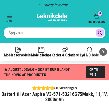
Hurtig levering
Item
0
2
of
MENU
INDKØBSKURV
3
Mobilreservedele
Mobiltilbehør
Kabler & Opladere
Lyd & Billede
Pow
🔥 AUGUSTUDSALG – GØR ET KUP BLANDT
OP TIL
70 %
TUSINDVIS AF PRODUKTER
(36 Vurderinger)
Batteri til Acer Aspire V3-571-53216G75Makk, 11,1V,
8800mAh