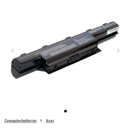
Item
1
item
of
0
Computerbatterier
Acer
1