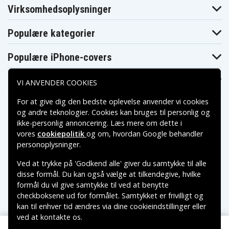
Acer Aspire
Virksomhedsoplysninger
Acer Aspire
6920G-
Acer Aspire 6930
6930-6067
934G32Bn
Acer Aspire
Acer Aspire
Acer Aspire
Populære kategorier
6930-6073
6930-6082
6930-6154
Acer Aspire
Acer Aspire
Acer Aspire
6930-6262
6930-6455
6930-6560
Populære iPhone-covers
Acer Aspire
Acer Aspire
Acer Aspire
6930-6586
6930-6723
6930-6771
Populære Samsung-covers
Acer Aspire
Acer Aspire
Acer Aspire
VI ANVENDER COOKIES
6930-6809
6930-6940
6930-6941
Acer Aspire
For at give dig den bedste oplevelse anvender vi cookies
Acer Aspire
Acer Aspire
6930G-
6930-6942
6930G
og andre teknologier. Cookies kan bruges til personlig og
583G25Bn
ikke-personlig annoncering. Læs mere om dette i
Acer Aspire
Acer Aspire
Acer Aspire
6930G-
6930G-
6930G-
vores
cookiepolitik
og om, hvordan
Google behandler
583G25Mn
643G25Mn
733G25Mn
Betalingsmuligheder
personoplysninger
.
Acer Aspire
Acer Aspire
Acer Aspire
6930G-
6930G-B32
6930G-B32F
944G64Mn
Ved at trykke på 'Godkend alle' giver du samtykke til alle
Leveringsmuligheder
Acer Aspire
Acer Aspire
Acer Aspire
disse formål. Du kan også vælge at tilkendegive, hvilke
6930G-BC32
6930G-BC32F
6930ZG
formål du vil give samtykke til ved at benytte
Acer Aspire
Acer Aspire
Acer Aspire 6935
6935-6194
6935G
checkboksene ud for formålet. Samtykket er frivilligt og
Acer Aspire
Acer Aspire
Acer Aspire
kan til enhver tid ændres via dine cookieindstillinger eller
6935G-
6935G-
6935G-
ved at kontakte os.
644G25Bn
644G32Bn
644G50Mn
Copyright © 2026, Spares Nordic AB
Acer Aspire
Acer Aspire
Acer Aspire