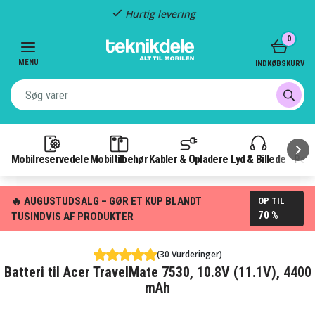
Hurtig levering
Item
0
2
of
MENU
INDKØBSKURV
3
Mobilreservedele
Mobiltilbehør
Kabler & Opladere
Lyd & Billede
Pow
🔥 AUGUSTUDSALG – GØR ET KUP BLANDT
OP TIL
70 %
TUSINDVIS AF PRODUKTER
(30 Vurderinger)
Batteri til Acer TravelMate 7530, 10.8V (11.1V), 4400
mAh