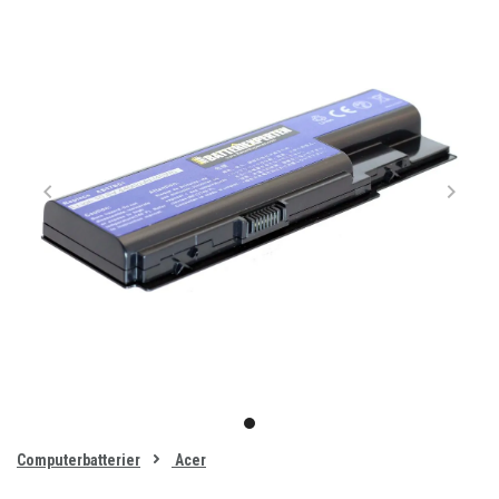
Item
1
item
of
0
Computerbatterier
Acer
1