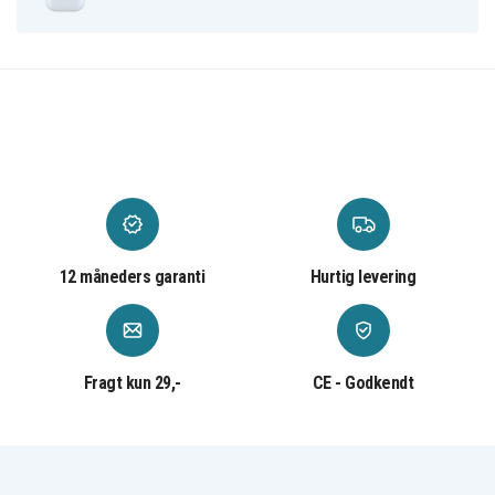
https://support.apple.com/kb/HT210711 for at få
oplysninger om, hvordan du bedst rengør og
tørrer din enhed.
Siri er muligvis ikke tilgængelig på alle sprog og
områder. Funktionerne kan variere mellem
forskellige områder.
Kræver en iCloud-konto og macOS 15.1, iOS 15.1,
iPadOS, watchOS 8.1 eller tvOS 15.1 eller nyere.
Egenskaber:
12 måneders garanti
Hurtig levering
Forbindelse: Trådløs
Farve: Hvid
Mærke: Apple
Fragt kun 29,-
CE - Godkendt
Pakken indeholder:
Apple AirPods
Opladningsetui