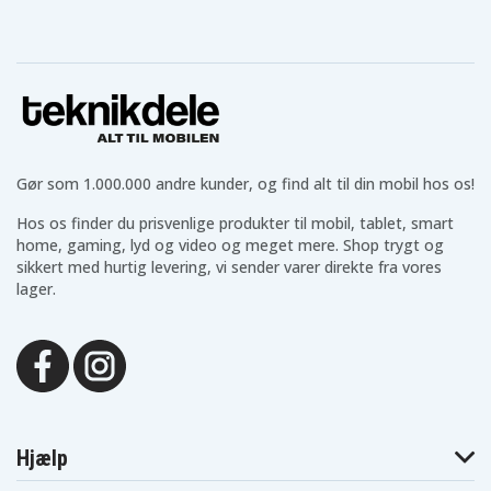
*BEMÆRK! Rabatkoder gælder ikke for dette produkt.
MPNY3DN-A
Artikkelnr
194253324065
EAN / GTIN
Hovedtelefoner
Produkttype
Gør som 1.000.000 andre kunder, og find alt til din mobil hos os!
Trådløs
Forbindelsestype
Hos os finder du prisvenlige produkter til mobil, tablet, smart
home, gaming, lyd og video og meget mere. Shop trygt og
sikkert med hurtig levering, vi sender varer direkte fra vores
lager.
Hjælp