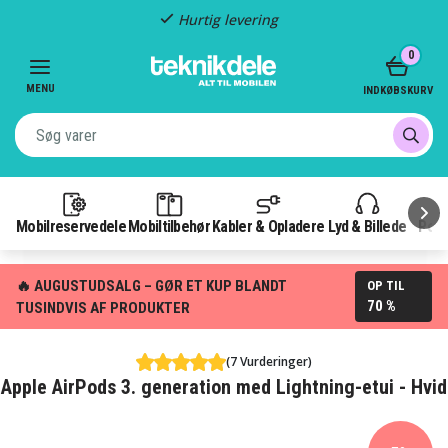
Hurtig levering
Item
0
2
of
MENU
INDKØBSKURV
3
Mobilreservedele
Mobiltilbehør
Kabler & Opladere
Lyd & Billede
Pow
🔥 AUGUSTUDSALG – GØR ET KUP BLANDT
OP TIL
70 %
TUSINDVIS AF PRODUKTER
(7 Vurderinger)
Apple AirPods 3. generation med Lightning-etui - Hvid