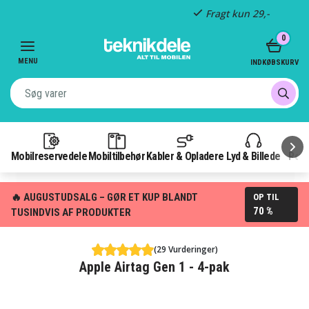
Fragt kun 29,-
Item
0
3
of
MENU
INDKØBSKURV
3
Mobilreservedele
Mobiltilbehør
Kabler & Opladere
Lyd & Billede
Pow
🔥 AUGUSTUDSALG – GØR ET KUP BLANDT
OP TIL
70 %
TUSINDVIS AF PRODUKTER
(29 Vurderinger)
Apple Airtag Gen 1 - 4-pak