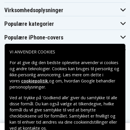
Virksomhedsoplysninger
Populære kategorier
Populære iPhone-covers
Populære Samsung-covers
VI ANVENDER COOKIES
For at give dig den bedste oplevelse anvender vi cookies
og andre teknologier. Cookies kan bruges til personlig og
ikke-personlig annoncering. Læs mere om dette i
vores
cookiepolitik
og om, hvordan
Google behandler
Betalingsmuligheder
personoplysninger
.
Ved at trykke på 'Godkend alle' giver du samtykke til alle
Leveringsmuligheder
disse formål. Du kan også vælge at tilkendegive, hvilke
formål du vil give samtykke til ved at benytte
checkboksene ud for formålet. Samtykket er frivilligt og
kan til enhver tid ændres via dine cookieindstillinger eller
ved at kontakte os.
Copyright © 2026, Spares Nordic AB