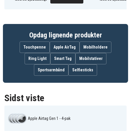
MX542ZY-A
Artikkelnr
190199320338
EAN / GTIN
Mobil tilbehør
Produkttype
Opdag lignende produkter
Silver
Farve
Touchpenne
Apple AirTag
Mobilholdere
Rostfritt stål
Materiale
Ring Light
Smart Tag
Mobilstativer
Sportsarmbånd
Selfiesticks
Sidst viste
Apple Airtag Gen 1 - 4-pak