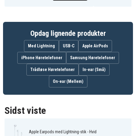
0195949506123
EAN / GTIN
Hovedtelefoner
Produkttype
Apple
Varemærke
Opdag lignende produkter
Hvid
Farve
Med Lightning
USB-C
Apple AirPods
Kablet
Forbindelsestype
iPhone Høretelefoner
Samsung Høretelefoner
Lightning
Kontakt til enhed
Trådløse Høretelefoner
In-ear (Små)
On-ear (Mellem)
Sidst viste
Apple Earpods med Lightning-stik - Hvid