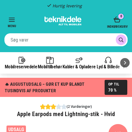
Hurtig levering
Item
0
2
of
MENU
INDKØBSKURV
3
Mobilreservedele
Mobiltilbehør
Kabler & Opladere
Lyd & Billede
Pow
🔥 AUGUSTUDSALG – GØR ET KUP BLANDT
OP TIL
70 %
TUSINDVIS AF PRODUKTER
(2 Vurderinger)
Apple Earpods med Lightning-stik - Hvid
UDSALG