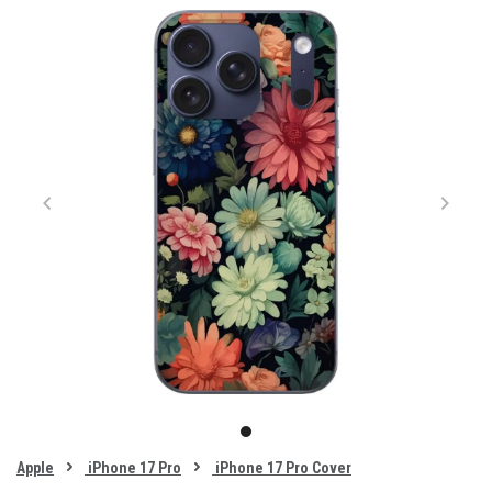
Item
1
item
of
0
Apple
iPhone 17 Pro
iPhone 17 Pro Cover
1