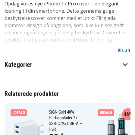
Opdag vores nye iPhone 17 Pro cover – en elegant
løsning til din smartphone. Dette gennemsigtige
beskyttelsescover kommer med et unikt Färglada
blommor-design på bagsiden, som ikke kun ser godt
ud, men også tilbyder pålidelig beskyttelse. Coveret er
udviklet til at passe perfekt til iPhone 17 Pro, og
beskytter mod ridser, støv og snavs.
Vis alt
Vores design er fri for skarpe kanter og nemt at
Kategorier
montere eller fjerne fra din mobil, uden risiko for ridser
eller andre skader. Det er et af de mest populære
covervalg på markedet af en grund. Høj kvalitet til en
overkommelig pris, dette cover står stærkt i
Relaterede produkter
konkurrencen. Et fremragende valg til at beskytte
telefoner i familien, blandt børn og venner. Specielt
tilpasset til iPhone 17 Pro.
SiGN GaN 40W
UDSALG
UDSALG
46%
Hurtigoplader 2x
USB-C/2x USB-A –
Produktdetaljer:
Hvid