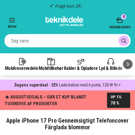
Fragt kun 29,-
Item
0
3
of
MENU
INDKØBSKURV
3
Mobilreservedele
Mobiltilbehør
Kabler & Opladere
Lyd & Billede
Pow
Dagens superdeal - 32%
Ladestation med 6 porte, 120 W 🔌⚡
🔥 AUGUSTUDSALG – GØR ET KUP BLANDT
OP TIL
70 %
TUSINDVIS AF PRODUKTER
Apple iPhone 17 Pro Gennemsigtigt Telefoncover
Färglada blommor