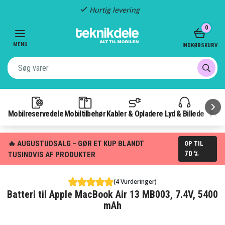
Hurtig levering
Item
0
2
of
MENU
INDKØBSKURV
3
Mobilreservedele
Mobiltilbehør
Kabler & Opladere
Lyd & Billede
Pow
🔥 AUGUSTUDSALG – GØR ET KUP BLANDT
OP TIL
70 %
TUSINDVIS AF PRODUKTER
(4 Vurderinger)
Batteri til Apple MacBook Air 13 MB003, 7.4V, 5400
mAh