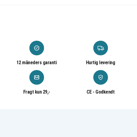
MC504TA/A
MC504ZP/A
Apple MacBook
Apple MacBook
Apple MacBook
Air 13.3
Air 13 Z0FS
Air 13.3
MB003LL/A
12 måneders garanti
Hurtig levering
Fragt kun 29,-
CE - Godkendt