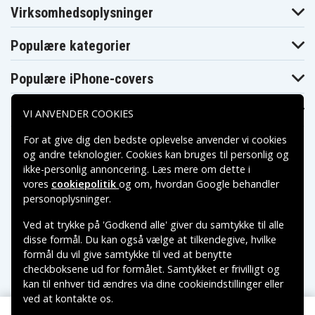
Virksomhedsoplysninger
Populære kategorier
Populære iPhone-covers
Populære Samsung-covers
VI ANVENDER COOKIES
For at give dig den bedste oplevelse anvender vi cookies
og andre teknologier. Cookies kan bruges til personlig og
ikke-personlig annoncering. Læs mere om dette i
vores
cookiepolitik
og om, hvordan
Google behandler
Betalingsmuligheder
personoplysninger
.
Ved at trykke på 'Godkend alle' giver du samtykke til alle
Leveringsmuligheder
disse formål. Du kan også vælge at tilkendegive, hvilke
formål du vil give samtykke til ved at benytte
checkboksene ud for formålet. Samtykket er frivilligt og
kan til enhver tid ændres via dine cookieindstillinger eller
ved at kontakte os.
Copyright © 2026, Spares Nordic AB