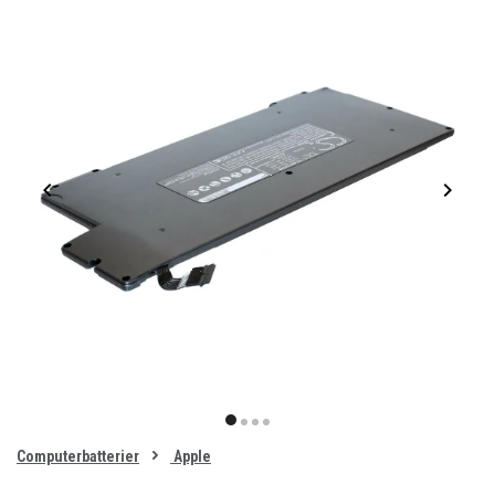
Item
1
item
item
item
item
of
0
Computerbatterier
Apple
1
2
3
4