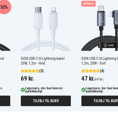
UDSALG
32%
g)
delig og langvarig brug
bel
SiGN USB-C til Lightning-kabel
SiGN USB-C til Lightning-
20W, 1,2m - Hvid
1,2m, 20W - Sort
(3)
(4)
69 kr.
47 kr.
69 kr.
es
Lagervare, der kan leveres
Lagervare, der kan lev
øjeblikkeligt
øjeblikkeligt
TILFØJ TIL KURV
TILFØJ TIL KUR