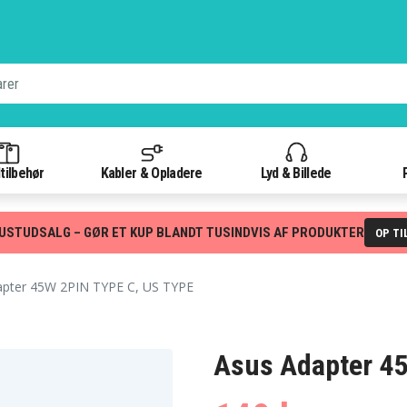
tilbehør
Kabler & Opladere
Lyd & Billede
USTUDSALG – GØR ET KUP BLANDT TUSINDVIS AF PRODUKTER
OP TI
pter 45W 2PIN TYPE C, US TYPE
Asus Adapter 4