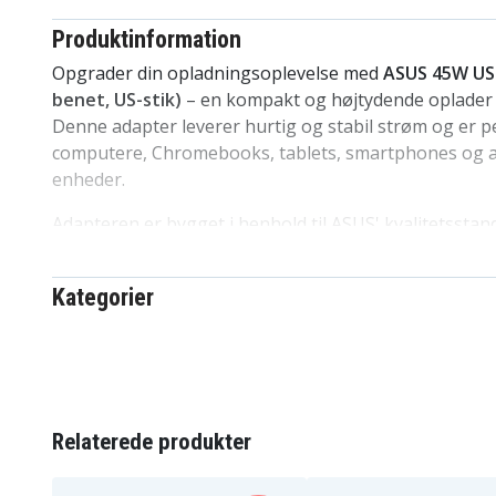
Produktinformation
Opgrader din opladningsoplevelse med
ASUS 45W US
benet, US-stik)
– en kompakt og højtydende oplader d
Denne adapter leverer hurtig og stabil strøm og er p
computere, Chromebooks, tablets, smartphones og 
enheder.
Adapteren er bygget i henhold til ASUS' kvalitetsstan
opladning med beskyttelse mod overspænding, over
kortslutninger. Den er let og rejsevenlig, hvilket gør d
Kategorier
erstatningsadapter eller et pålideligt reservebatteri 
kontoret eller på farten.
Nøglefunktioner
45W hurtigopladning
til ASUS bærbare comput
Relaterede produkter
USB-C-udgang
for universel kompatibilitet