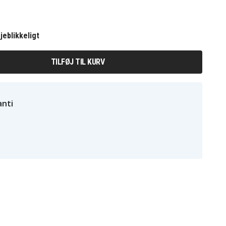
jeblikkeligt
TILFØJ TIL KURV
nti