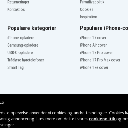
Returneringer
Privatlivspolitik
Kontakt os
Cookies
Inspiration
Populære kategorier
Populære iPhone-co
iPhone-opladere
iPhone 17 cover
Samsung-opladere
iPhone Air cover
USB-C-opladere
iPhone 17 Pro cover
Trådløse høretelefoner
iPhone 17 Pro Max cover
Smart Tag
iPhone 17e cover
ES
edste oplevelse anvender vi cookies og andre teknologier. Cookies ka
Leveringsmuligheder
rsonlig annoncering. Læs mere om dette i vores
cookiepolitik
og om
sninger
.