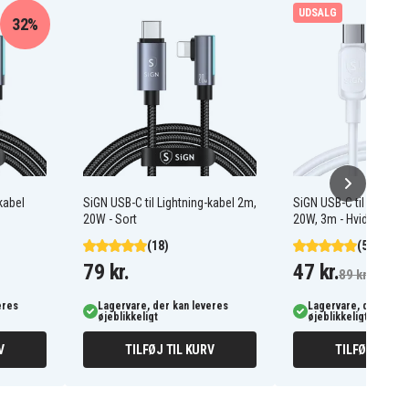
UDSALG
32%
kabel
SiGN USB-C til Lightning-kabel 2m,
SiGN USB-C til Lightni
20W - Sort
20W, 3m - Hvid
(18)
(5)
79 kr.
47 kr.
89 kr.
eres
Lagervare, der kan leveres
Lagervare, der kan l
øjeblikkeligt
øjeblikkeligt
V
TILFØJ TIL KURV
TILFØJ TIL K