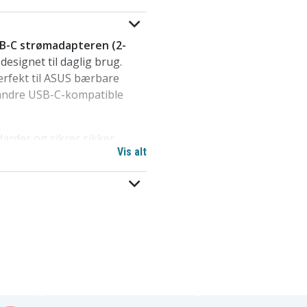
B-C strømadapteren (2-
esignet til daglig brug.
erfekt til ASUS bærbare
andre USB-C-kompatible
darder og sikrer sikker
Vis alt
ophedning og
en til en ideel
til brug derhjemme, på
ere og USB-C enheder