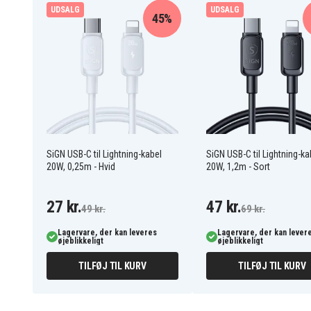
UDSALG
UDSALG
45%
2-bens amerikansk stik
(kompakt og rejsevenli
Stabil og effektiv strømforsyning (PD)
Letvægtsdesign
ideelt til rejser
Indbyggede sikkerhedsforanstaltninger for påli
0A001-00699000
Artikkelnr
SiGN USB-C til Lightning-kabel
SiGN USB-C til Lightning-ka
20W, 0,25m - Hvid
20W, 1,2m - Sort
8721428010755
EAN / GTIN
AC adapter
Produkttype
27 kr.
47 kr.
49 kr.
69 kr.
ASUS
Varemærke
Lagervare, der kan leveres
Lagervare, der kan lever
øjeblikkeligt
øjeblikkeligt
45 W
Effekt
TILFØJ TIL KURV
TILFØJ TIL KURV