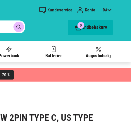
Kundeservice
Konto
DA
0
Indkøbskurv
Powerbank
Batterier
Augustudsalg
70 %
L
5W 2PIN TYPE C, US TYPE