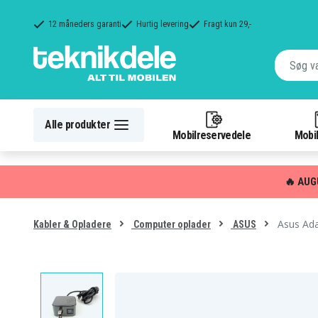
12 måneders garanti
Hurtig levering
Fragt kun 29,-
Alle produkter
Mobilreservedele
Mobil
🔥 AUG
Asus Ada
Kabler & Opladere
Computer oplader
ASUS