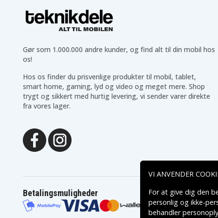
Gør som 1.000.000 andre kunder, og find alt til din mobil hos
os!
Hos os finder du prisvenlige produkter til mobil, tablet,
smart home, gaming, lyd og video og meget mere. Shop
trygt og sikkert med hurtig levering, vi sender varer direkte
fra vores lager.
VI ANVENDER COOKI
For at give dig den b
Betalingsmuligheder
personlig og ikke-pe
behandler personoply