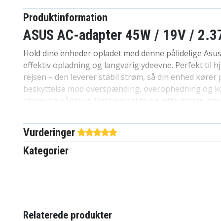
Produktinformation
ASUS AC-adapter 45W / 19V / 2.3
Hold dine enheder opladet med denne pålidelige Asus 
effektiv opladning og langvarig ydeevne. Perfekt til h
rejsen – den leverer stabil strøm, så din enhed kører
beskyttelse mod overspænding, overophedning og ko
sikker og pålidelig. Det kompakte og lette design gør
eller ekstra adapter. Kompatibel med en bred vifte af 
brug.
Vurderinger
Specifikationer:
Kategorier
Mærke: Asus
Produkttype: AC-adapter
Original: Ja
Effekt: 45W
Spænding: 19V
Relaterede produkter