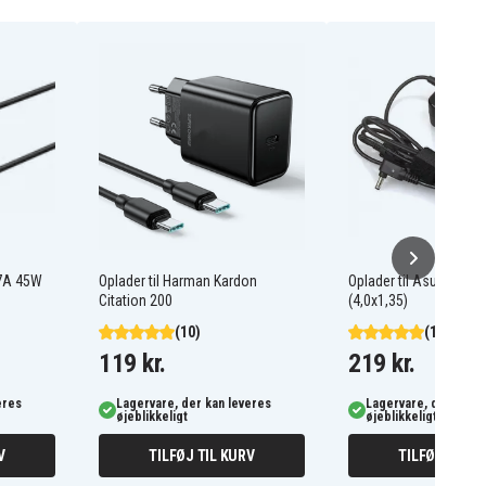
37A 45W
Oplader til Harman Kardon
Oplader til Asus 19V 
Citation 200
(4,0x1,35)
(10)
(173)
119 kr.
219 kr.
eres
Lagervare, der kan leveres
Lagervare, der kan l
øjeblikkeligt
øjeblikkeligt
V
TILFØJ TIL KURV
TILFØJ TIL K