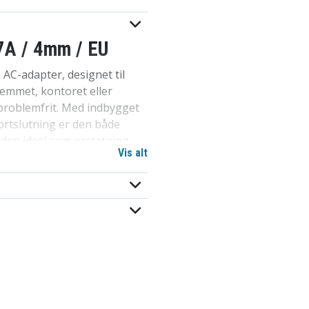
7A / 4mm / EU
AC-adapter, designet til
jemmet, kontoret eller
 problemfrit. Med indbygget
rtslutning er den både
 den ideel som erstatning
Vis alt
Asus-laptops for alsidig