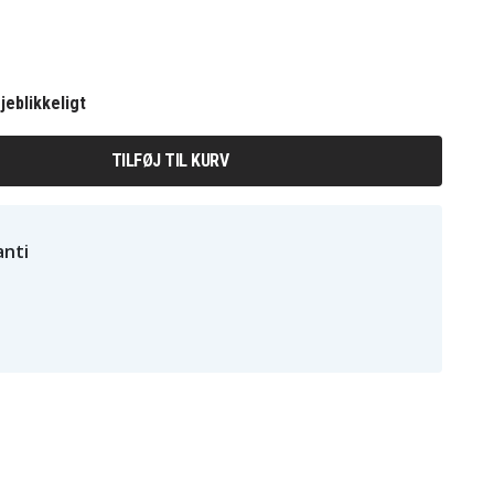
jeblikkeligt
TILFØJ TIL KURV
nti