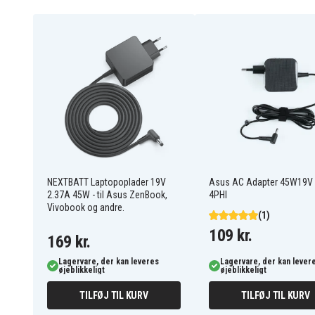
Strøm: 2.37A
Tilslutning: 4.0 mm / 1.2 mm
Strømstik: EU
Kompatibel med: Asus ZenBook UX32A, Asus Vi
VivoBook Max X541SC, Asus R301UA, Asus Vivo
VivoBook Max X441UR, Asus ZenBook Flip 14 U
F540UA, Asus VivoBook Max F541UV, Asus Viv
0A001-00692500
Artikkelnr
8721428010526
EAN / GTIN
NEXTBATT Laptopoplader 19V
Asus AC Adapter 45W19V
2.37A 45W - til Asus ZenBook,
4PHI
AC adapter
Produkttype
Vivobook og andre.
(1)
ASUS
Varemærke
109 kr.
169 kr.
45 W
Effekt
Lagervare, der kan leveres
Lagervare, der kan lever
øjeblikkeligt
øjeblikkeligt
TILFØJ TIL KURV
TILFØJ TIL KURV