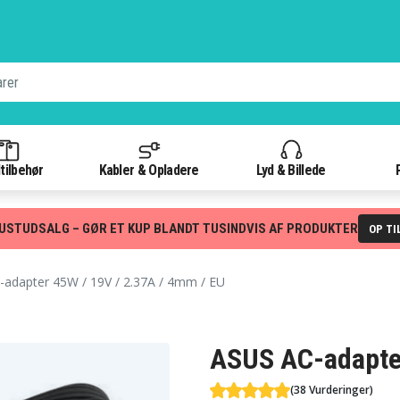
tilbehør
Kabler & Opladere
Lyd & Billede
USTUDSALG – GØR ET KUP BLANDT TUSINDVIS AF PRODUKTER
OP TI
adapter 45W / 19V / 2.37A / 4mm / EU
ASUS AC-adapter
(38 Vurderinger)