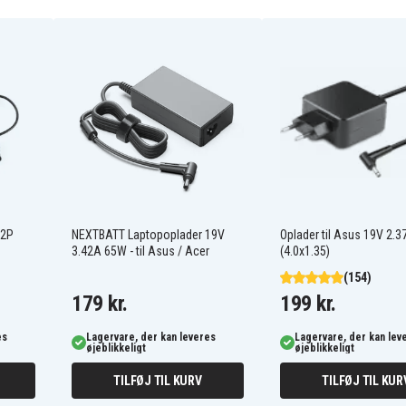
voBook X556UA, Asus
Book Max F541UA, Asus
X461UA, Asus VivoBook
oBook S14 S430UA
 2P
NEXTBATT Laptopoplader 19V
Oplader til Asus 19V 2.
3.42A 65W - til Asus / Acer
(4.0x1.35)
(154)
179 kr.
199 kr.
es
Lagervare, der kan leveres
Lagervare, der kan lev
øjeblikkeligt
øjeblikkeligt
TILFØJ TIL KURV
TILFØJ TIL KUR