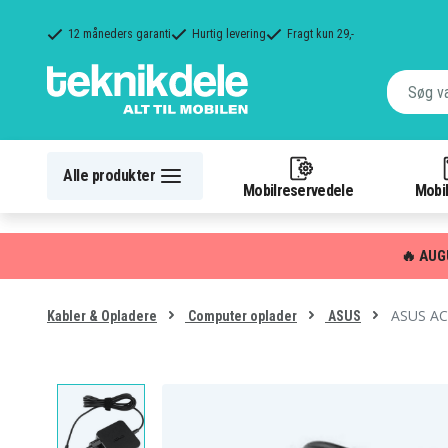
12 måneders garanti
Hurtig levering
Fragt kun 29,-
Alle produkter
Mobilreservedele
Mobil
🔥 AUG
ASUS AC-
Kabler & Opladere
Computer oplader
ASUS