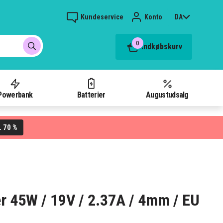
Kundeservice
Konto
DA
0
Indkøbskurv
Powerbank
Batterier
Augustudsalg
70 %
L
 45W / 19V / 2.37A / 4mm / EU