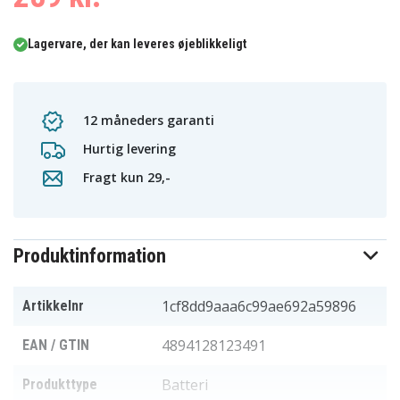
Lagervare, der kan leveres øjeblikkeligt
12 måneders garanti
Hurtig levering
Fragt kun 29,-
Produktinformation
1cf8dd9aaa6c99ae692a59896
Artikkelnr
4894128123491
EAN / GTIN
Batteri
Produkttype