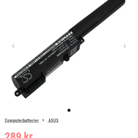
Item
1
item
of
0
Computerbatterier
ASUS
1
289 kr.