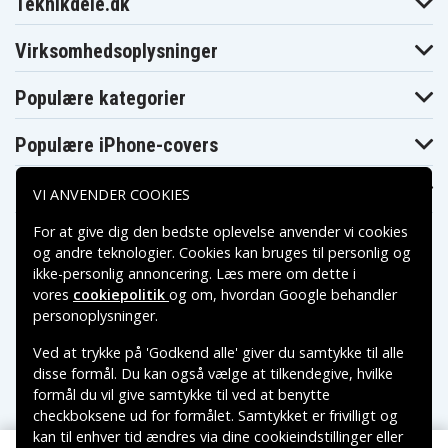
Asus VivoBook
Asus VivoBook
Asus VivoBook
Teknikdele.dk
15 F540UA-
15 F540UA-
15 F540UA-
DM1049T
DM1171T
GQ1166T
Asus VivoBook
Asus VivoBook
Asus VivoBook
Virksomhedsoplysninger
15 K540UA-
15 R540LA-
15 R540LA-
Q31B-CB
DM1470T
DM624T
Asus VivoBook
Asus VivoBook
Asus VivoBook
Populære kategorier
15 R540LA-
15 R540LA-
15 R540LA-
DM629T
XX1442T
XX342T
Asus VivoBook
Asus VivoBook
Asus VivoBook
Populære iPhone-covers
15 R540LJ-
15 R540LJ-
15 R540LJ-
DM1065T
XX486T
XX812T
Asus VivoBook
Asus VivoBook
Asus VivoBook
Populære Samsung-covers
VI ANVENDER COOKIES
A540SA-XX067D
A540SA-XX576
A540SA-XX578T
Asus VivoBook
Asus VivoBook
Asus VivoBook
For at give dig den bedste oplevelse anvender vi cookies
F540MA-GO220T
F540MA-GQ055T
F540MA-GQ061T
og andre teknologier. Cookies kan bruges til personlig og
Asus VivoBook
Asus VivoBook
Asus VivoBook
K540LA-
ikke-personlig annoncering. Læs mere om dette i
F540NA-DM203
K540LA-XX035T
DM1356T
vores
cookiepolitik
og om, hvordan
Google behandler
Asus VivoBook
Asus VivoBook
Asus VivoBook
Betalingsmuligheder
personoplysninger
.
K540LA-XX143D
K540LA-XX659T
K540LJ-XX452D
Asus VivoBook
Asus VivoBook
Asus VivoBook
K540LJ-XX595D
K540LJ-XX624T
K540NA-KT184T
Ved at trykke på 'Godkend alle' giver du samtykke til alle
Leveringsmuligheder
Asus VivoBook
Asus VivoBook
Asus VivoBook
disse formål. Du kan også vælge at tilkendegive, hvilke
K540UA-KT416T
K540UB-KT143T
R540SA-XX736T
formål du vil give samtykke til ved at benytte
Asus VivoBook
Asus VivoBook
Asus VivoBook
R540UV-GO112T
X540BA-GO103T
X540LA-XX1023T
checkboksene ud for formålet. Samtykket er frivilligt og
Asus VivoBook
kan til enhver tid ændres via dine cookieindstillinger eller
Asus VivoBook
Asus VivoBook
X540MA-