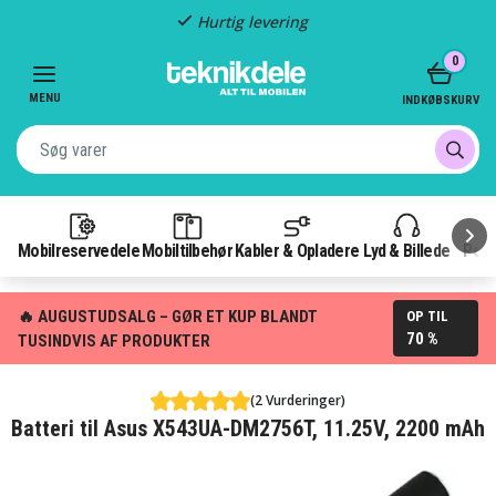
Hurtig levering
Item
0
2
of
MENU
INDKØBSKURV
3
Mobilreservedele
Mobiltilbehør
Kabler & Opladere
Lyd & Billede
Pow
🔥 AUGUSTUDSALG – GØR ET KUP BLANDT
OP TIL
70 %
TUSINDVIS AF PRODUKTER
(2 Vurderinger)
Batteri til Asus X543UA-DM2756T, 11.25V, 2200 mAh