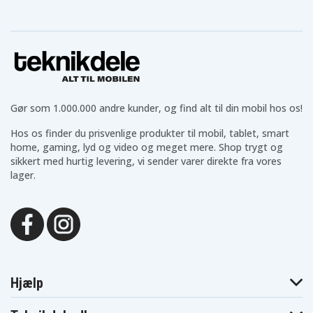
Asus R540NA-
Asus R540SA-
Asus R540NV
GQ257T
DM151T
Asus R540SA-
Asus R540SA-
Asus R540SA-
RS01
XX319T
XX539T
Asus R540SA-
Asus R540SC-
Asus R540SC-
XX657D
XX054T
XX087D
Asus R540UA-
Asus R540UA-
Asus R540UA-
DM035T
DM1276
DM202T
Asus R540UA-
Asus R540UA-
Asus R540UA-
Gør som 1.000.000 andre kunder, og find alt til din mobil hos os!
DM349T
GQ499T
GQ979T
Asus R540UB-
Asus R540UB-
Asus R540UB-
DM093T
DM096T
DM208T
Hos os finder du prisvenlige produkter til mobil, tablet, smart
Asus R540UB-
Asus R540UB-
Asus R540UB-
home, gaming, lyd og video og meget mere. Shop trygt og
DM445T
GO441T
GQ603T
sikkert med hurtig levering, vi sender varer direkte fra vores
Asus R540UP-
Asus R540UP-
Asus R540UV-
lager.
DM080T
GO141T
DM024T
Asus R540UV-
Asus R540YA-
Asus R540YA-
DM025T
DM403T
GK659T
Asus VIVOBOOK
Asus R540YA-
Asus R540YA-
15 X540LA-
XO131T
XX065T
DM1155T
Asus VIVOBOOK
Asus VIVOBOOK
Asus VIVOBOOK
15 X540LA-
15 X540LA-
15 X540LA-
XX004T
XX013T
XX990T
Asus VivoBook
Hjælp
Asus VIVOBOOK
Asus VIVOBOOK
15 F540NA-
F540MA-GQ216T
F540UA-GO262T
GQ192T