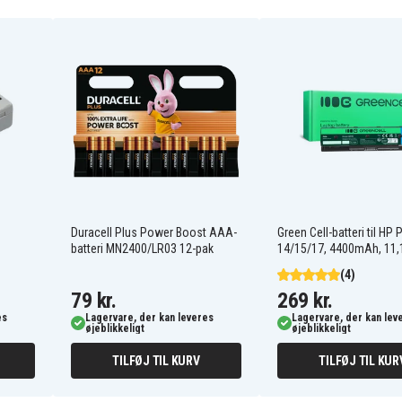
Canon DM-MV30
Canon DM-MV450
Canon FV100
Canon FV200
Canon FV40
Canon FVM1
Canon MV300
Canon MV400
Canon MV430I
Duracell Plus Power Boost AAA-
Green Cell-batteri til HP 
Canon MV500
batteri MN2400/LR03 12-pak
14/15/17, 4400mAh, 11,
Canon MV550i
(4)
Canon MV630i
Canon MV700i
79 kr.
269 kr.
Canon MVX100i
es
Lagervare, der kan leveres
Lagervare, der kan lev
Canon MVX3i
øjeblikkeligt
øjeblikkeligt
Canon Optura 20
TILFØJ TIL KURV
TILFØJ TIL KUR
Canon Optura Pi
Canon ZR-45MC
Canon ZR25