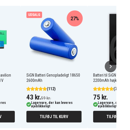
UDSALG
27%
Pavilion
SiGN Batteri Genopladeligt 18650
Batteri til SiGN iPhone
1V
2600mAh
2200mAh højkapacitet
(112)
(77)
43 kr.
75 kr.
59 kr.
eres
Lagervare, der kan leveres
Lagervare, der kan l
øjeblikkeligt
øjeblikkeligt
V
TILFØJ TIL KURV
TILFØJ TIL K