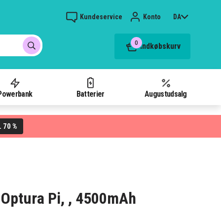
Kundeservice
Konto
DA
0
Indkøbskurv
Powerbank
Batterier
Augustudsalg
70 %
L
n Optura Pi, , 4500mAh