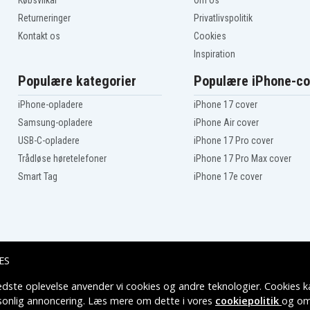
Købsvilkår
Om os
Returneringer
Privatlivspolitik
Kontakt os
Cookies
Inspiration
Populære kategorier
Populære iPhone-co
iPhone-opladere
iPhone 17 cover
Samsung-opladere
iPhone Air cover
USB-C-opladere
iPhone 17 Pro cover
Trådløse høretelefoner
iPhone 17 Pro Max cover
Smart Tag
iPhone 17e cover
ES
edste oplevelse anvender vi cookies og andre teknologier. Cookies ka
Leveringsmuligheder
rsonlig annoncering. Læs mere om dette i vores
cookiepolitik
og om