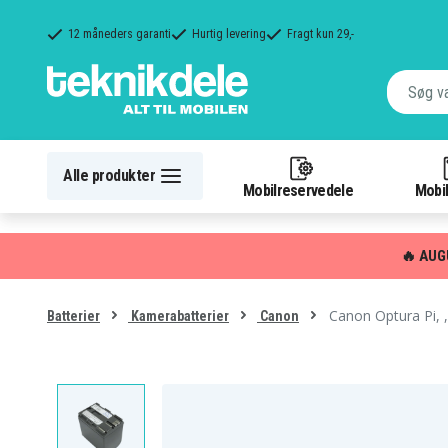
12 måneders garanti
Hurtig levering
Fragt kun 29,-
Alle produkter
Mobilreservedele
Mobil
🔥 AUG
Canon Optura Pi,
Batterier
Kamerabatterier
Canon