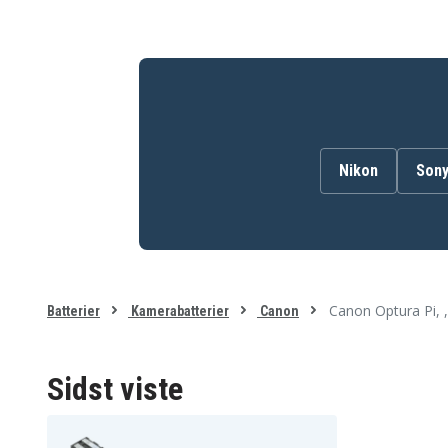
Canon ZR25MC
Canon ZR30
Canon ZR40
Canon ZR45MC
Canon ZR60
Canon ZR65MC
Canon ZR80
Canon ZR85
Nikon
Son
Canon Optura Pi,
Batterier
Kamerabatterier
Canon
Sidst viste