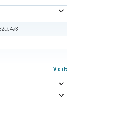
82cb4a8
Vis alt
9mm mm