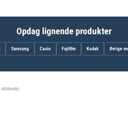
Canon ZR30MC
Canon ZR50MC
Canon ZR70MC
Canon ZR90
Opdag lignende produkter
y
Samsung
Casio
Fujifilm
Kodak
Øvrige m
 , 4500mAh