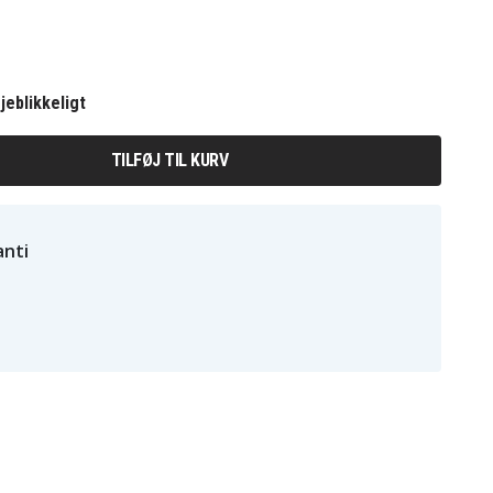
jeblikkeligt
TILFØJ TIL KURV
nti