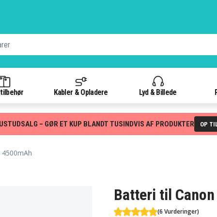
tilbehør
Kabler & Opladere
Lyd & Billede
USTUDSALG – GØR ET KUP BLANDT TUSINDVIS AF PRODUKTER
OP TI
 , 4500mAh
Batteri til Cano
(6 Vurderinger)