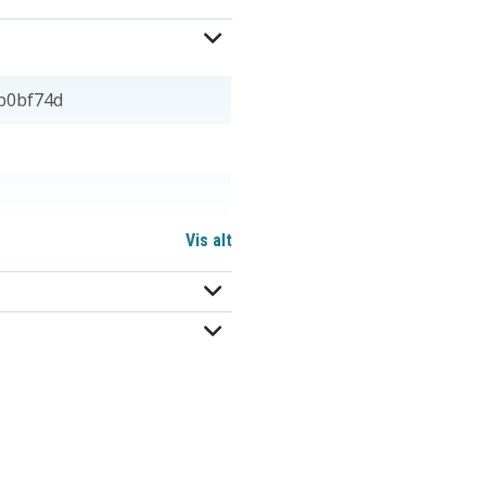
b0bf74d
Vis alt
 mm
BP-914
BP-927
BP915