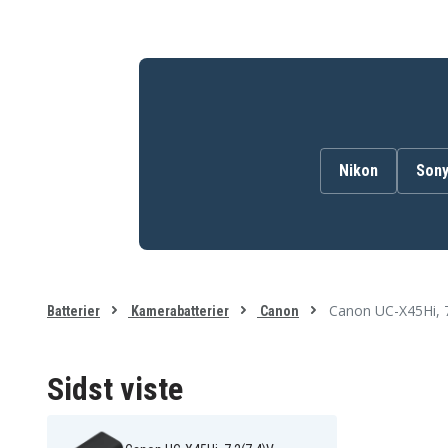
Canon UC-X30Hi
Canon UC-X40Hi
Canon UC-X50
Canon UC-X50Hi
Canon UC-X55Hi
Canon UCV10
Canon UCV10Hi
Canon UCV20
Canon UCV20Hi
Canon UCV300
Canon UCX1Hi
Canon UCX2
Canon UCX30Hi
Canon UCX40Hi
Canon UCX50
Canon UCX55Hi
Canon V-40
Canon V-400
Nikon
Son
Canon V-420
Canon V-50Hi
Canon V-60Hi
Canon V-65Hi
Canon V-75Hi
Canon V40
Canon V40Hi
Canon V420
Canon V50Hi
Canon V520
Canon V65Hi
Canon V75Hi
Canon XF100
Canon XH
Canon UC-X45Hi, 
Canon XL H1A
Canon XL H1S
Batterier
Kamerabatterier
Canon
Canon XL-H1S
Sidst viste