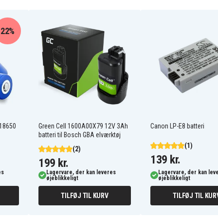
Bp911
22%
Canon ES-5000
Canon ES-8600
Canon ES50
Canon ES8600
Canon G-1000
Canon G10
Canon G1500
Canon G20Hi
 18650
Green Cell 1600A00X79 12V 3Ah
Canon LP-E8 batteri
Canon G45Hi
batteri til Bosch GBA elværktøj
Canon GL1
(1)
Canon MV1
(2)
Canon MV10i
139 kr.
199 kr.
Canon MV200i
es
Lagervare, der kan leveres
Lagervare, der kan lev
Canon UC-V10
øjeblikkeligt
øjeblikkeligt
Canon UC-V20
Canon UC-V30
TILFØJ TIL KURV
TILFØJ TIL KUR
Canon UC-X1Hi
Canon UC-X2Hi