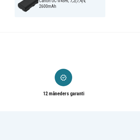
Canon UC-X45Hi, 7,2(7,4)V,
2600mAh
12 måneders garanti