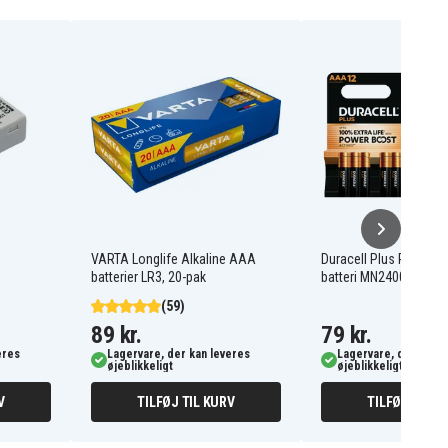
VARTA Longlife Alkaline AAA
Duracell Plus Power 
batterier LR3, 20-pak
batteri MN2400/LR03 
(59)
89 kr.
79 kr.
eres
Lagervare, der kan leveres
Lagervare, der kan l
øjeblikkeligt
øjeblikkeligt
V
TILFØJ TIL KURV
TILFØJ TIL K