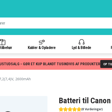
tilbehør
Kabler & Opladere
Lyd & Billede
USTUDSALG – GØR ET KUP BLANDT TUSINDVIS AF PRODUKTER
OP TI
7,2(7,4)V, 2600mAh
Batteri til Cano
(8 Vurderinger)