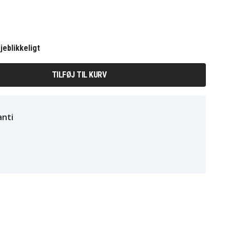
jeblikkeligt
TILFØJ TIL KURV
nti