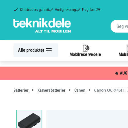
12 måneders garanti
Hurtig levering
Fragt kun 29,-
Alle produkter
Mobilreservedele
Mobil
🔥 AUG
Canon UC-X45Hi, 
Batterier
Kamerabatterier
Canon