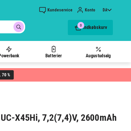
Kundeservice
Konto
DA
0
Indkøbskurv
Powerbank
Batterier
Augustudsalg
70 %
L
n UC-X45Hi, 7,2(7,4)V, 2600mAh