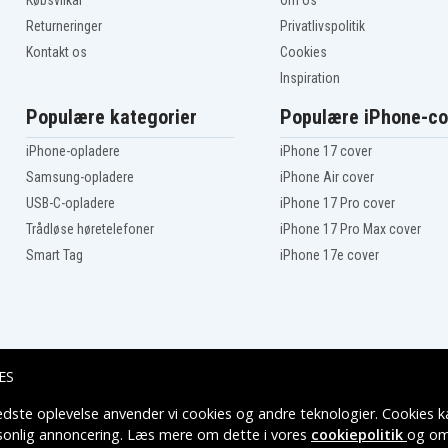
Købsvilkår
Om os
Returneringer
Privatlivspolitik
Kontakt os
Cookies
Inspiration
Populære kategorier
Populære iPhone-co
iPhone-opladere
iPhone 17 cover
Samsung-opladere
iPhone Air cover
USB-C-opladere
iPhone 17 Pro cover
Trådløse høretelefoner
iPhone 17 Pro Max cover
Smart Tag
iPhone 17e cover
ES
edste oplevelse anvender vi cookies og andre teknologier. Cookies ka
Leveringsmuligheder
rsonlig annoncering. Læs mere om dette i vores
cookiepolitik
og om