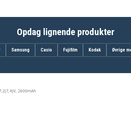
Canon UC-X45Hi
Canon UC-X55
Canon UCV100
Canon UCV200
Canon UCV30Hi
Opdag lignende produkter
Canon UCX2Hi
Canon UCX45Hi
Canon Ultura
Canon V-40Hi
y
Samsung
Casio
Fujifilm
Kodak
Øvrige m
Canon V-520
Canon V-72
Canon V400
Canon V500
Canon V60Hi
Canon Vistura
Canon XHG1
7,2(7,4)V, 2600mAh
Canon XL-H1A