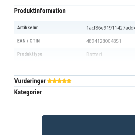
Produktinformation
1acf86e91911427add
Artikkelnr
4894128004851
EAN / GTIN
Batteri
Produkttype
7,2(7,4) V
Spænding
Vurderinger
Canon
Passer til mærket
Kategorier
4000 mAh
Kapacitet
Batteriet erstatter:
BP-911
BP-911K
BP-915
BP-924
BP-927
BP-930