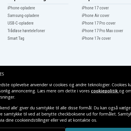
Canon UCX2Hi
iPhone-opladere
iPhone 17 cover
Canon UCX45Hi
Canon UCX55Hi
Samsung-opladere
iPhone Air cover
Canon V-400
USB-C-opladere
iPhone 17 Pro cover
Canon V-50Hi
Canon V-65Hi
Trådløse høretelefoner
iPhone 17 Pro Max cover
Canon V40
Smart Tag
iPhone 17e cover
Canon V420
Canon V520
Canon V72
Canon XF100
Canon XH-G1
Canon XHG1S
ES
Canon XL H1A
Canon XL-1S
edste oplevelse anvender vi cookies og andre teknologier. Cookies ka
Leveringsmuligheder
Canon XL-H1A
rsonlig annoncering. Læs mere om dette i vores
cookiepolitik
og om
Canon XL1S
sninger
.
Canon XLH1
Canon XV1
end alle' giver du samtykke til alle disse formål. Du kan også vælge
ive samtykke til ved at benytte checkboksene ud for formålet. Samtykk
via dine cookieindstillinger eller ved at kontakte os.
TIVE VAREMÆRKERS-EJER.