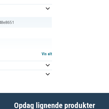
48e8651
Vis alt
BP-914
BP-925
Opdag lignende produkter
BP-930E