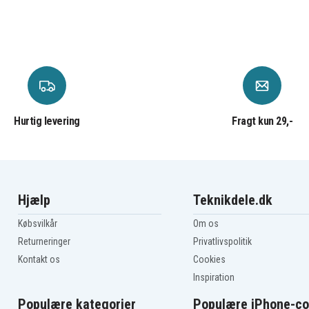
Canon ES8000V
Canon ES8400V
Canon FV500
Canon G-10Hi
Canon G1000
Canon G15Hi
Canon G30Hi
Canon G65HI
Canon GL-2
Hurtig levering
Fragt kun 29,-
Canon GL2 miniDV
Canon MV100
Canon MV200
Canon Optua Pi
Canon Optura Pi
Canon UC-V10Hi
Hjælp
Teknikdele.dk
Canon UC-V20Hi
Canon UC-X1Hi
Købsvilkår
Om os
Canon UC-X2Hi
Canon UC-X45Hi
Returneringer
Privatlivspolitik
Canon UC-X55
Kontakt os
Cookies
Canon UCV100
Inspiration
Canon UCV200
Populære kategorier
Populære iPhone-co
Canon UCV30Hi