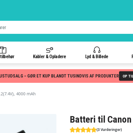
tilbehør
Kabler & Opladere
Lyd & Billede
USTUDSALG – GØR ET KUP BLANDT TUSINDVIS AF PRODUKTER
OP TI
2(7.4V), 4000 mAh
Batteri til Cano
(3 Vurderinger)