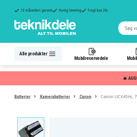
12 måneders garanti
Hurtig levering
Fragt kun 29,-
Alle produkter
Mobilreservedele
Mobil
🔥 AUG
Canon UCX45Hi, 7.
Batterier
Kamerabatterier
Canon