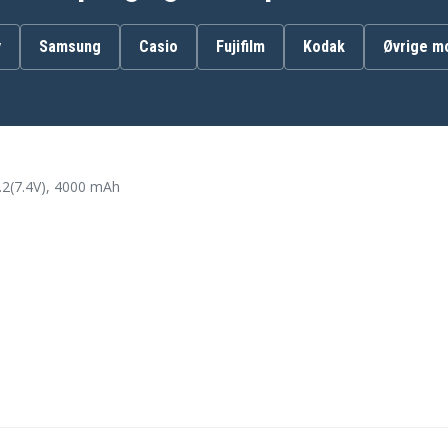
BP930E
y
Samsung
Casio
Fujifilm
Kodak
Øvrige m
Canon DM-MV10
Canon DM-XL1S
Canon E1
Canon E65AS
2(7.4V), 4000 mAh
Canon ES-410V
Canon ES-50
Canon ES-55
Canon ES-6000
Canon ES-6500
Canon ES-7000es
Canon ES-8000
Canon ES-8100V Hi8
Canon ES-8400V
Canon ES300V
Canon ES420V
Canon ES520A
Canon ES6000
Canon ES7000ES