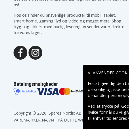
Canon UCX1Hi
Canon UCX2
os!
Canon UCX30Hi
Canon UCX40Hi
Canon UCX50
Canon UCX50Hi
Hos os finder du prisvenlige produkter til mobil, tablet,
Canon Ultura
Canon V-40
smart home, gaming, lyd og video og meget mere. Shop
Canon V-40Hi
Canon V-420
trygt og sikkert med hurtig levering, vi sender varer direkte
Canon V-520
Canon V-60Hi
fra vores lager.
Canon V-72
Canon V-75Hi
Canon V400
Canon V40Hi
Canon V500
Canon V50Hi
Canon V60Hi
Canon V65Hi
Canon V75Hi
Canon Vistura
Canon XF105
Canon XH
Canon XH-G1S
Canon XHG1
VI ANVENDER COOKI
Canon XL
Canon XL H1
Canon XL H1S
Canon XL-1
For at give dig den b
Betalingsmuligheder
Canon XL-2
Canon XL-H1
personlig og ikke-pe
Canon XL-H1S
Canon XL1
behandler personoply
Canon XL2
Canon XL2 Body Kit
Canon XM1
Canon XM2
Ved at trykke på 'Godk
Canon XV2
hvilke formål du vil g
Copyright © 2026, Spares Nordic AB
til enhver tid ændres 
VAREMÆRKER NÆVNT PÅ DETTE WEB TILHØRER DE RESPEK