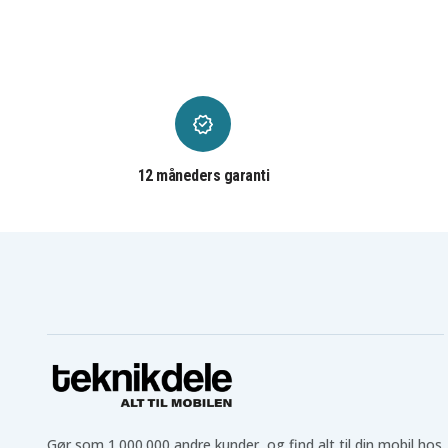
Canon ES7000V
Canon ES75
Canon ES8100V
Canon ES8200V
Canon ES8600
Canon FV1
Canon G-10
Canon G-1000
Canon G-1500
Canon G10
Canon G10Hi
Canon G1500
Canon G2000
Canon G20Hi
Canon G35Hi
Canon G45Hi
Canon G75HI
Canon GL-1
12 måneders garanti
Canon GL1
Canon GL2
Canon MV1
Canon MV10
Canon MV10i
Canon MV20
Canon MV200i
Canon MV20i
Canon Optura
Canon Optura P1
Canon UC-V10
Canon UC-V100
Canon UC-V20
Canon UC-V200
Canon UC-V30
Canon UC-V30Hi
Canon UC-X2
Canon UC-X20Hi
Canon UC-X30Hi
Canon UC-X40Hi
Canon UC-X50
Canon UC-X50Hi
Canon UC-X55HiCanon
Canon UCV10
Ultra
Canon UCV10Hi
Canon UCV20
Canon UCV20Hi
Canon UCV300
Gør som 1.000.000 andre kunder, og find alt til din mobil hos