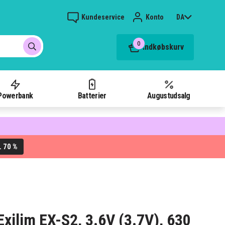
Kundeservice
Konto
DA
0
Indkøbskurv
Powerbank
Batterier
Augustudsalg
70 %
L
 Exilim EX-S2, 3.6V (3.7V), 630