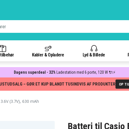
tilbehør
Kabler & Opladere
Lyd & Billede
Dagens superdeal - 32%
Ladestation med 6 porte, 120 W 🔌⚡
USTUDSALG – GØR ET KUP BLANDT TUSINDVIS AF PRODUKTER
OP TI
 3.6V (3.7V), 630 mAh
Batteri til Casio