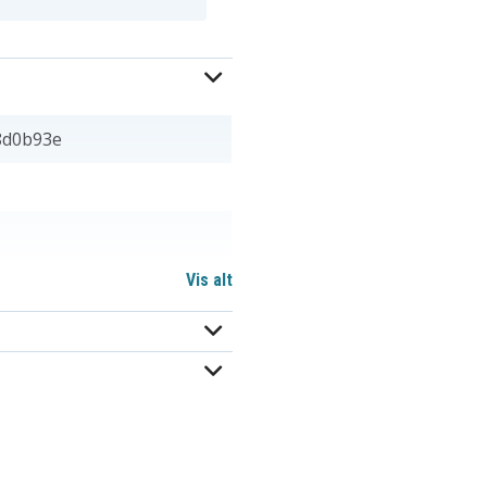
8d0b93e
Vis alt
mm