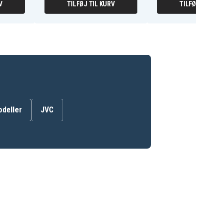
V
TILFØJ TIL KURV
TILFØJ TIL K
odeller
JVC