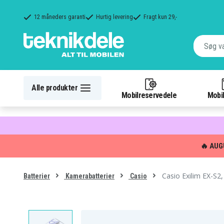
12 måneders garanti
Hurtig levering
Fragt kun 29,-
Alle produkter
Mobilreservedele
Mobil
🔥 AUG
Casio Exilim EX-S2,
Batterier
Kamerabatterier
Casio