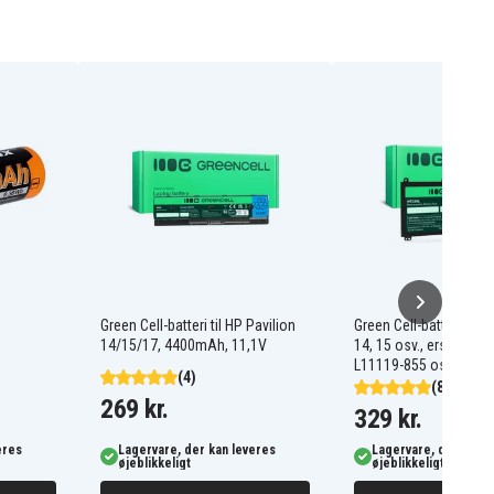
Green Cell-batteri til HP Pavilion
Green Cell-batteri til H
14/15/17, 4400mAh, 11,1V
14, 15 osv., erstatter 
L11119-855 osv.
(4)
(8)
269 kr.
329 kr.
eres
Lagervare, der kan leveres
Lagervare, der kan l
øjeblikkeligt
øjeblikkeligt