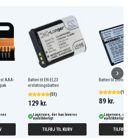
ost AAA-
Batteri til EN-EL23
Batteri til Doro Liberto
-pak
erstatningsbatteri
(103)
(51)
89 kr.
129 kr.
eres
Lagervare, der kan leveres
Lagervare, der kan l
øjeblikkeligt
øjeblikkeligt
V
TILFØJ TIL KURV
TILFØJ TIL K