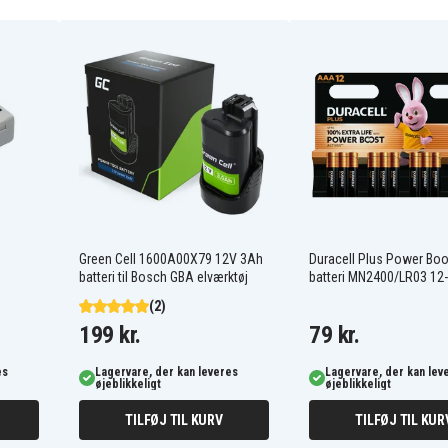
312-1387
312-1433
451-12108
4WY7C
6K73M
8RT13
DJ9W6
Green Cell 1600A00X79 12V 3Ah
Duracell Plus Power Bo
G35K4
batteri til Bosch GBA elværktøj
batteri MN2400/LR03 12
N121Y
(2)
TT5W
199 kr.
79 kr.
VR7HM
XCMRD
es
Lagervare, der kan leveres
Lagervare, der kan lev
øjeblikkeligt
øjeblikkeligt
TILFØJ TIL KURV
TILFØJ TIL KUR