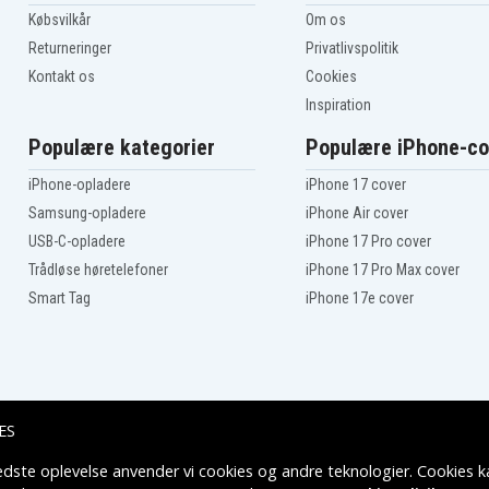
14（Ins14VD-2316)
Købsvilkår
Om os
Dell Inspiron
14（Ins14VD-2518）
Returneringer
Privatlivspolitik
Dell Inspiron 15 (3521
Kontakt os
Cookies
3537)
Dell Inspiron 15 (3542-
Inspiration
3696)
Dell Inspiron 15 3000
Populære kategorier
Populære iPhone-co
Series (3541)
Dell Inspiron 15 3521
iPhone-opladere
iPhone 17 cover
Dell Inspiron 15 3542
Samsung-opladere
iPhone Air cover
Dell Inspiron 15-N3521
USB-C-opladere
iPhone 17 Pro cover
Dell Inspiron 15R (5521
5537)
Trådløse høretelefoner
iPhone 17 Pro Max cover
Dell Inspiron 15R - 5521
Smart Tag
iPhone 17e cover
Dell Inspiron 15R-3521
Dell Inspiron 15R-N3521
Dell Inspiron 17 (3721
3737)
Dell Inspiron 17 (5748-
3269)
Dell Inspiron 17 (5749-
ES
3771)
Dell Inspiron 17 5000
edste oplevelse anvender vi cookies og andre teknologier. Cookies ka
Leveringsmuligheder
Series (5749)