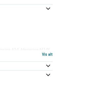
enware A14, Alienware M14X
Vis alt
ienware P39G, ALW14D-1528,
LW14D-4528, ALW14D-4728,
LW14D-5828
38