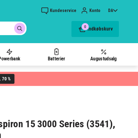
Kundeservice
Konto
DA
0
Indkøbskurv
Powerbank
Batterier
Augustudsalg
70 %
L
Inspiron 15 3000 Series (3541),
h