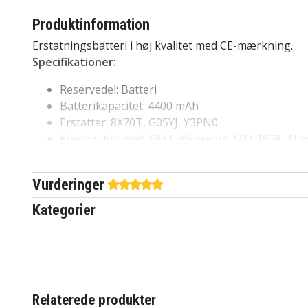
Produktinformation
Erstatningsbatteri i høj kvalitet med CE-mærkning.
Specifikationer:
Reservedel: Batteri
Batterikapacitet: 4400 mAh
Erstatter: 8X70T, G05YJ, Y3PN0
Kompatibel med: DELL Alienware 14D-1528, Ali
R1, Alienware M14X R3, Alienware M14x R4, Al
ALW14D-1728, ALW14D-1828, ALW14D-2728, A
Vurderinger
ALW14D-4828, ALW14D-5528, ALW14D-5728, A
Kategorier
e5f9693e6d60884887fc03f
Artikkelnr
4894128092629
EAN / GTIN
Batteri
Produkttype
Relaterede produkter