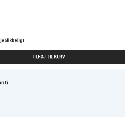
jeblikkeligt
TILFØJ TIL KURV
nti