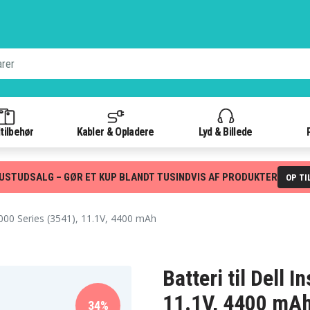
tilbehør
Kabler & Opladere
Lyd & Billede
USTUDSALG – GØR ET KUP BLANDT TUSINDVIS AF PRODUKTER
OP TI
3000 Series (3541), 11.1V, 4400 mAh
Batteri til Dell 
11.1V, 4400 mA
34%