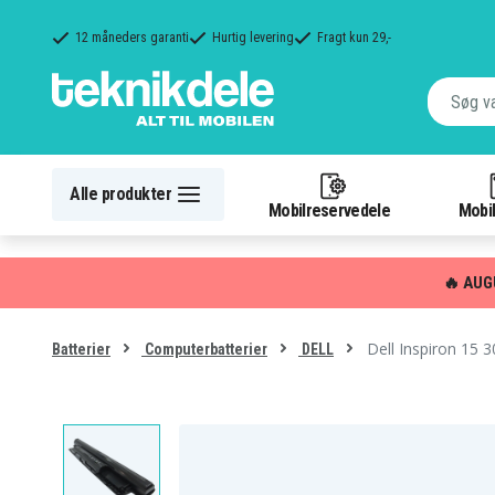
12 måneders garanti
Hurtig levering
Fragt kun 29,-
Alle produkter
Mobilreservedele
Mobil
🔥 AUG
Dell Inspiron 15 
Batterier
Computerbatterier
DELL