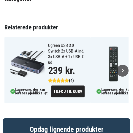
GAM-070
Artikkelnr
7333048039941
EAN / GTIN
Relaterede produkter
Gaming tilbehør
Produkttype
Ugreen USB 3.0
DELTACO
Varemærke
Switch 2x USB-A ind,
3x USB-A + 1x USB-C
ud
239 kr.
(4)
Lagervare, der kan
Lagervare, der kan
TILFØJ TIL KURV
leveres øjeblikkeligt
leveres øjeblikkelig
Opdag lignende produkter