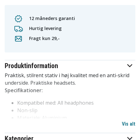
12 måneders garanti
Hurtig levering
Fragt kun 29,-
Produktinformation
Praktisk, stilrent stativ i høj kvalitet med en anti-skrid
underside. Praktiske headsets.
Specifikationer:
Kompatibel med: All headphones
Non-slip
Materiale: Aluminium
Vis alt
Farve: Sort
Brand: Deltaco gaming
Kategorier