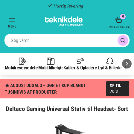
Hurtig levering
Item
0
2
of
MENU
INDKØBSKURV
3
Mobilreservedele
Mobiltilbehør
Kabler & Opladere
Lyd & Billede
Pow
🔥 AUGUSTUDSALG – GØR ET KUP BLANDT
OP TIL
70 %
TUSINDVIS AF PRODUKTER
Deltaco Gaming Universal Stativ til Headset- Sort