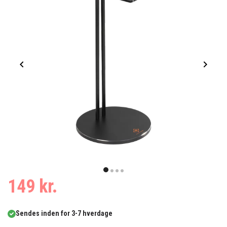
Item
1
item
item
item
item
149 kr.
of
0
1
2
3
4
Sendes inden for 3-7 hverdage