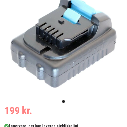
Item
1
item
199 kr.
of
0
1
Lagervare, der kan leveres øjeblikkeligt