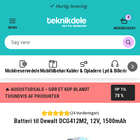
Hurtig levering
Item
0
2
of
MENU
INDKØBSKURV
3
Mobilreservedele
Mobiltilbehør
Kabler & Opladere
Lyd & Billede
Pow
🔥 AUGUSTUDSALG – GØR ET KUP BLANDT
OP TIL
70 %
TUSINDVIS AF PRODUKTER
(24 Vurderinger)
Batteri til Dewalt DCG412M2, 12V, 1500mAh