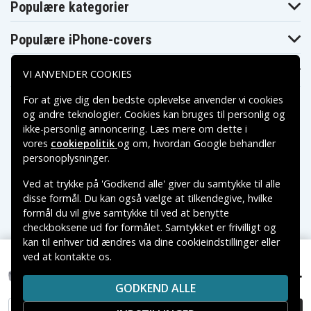
Populære kategorier
Dewalt
Dewalt
Dewalt DCHJ066
DCHJ065C1
DCHJ066C1
Dewalt
Dewalt DCHJ067
Dewalt DCHJ068
Populære iPhone-covers
DCHJ067B
Dewalt
Dewalt
Dewalt DCHJ069
DCHJ068B
DCHJ069C1
Populære Samsung-covers
VI ANVENDER COOKIES
Dewalt
Dewalt
Dewalt DCHJ070
DCHJ070B
DCHJ070C1
For at give dig den bedste oplevelse anvender vi cookies
Dewalt
Dewalt
Dewalt DCHJ071
DCHJ071B
DCK211D2T-QW
og andre teknologier. Cookies kan bruges til personlig og
Dewalt
ikke-personlig annoncering. Læs mere om dette i
Dewalt DCL510N
Dewalt DCN690
DCL510N-XJ
vores
cookiepolitik
og om, hvordan
Google behandler
Dewalt DCR016-
Dewalt DCR015
Dewalt DCR016
Betalingsmuligheder
QW
personoplysninger
.
Dewalt DCR019-
Dewalt DCR018
Dewalt DCR019
QW
Ved at trykke på 'Godkend alle' giver du samtykke til alle
Leveringsmuligheder
Dewalt DCR027-
Dewalt DCR027-
Dewalt DCR027
disse formål. Du kan også vælge at tilkendegive, hvilke
BD
QW
formål du vil give samtykke til ved at benytte
Dewalt
Dewalt DCS310B
Dewalt DCS310N
DCS310D2-QW
checkboksene ud for formålet. Samtykket er frivilligt og
Dewalt
kan til enhver tid ændres via dine cookieindstillinger eller
Dewalt DCS331
Dewalt DCS331B
DCS310S2
ved at kontakte os.
Copyright © 2026, Spares Nordic AB
Dewalt
Dewalt
Dewalt
DCS331L1
DCS331L2
DCS331M1
199 kr.
VAREMÆRKER NÆVNT PÅ DETTE WEB TILHØRER DE
Dewalt DCG412M2, 12V, 1500mAh
Dewalt
GODKEND ALLE
RESPEKTIVE VAREMÆRKERS-EJER.
Dewalt DCS331N
Dewalt DCS355
DCS373M2
Dewalt