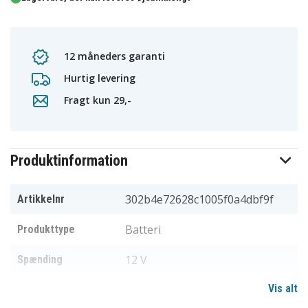
12 måneders garanti
Hurtig levering
Fragt kun 29,-
Produktinformation
302b4e72628c1005f0a4dbf9f
Artikkelnr
Batteri
Produkttype
12 V
Spænding
Vis alt
Dewalt
Passer til mærket