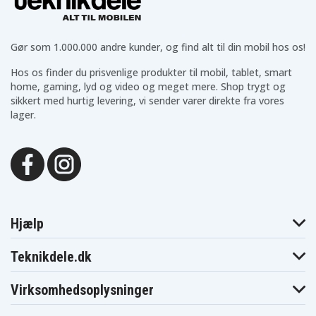
Dewalt DCF885
Dewalt DCF885B
DCF883M2
Dewalt
Dewalt
Dewalt
DCF885C2
DCF885L2
DCF885M2
Dewalt
Gør som 1.000.000 andre kunder, og find alt til din mobil hos os!
Dewalt DCF885N
Dewalt DCF886
DCF886D2
Dewalt
Dewalt
Dewalt DCF889
Hos os finder du prisvenlige produkter til mobil, tablet, smart
DCF886M2
DCF889HL2
home, gaming, lyd og video og meget mere. Shop trygt og
Dewalt
Dewalt
Dewalt
DCF889HM2
DCF889L2
DCF889M2
sikkert med hurtig levering, vi sender varer direkte fra vores
Dewalt
lager.
Dewalt DCF895
Dewalt DCF895B
DCF895C2
Dewalt
Dewalt
Dewalt
DCF895D2
DCF895L2
DCF895M2
Dewalt DCF899
Dewalt DCG412
Dewalt DCG412B
Dewalt
Dewalt
Dewalt DCH213
DCG412L2
DCG412M2
Dewalt DCH253
Dewalt DCH273
Dewalt DCHJ060
Dewalt
Dewalt
Dewalt DCHJ061
DCHJ060B
DCHJ060C1
Hjælp
Dewalt
Dewalt
Dewalt DCHJ062
DCHJ061B
DCHJ061C1
Teknikdele.dk
Dewalt
Dewalt
Dewalt DCHJ063
DCHJ062B
DCHJ062C1
Dewalt
Dewalt
Dewalt DCHJ064
Virksomhedsoplysninger
DCHJ063B
DCHJ063C1
Dewalt
Dewalt
Dewalt DCHJ065
DCHJ064B
DCHJ065B