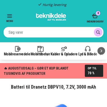
Hurtig levering
Item
0
2
of
MENU
INDKØBSKURV
3
Mobilreservedele
Mobiltilbehør
Kabler & Opladere
Lyd & Billede
Pow
🔥 AUGUSTUDSALG – GØR ET KUP BLANDT
OP TIL
70 %
TUSINDVIS AF PRODUKTER
Batteri til Dranetz DBPV10, 7.2V, 3000 mAh