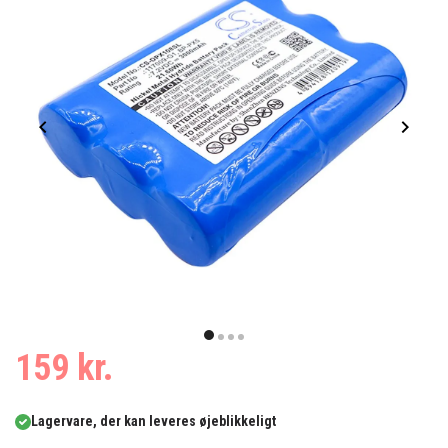
Item
1
item
item
item
item
159 kr.
of
0
1
2
3
4
Lagervare, der kan leveres øjeblikkeligt