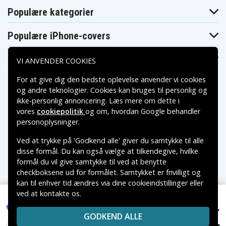
Populære kategorier
Populære iPhone-covers
Populære Samsung-covers
VI ANVENDER COOKIES
For at give dig den bedste oplevelse anvender vi cookies
og andre teknologier. Cookies kan bruges til personlig og
ikke-personlig annoncering. Læs mere om dette i
vores
cookiepolitik
og om, hvordan
Google behandler
Betalingsmuligheder
personoplysninger
.
Ved at trykke på 'Godkend alle' giver du samtykke til alle
Leveringsmuligheder
disse formål. Du kan også vælge at tilkendegive, hvilke
formål du vil give samtykke til ved at benytte
checkboksene ud for formålet. Samtykket er frivilligt og
kan til enhver tid ændres via dine cookieindstillinger eller
ved at kontakte os.
Copyright © 2026, Spares Nordic AB
159 kr.
VAREMÆRKER NÆVNT PÅ DETTE WEB TILHØRER DE
Dranetz DBPV10, 7.2V, 3000 mAh
GODKEND ALLE
RESPEKTIVE VAREMÆRKERS-EJER.