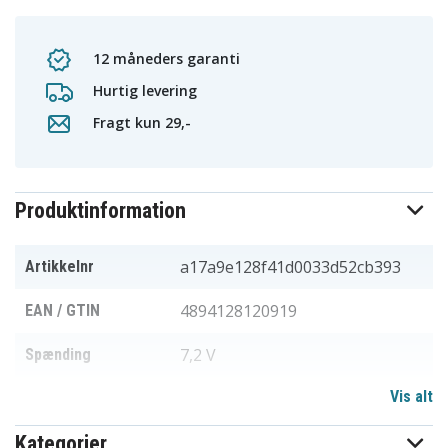
12 måneders garanti
Hurtig levering
Fragt kun 29,-
Produktinformation
a17a9e128f41d0033d52cb393
Artikkelnr
4894128120919
EAN / GTIN
7,2 V
Spænding
Vis alt
Dranetz
Passer til mærket
Kategorier
3000 mAh
Kapacitet