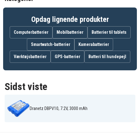
Opdag lignende produkter
Batteriet erstatter:
117009-G1
BP-PX5
Computerbatterier
Mobilbatterier
Batterier til tablets
Smartwatch-batterier
Kamerabatterier
Batteriet er kompatibelt med følgende produkter:
Værktøjsbatterier
GPS-batterier
Batteri til hundepejl
Dranetz
Dranetz DBMP1
Dranetz DBPV10
DBPG106
Dranetz
Dranetz
Dranetz
DBPV500
DBPVFLEX
DBPX108
Sidst viste
Dranetz DBPV10, 7.2V, 3000 mAh