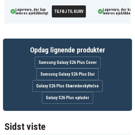
Kortholder lader dig have dit vigtigste kort med på
Lagervare, der kan
Lagervare, der kan
TILFØJ TIL KURV
farten
leveres øjeblikkeligt
leveres øjeblikkelig
6601200779C
Artikkelnr
6978943385338
EAN / GTIN
Opdag lignende produkter
Etui
Produkttype
Samsung Galaxy S26 Plus Cover
Dux Ducis
Varemærke
Samsung Galaxy S26 Plus Etui
Stativ, Aftageligt magnetisk etui,
Galaxy S26 Plus Skærmbeskyttelse
Kompatibel med trådløs opladning,
Feature
Kortlomme
Galaxy S26 Plus oplader
Lilla
Farve
Kunstlæder
Materiale
Sidst viste