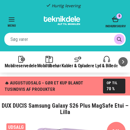
Fragt kun 29,-
Item
0
3
of
MENU
INDKØBSKURV
3
Mobilreservedele
Mobiltilbehør
Kabler & Opladere
Lyd & Billede
Pow
🔥 AUGUSTUDSALG – GØR ET KUP BLANDT
OP TIL
70 %
TUSINDVIS AF PRODUKTER
DUX DUCIS Samsung Galaxy S26 Plus MagSafe Etui –
Lilla
UDSALG