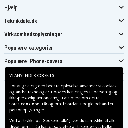
Hjælp
Teknikdele.dk
Virksomhedsoplysninger
Populære kategorier
Populære iPhone-covers
Populære Samsung-covers
VI ANVENDER COOKIES
For at give dig den bedste oplevelse anvender vi cookies
og andre teknologier. Cookies kan bruges til personlig og
ikke-personlig annoncering. Læs mere om dette i
vores
cookiepolitik
og om, hvordan
Google behandler
Betalingsmuligheder
personoplysninger
.
Ved at trykke på 'Godkend alle' giver du samtykke til alle
Leveringsmuligheder
disse formål. Du kan også vælge at tilkendegive, hvilke