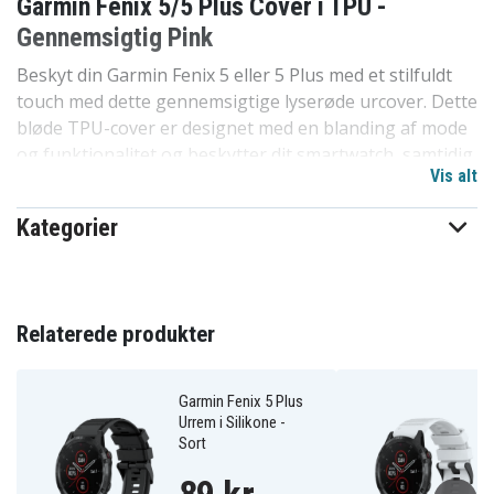
Garmin Fenix ​​5/5 Plus Cover i TPU -
Gennemsigtig Pink
Beskyt din Garmin Fenix ​​5 eller 5 Plus med et stilfuldt
touch med dette gennemsigtige lyserøde urcover. Dette
bløde TPU-cover er designet med en blanding af mode
og funktionalitet og beskytter dit smartwatch, samtidig
Vis alt
med at dets originale design skinner igennem.
Specifikationer:
Kategorier
Materiale: TPU
Features: Skivediameter: 50mm
Kompatibel med: Garmin Fenix 5, Garmin Fenix 5
Relaterede produkter
Plus
680700779A
Artikkelnr
Garmin Fenix 5 Plus
Urrem i Silikone -
Sort
Cover
Produkttype
Farve