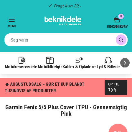
Fragt kun 29,-
Item
0
3
of
MENU
INDKØBSKURV
3
Mobilreservedele
Mobiltilbehør
Kabler & Opladere
Lyd & Billede
Pow
🔥 AUGUSTUDSALG – GØR ET KUP BLANDT
OP TIL
70 %
TUSINDVIS AF PRODUKTER
Garmin Fenix ​​5/5 Plus Cover i TPU - Gennemsigtig
Pink