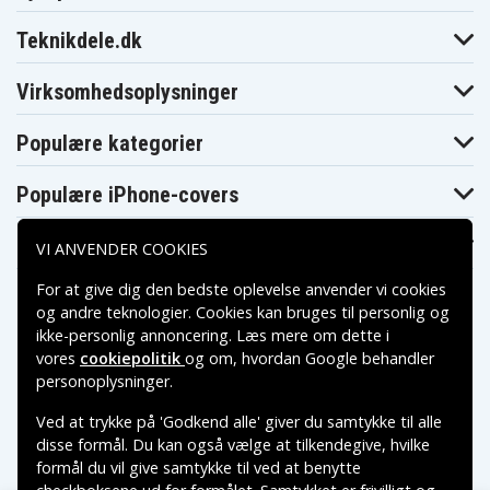
Teknikdele.dk
Virksomhedsoplysninger
Populære kategorier
Populære iPhone-covers
Populære Samsung-covers
VI ANVENDER COOKIES
For at give dig den bedste oplevelse anvender vi cookies
og andre teknologier. Cookies kan bruges til personlig og
ikke-personlig annoncering. Læs mere om dette i
vores
cookiepolitik
og om, hvordan
Google behandler
Betalingsmuligheder
personoplysninger
.
Ved at trykke på 'Godkend alle' giver du samtykke til alle
Leveringsmuligheder
disse formål. Du kan også vælge at tilkendegive, hvilke
formål du vil give samtykke til ved at benytte