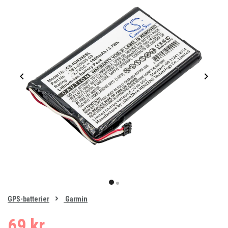
Item
1
item
item
of
0
GPS-batterier
Garmin
1
2
69 kr.