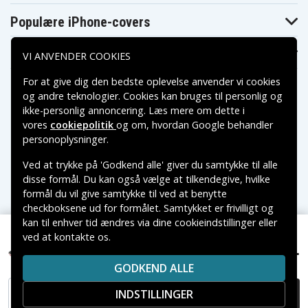
Populære iPhone-covers
Populære Samsung-covers
VI ANVENDER COOKIES
For at give dig den bedste oplevelse anvender vi cookies
og andre teknologier. Cookies kan bruges til personlig og
ikke-personlig annoncering. Læs mere om dette i
vores
cookiepolitik
og om, hvordan
Google behandler
Betalingsmuligheder
personoplysninger
.
Ved at trykke på 'Godkend alle' giver du samtykke til alle
Leveringsmuligheder
disse formål. Du kan også vælge at tilkendegive, hvilke
formål du vil give samtykke til ved at benytte
checkboksene ud for formålet. Samtykket er frivilligt og
kan til enhver tid ændres via dine cookieindstillinger eller
ved at kontakte os.
Copyright © 2026, Spares Nordic AB
69 kr.
Garmin Nuvi 2405LT, 3.6(3.7V), 1000 mAh
VAREMÆRKER NÆVNT PÅ DETTE WEB TILHØRER DE
GODKEND ALLE
RESPEKTIVE VAREMÆRKERS-EJER.
INDSTILLINGER
TILFØJ TIL KURV