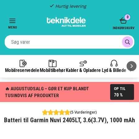
Hurtig levering
Item
0
2
of
MENU
INDKØBSKURV
3
Mobilreservedele
Mobiltilbehør
Kabler & Opladere
Lyd & Billede
Pow
🔥 AUGUSTUDSALG – GØR ET KUP BLANDT
OP TIL
70 %
TUSINDVIS AF PRODUKTER
(5 Vurderinger)
Batteri til Garmin Nuvi 2405LT, 3.6(3.7V), 1000 mAh