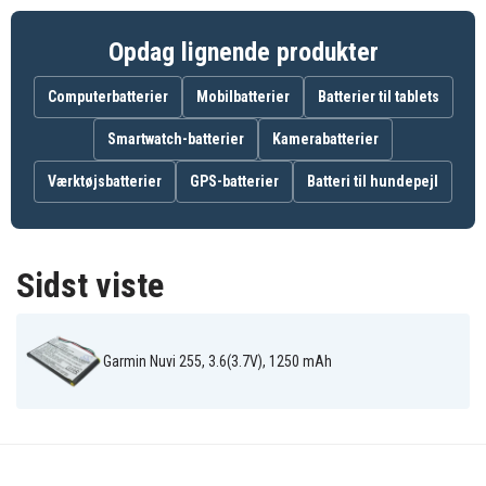
Garmin Nuvi
Garmin Nuvi
Garmin Nuvi
205T
205W
205WT
Garmin Nuvi
Opdag lignende produkter
Garmin Nuvi 250
Garmin Nuvi 255
252W
Garmin Nuvi
Garmin Nuvi
Garmin Nuvi
255T
255W
255WT
Computerbatterier
Mobilbatterier
Batterier til tablets
Garmin Nuvi
Garmin Nuvi
Garmin Nuvi 260
260W
260WT
Smartwatch-batterier
Kamerabatterier
Garmin Nuvi 270
Værktøjsbatterier
GPS-batterier
Batteri til hundepejl
Sidst viste
Garmin Nuvi 255, 3.6(3.7V), 1250 mAh