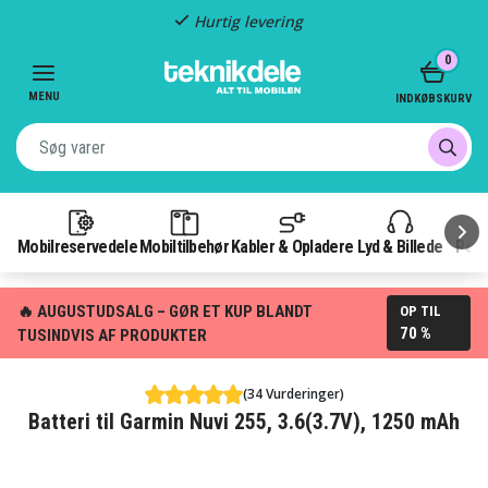
Hurtig levering
Item
0
2
of
MENU
INDKØBSKURV
3
Mobilreservedele
Mobiltilbehør
Kabler & Opladere
Lyd & Billede
Pow
🔥 AUGUSTUDSALG – GØR ET KUP BLANDT
OP TIL
70 %
TUSINDVIS AF PRODUKTER
(34 Vurderinger)
Batteri til Garmin Nuvi 255, 3.6(3.7V), 1250 mAh