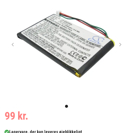
Item
1
item
99 kr.
of
0
1
Lagervare, der kan leveres øjeblikkeligt