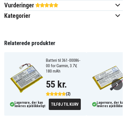
Nuvi 250, Nuvi 252W, Nuvi 255, Nuvi 255T, Nuvi
Vurderinger
255W, Nuvi 255WT, Nuvi 260, Nuvi 260W, Nuvi
260WT, Nuvi 270
Kategorier
0ff1703ed4e9d2a4277982058
Artikkelnr
4894128019039
EAN / GTIN
Relaterede produkter
3,6(3,7) V
Spænding
Batteri til 361-00086-
1250 mAh
Kapacitet
00 for Garmin, 3.7V,
180 mAh
55 kr.
Batteriet erstatter:
010-00621-10
361-00019-11
(2)
Lagervare, der kan
Lagervare, der kan
TILFØJ TIL KURV
leveres øjeblikkeligt
leveres øjeblikkelig
Batteriet er kompatibelt med følgende produkter:
Garmin Nuvi
Garmin Nuvi 200
Garmin Nuvi 205
200W