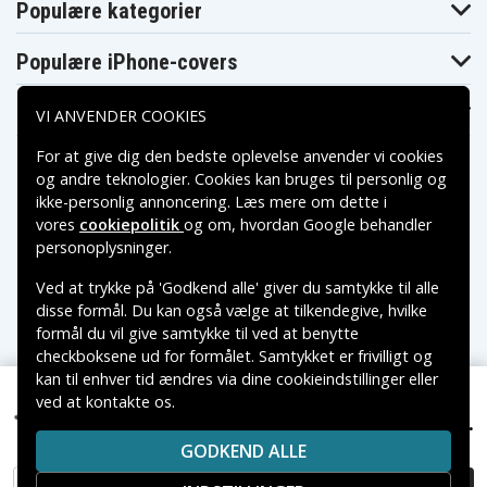
Populære kategorier
Populære iPhone-covers
Populære Samsung-covers
VI ANVENDER COOKIES
For at give dig den bedste oplevelse anvender vi cookies
og andre teknologier. Cookies kan bruges til personlig og
ikke-personlig annoncering. Læs mere om dette i
vores
cookiepolitik
og om, hvordan
Google behandler
Betalingsmuligheder
personoplysninger
.
Ved at trykke på 'Godkend alle' giver du samtykke til alle
Leveringsmuligheder
disse formål. Du kan også vælge at tilkendegive, hvilke
formål du vil give samtykke til ved at benytte
checkboksene ud for formålet. Samtykket er frivilligt og
kan til enhver tid ændres via dine cookieindstillinger eller
ved at kontakte os.
Copyright © 2026, Spares Nordic AB
99 kr.
Garmin Nuvi 255, 3.6(3.7V), 1250 mAh
VAREMÆRKER NÆVNT PÅ DETTE WEB TILHØRER DE
GODKEND ALLE
RESPEKTIVE VAREMÆRKERS-EJER.