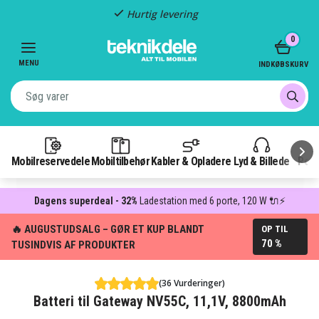
Hurtig levering
Item
0
2
of
MENU
INDKØBSKURV
3
Mobilreservedele
Mobiltilbehør
Kabler & Opladere
Lyd & Billede
Pow
Dagens superdeal - 32%
Ladestation med 6 porte, 120 W 🔌⚡
🔥 AUGUSTUDSALG – GØR ET KUP BLANDT
OP TIL
70 %
TUSINDVIS AF PRODUKTER
(36 Vurderinger)
Batteri til Gateway NV55C, 11,1V, 8800mAh