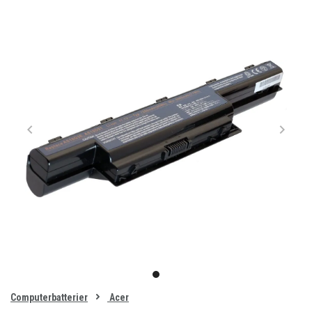
Item
1
item
of
0
Computerbatterier
Acer
1