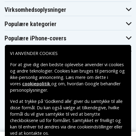
901G25Mnkk
901G25Mnrr
901G32Mncc
Virksomhedsoplysninger
Acer Aspire
Acer Aspire
Acer Aspire 5336-
5336-
5336-
901G32Mnkk
901G32Mnrr
902G16Micc
Populære kategorier
Acer Aspire
Acer Aspire
Acer Aspire 5336-
5336-
5336-
902G16Mncc
902G16Mnkk
902G25Mncc
Populære iPhone-covers
Acer Aspire
Acer Aspire
Acer Aspire 5336-
5336-
5336-
902G25Mnkk
902G25Mnrr
902G32Mnrr
Populære Samsung-covers
Acer Aspire
Acer Aspire
VI ANVENDER COOKIES
Acer Aspire 5336-
5336-
5336-
902G50Mnrr
903G25Mnkk
903G32Mnkk
For at give dig den bedste oplevelse anvender vi cookies
Acer Aspire
Acer Aspire
Acer Aspire 5336-
og andre teknologier. Cookies kan bruges til personlig og
5336-
5336-
T352G25Mikk
T352G25Mncc
T352G25Mnkk
ikke-personlig annoncering. Læs mere om dette i
Acer Aspire
Acer Aspire
Acer Aspire 5336-
vores
cookiepolitik
og om, hvordan
Google behandler
5336-
5336-
T352G25Mnrr
Betalingsmuligheder
T353G16Mnrr
T353G25Mnkk
personoplysninger
.
Acer Aspire
Acer Aspire
Acer Aspire 5336-
5336-
5336-
Ved at trykke på 'Godkend alle' giver du samtykke til alle
T353G32Mncc
T353G32Mnkk
T353G50Mnkk
Leveringsmuligheder
disse formål. Du kan også vælge at tilkendegive, hvilke
Acer Aspire
Acer Aspire
Acer Aspire 5336-
5336-
5336-
formål du vil give samtykke til ved at benytte
T354G25Mnrr
T354G32Mncc
T354G32Mnkk
checkboksene ud for formålet. Samtykket er frivilligt og
Acer Aspire
Acer Aspire 5336-
Acer Aspire
kan til enhver tid ændres via dine cookieindstillinger eller
5336-
T354G32Mnrr
5342
T354G50Mnkk
ved at kontakte os.
Copyright © 2026, Spares Nordic AB