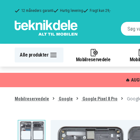
12 måneders garanti
Hurtig levering
Fragt kun 29,-
Alle produkter
Mobilreservedele
Mobil
🔥 AUG
Google
Mobilreservedele
Google
Google Pixel 8 Pro