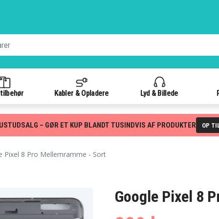
tilbehør
Kabler & Opladere
Lyd & Billede
USTUDSALG – GØR ET KUP BLANDT TUSINDVIS AF PRODUKTER
OP TI
 Pixel 8 Pro Mellemramme - Sort
Google Pixel 8 