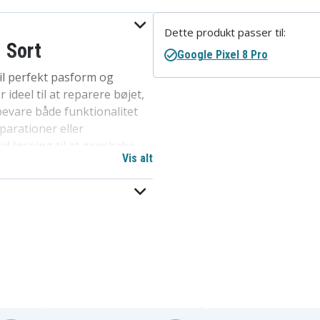
Dette produkt passer til:
 Sort
Google Pixel 8 Pro
l perfekt pasform og
 ideel til at reparere bøjet,
evare både funktionalitet
parationer eller
id løsning til at genskabe
Vis alt