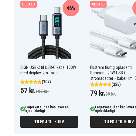
UDSALG
UDSALG
Reservedel
Produkttype
46%
Google
Varemærke
Sort
Farve
SiGN USB-C til USB-C kabel 100W
Ekstrem hurtig oplader til
med display, 2m - sort
Samsung 20W USB-C
strømadapter + kabel 1m, 
(107)
(323)
57 kr.
105 kr.
79 kr.
99 kr.
Lagervare, der kan leveres
Lagervare, der kan lever
øjeblikkeligt
øjeblikkeligt
TILFØJ TIL KURV
TILFØJ TIL KURV