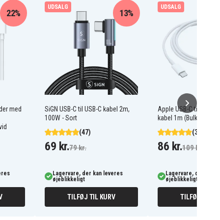
UDSALG
UDSALG
22%
13%
ader med
SiGN USB-C til USB-C kabel 2m,
Apple USB-C til Lightni
100W - Sort
kabel 1m (Bulk) - Hvidt
vid
(47)
(31)
69 kr.
86 kr.
79 kr.
109 kr.
eres
Lagervare, der kan leveres
Lagervare, der kan l
øjeblikkeligt
øjeblikkeligt
V
TILFØJ TIL KURV
TILFØJ TIL K