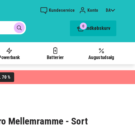
Kundeservice
Konto
DA
0
Indkøbskurv
Powerbank
Batterier
Augustudsalg
70 %
L
Pro Mellemramme - Sort