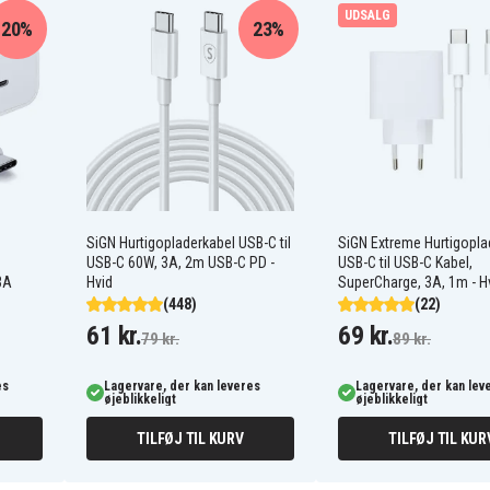
UDSALG
20%
23%
SiGN Hurtigopladerkabel USB-C til
SiGN Extreme Hurtigopl
USB-C 60W, 3A, 2m USB-C PD -
USB-C til USB-C Kabel,
3A
Hvid
SuperCharge, 3A, 1m - H
(448)
(22)
61 kr.
69 kr.
79 kr.
89 kr.
es
Lagervare, der kan leveres
Lagervare, der kan lev
øjeblikkeligt
øjeblikkeligt
TILFØJ TIL KURV
TILFØJ TIL KUR