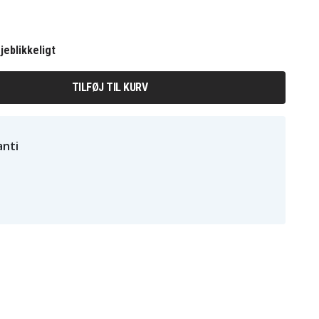
jeblikkeligt
TILFØJ TIL KURV
nti