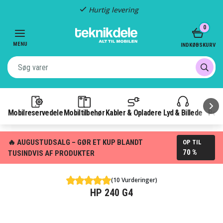
Hurtig levering
Item
0
2
of
MENU
INDKØBSKURV
3
Mobilreservedele
Mobiltilbehør
Kabler & Opladere
Lyd & Billede
Pow
🔥 AUGUSTUDSALG – GØR ET KUP BLANDT
OP TIL
70 %
TUSINDVIS AF PRODUKTER
(10 Vurderinger)
HP 240 G4