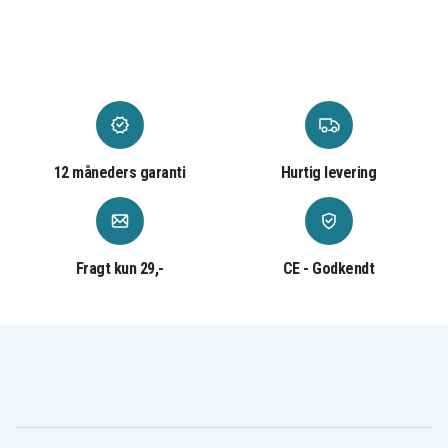
HP SlateBook 14
HP Spectre Pro
HP Spectre x2
HP Spectre x360
HP Split x2
HP Stream 11
HP Stream 13
12 måneders garanti
Hurtig levering
HP Stream 14
HP Stream x360
HP ZBook 15U
HP Envy x360
Fragt kun 29,-
CE - Godkendt
HP Pavilion 13
HP Envy 14
HP Envy 14T
HP Envy 15
HP Envy 15T
HP Envy 17
HP Envy 17T