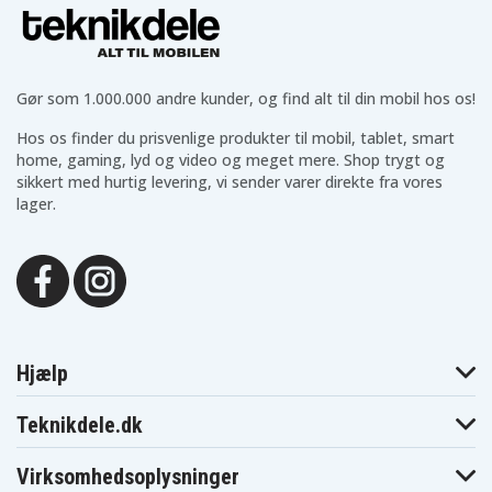
HP Envy M7
HP Pavilion 14
HP Pavilion 14T
HP Pavilion 17T
Gør som 1.000.000 andre kunder, og find alt til din mobil hos os!
HP 15Z
HP 240 G3
Hos os finder du prisvenlige produkter til mobil, tablet, smart
home, gaming, lyd og video og meget mere. Shop trygt og
HP 245 G3
sikkert med hurtig levering, vi sender varer direkte fra vores
HP EliteBook 820
lager.
HP EliteBook 840
HP Envy M6
HP Envy 15Z
HP ENVY 14
HP 246 G3
HP EliteBook 745
Hjælp
HP 210 G1
HP 215 G1
Teknikdele.dk
HP 240 G4
HP 240 G5
Virksomhedsoplysninger
HP 245 G4