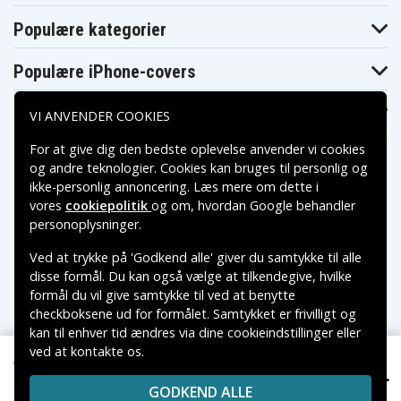
HP 245 G5
Populære kategorier
HP 250 G4
HP 250 G5
Populære iPhone-covers
HP 255 G5
HP 256 G4
Populære Samsung-covers
VI ANVENDER COOKIES
HP 350 G2
HP 355 G2
For at give dig den bedste oplevelse anvender vi cookies
HP Beats SE
og andre teknologier. Cookies kan bruges til personlig og
HP Chromebook 11
ikke-personlig annoncering. Læs mere om dette i
HP Chromebook 14
vores
cookiepolitik
og om, hvordan
Google behandler
Betalingsmuligheder
personoplysninger
.
HP Elite x2
HP Elite X3
Ved at trykke på 'Godkend alle' giver du samtykke til alle
Leveringsmuligheder
HP EliteBook 1030
disse formål. Du kan også vælge at tilkendegive, hvilke
HP EliteBook 1040
formål du vil give samtykke til ved at benytte
HP EliteBook 725
checkboksene ud for formålet. Samtykket er frivilligt og
kan til enhver tid ændres via dine cookieindstillinger eller
HP EliteBook 755
ved at kontakte os.
HP EliteBook 850
Copyright © 2026, Spares Nordic AB
139 kr.
VAREMÆRKER NÆVNT PÅ DETTE WEB TILHØRER DE
HP EliteBook Revolve
HP 240 G4
GODKEND ALLE
RESPEKTIVE VAREMÆRKERS-EJER.
HP Envy x2