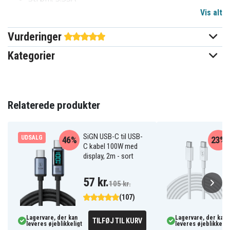
Volt: 19.5V
Vis alt
Pin: 4.5mm-3.0mm
Kabellængde: 2m
Vurderinger
Farve: Sort
Kategorier
Kompatibel med
:
HP Pavilion 17Z
HP Pavilion 15Z
Relaterede produkter
HP Pavilion 17
HP 15
SiGN USB-C til USB-
HP 15T
UDSALG
46%
23%
C kabel 100W med
HP 250 G3
display, 2m - sort
HP 255 G3
HP Compaq 15
57 kr.
105 kr.
HP Pavilion 15
(107)
HP Pavilion 15T
HP ProBook 650
Lagervare, der kan
Lagervare, der kan
TILFØJ TIL KURV
HP EliteBook Folio
leveres øjeblikkeligt
leveres øjeblikkelig