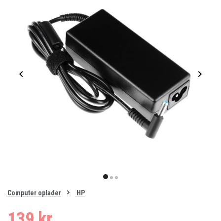
Item
1
item
item
item
of
0
Computer oplader
HP
1
2
3
139 kr.