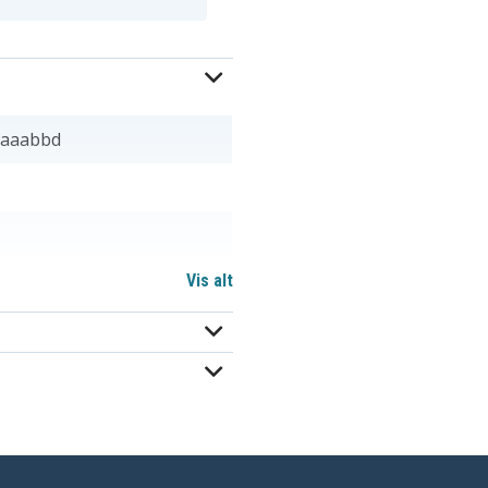
9aaabbd
Vis alt
411462-321