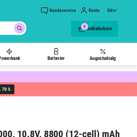
Kundeservice
Konto
DA
0
Indkøbskurv
Powerbank
Batterier
Augustudsalg
70 %
L
6000, 10.8V, 8800 (12-cell) mAh