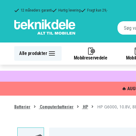
12 måneders garanti
Hurtig levering
Fragt kun 29,-
Alle produkter
Mobilreservedele
Mobil
🔥 AUG
HP G6000, 10.8V, 88
Batterier
Computerbatterier
HP