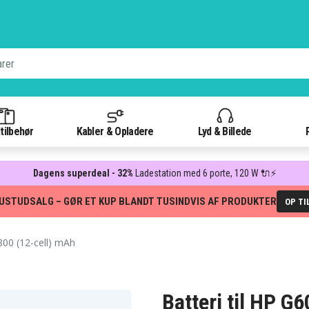
tilbehør
Kabler & Opladere
Lyd & Billede
Dagens superdeal - 32%
Ladestation med 6 porte, 120 W 🔌⚡
USTUDSALG – GØR ET KUP BLANDT TUSINDVIS AF PRODUKTER
OP TI
00 (12-cell) mAh
Batteri til HP G