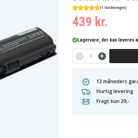
(1 Vurderinger)
439 kr.
Lagervare, der kan leveres ø
12 måneders gara
Hurtig levering
Fragt kun 29,-