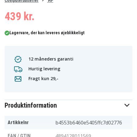
0
Computerbatterier
HP
1
439 kr.
Lagervare, der kan leveres øjeblikkeligt
12 måneders garanti
Hurtig levering
Fragt kun 29,-
Produktinformation
b4553b6460e5405ffc7d02776
Artikkelnr
4894128011569
EAN / GTIN