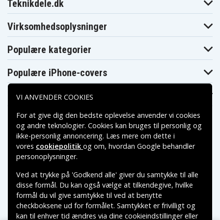
Compaq
Compaq
Compaq
Teknikdele.dk
Presario C711TU
Presario C712TU
Presario C713TU
Compaq
Compaq
Compaq
Presario C714NR
Presario C714TU
Presario C715TU
Virksomhedsoplysninger
Compaq
Compaq
Compaq
Presario C716TU
Presario C717NR
Presario C717TU
Populære kategorier
Compaq
Compaq
Compaq
Presario C718TU
Presario C719TU
Presario C720BR
Compaq
Compaq
Compaq
Populære iPhone-covers
Presario C720ES
Presario C721TU
Presario C722TU
Compaq
Compaq
Compaq
Presario C725BR
Presario C727US
Presario C730BR
Populære Samsung-covers
VI ANVENDER COOKIES
Compaq
Compaq
Compaq
Presario C730EE
Presario C730EL
Presario C732EF
Compaq
Compaq
Compaq
For at give dig den bedste oplevelse anvender vi cookies
Presario C732EM
Presario C732ES
Presario C732TU
og andre teknologier. Cookies kan bruges til personlig og
Compaq
Compaq
Compaq
ikke-personlig annoncering. Læs mere om dette i
Presario C735ED
Presario C737BR
Presario C737TU
vores
cookiepolitik
og om, hvordan
Google behandler
Compaq
Compaq
Compaq
Presario C740EE
Presario C742EA
Presario C742EM
Betalingsmuligheder
personoplysninger
.
Compaq
Compaq
Compaq
Presario C742ES
Presario C745EL
Presario C750EF
Ved at trykke på 'Godkend alle' giver du samtykke til alle
Compaq
Compaq
Compaq
Leveringsmuligheder
disse formål. Du kan også vælge at tilkendegive, hvilke
Presario C750EL
Presario C750EM
Presario C755ES
formål du vil give samtykke til ved at benytte
Compaq
Compaq
Compaq
Presario C756ES
Presario C757EA
Presario C757EM
checkboksene ud for formålet. Samtykket er frivilligt og
Compaq
Compaq
Compaq
kan til enhver tid ændres via dine cookieindstillinger eller
Presario F500
Presario F502EA
Presario F502EU