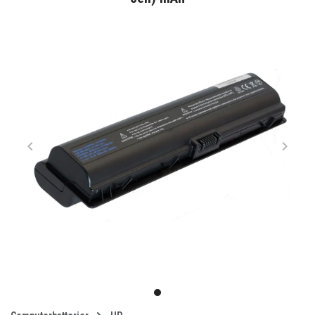
Item
1
item
of