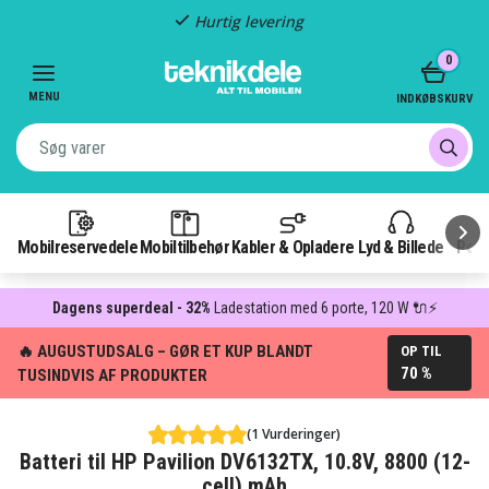
Hurtig levering
Item
0
2
of
MENU
INDKØBSKURV
3
Mobilreservedele
Mobiltilbehør
Kabler & Opladere
Lyd & Billede
Pow
Dagens superdeal - 32%
Ladestation med 6 porte, 120 W 🔌⚡
🔥 AUGUSTUDSALG – GØR ET KUP BLANDT
OP TIL
70 %
TUSINDVIS AF PRODUKTER
(1 Vurderinger)
Batteri til HP Pavilion DV6132TX, 10.8V, 8800 (12-
cell) mAh