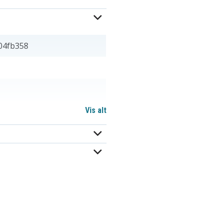
04fb358
Vis alt
411462-321
411463-141
411464-141