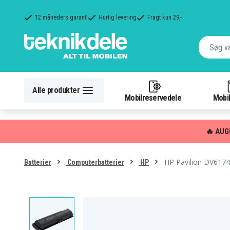
12 måneders garanti
Hurtig levering
Fragt kun 29,-
Alle produkter
Mobilreservedele
Mobil
🔥 AUG
HP Pavilion DV6174E
Batterier
Computerbatterier
HP