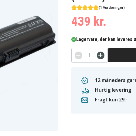
(1 Vurderinger)
439 kr.
Lagervare, der kan leveres ø
12 måneders gara
Hurtig levering
Fragt kun 29,-