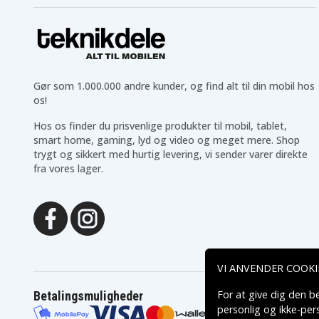
Compaq Presario F715EM
Compaq Presario F715
Compaq Presario F725EL
Compaq Presario F729
Compaq Presario F731AU
Compaq Presario F732
Compaq Presario F733AU
Compaq Presario F734
Compaq Presario F736AU
Compaq Presario F737
Gør som 1.000.000 andre kunder, og find alt til din mobil hos
Compaq Presario V3000
Compaq Presario V300
os!
Compaq Presario
Compaq Presario
V3001AU
V3001TU
Hos os finder du prisvenlige produkter til mobil, tablet,
Compaq Presario
Compaq Presario
V3002AU
V3002TU
smart home, gaming, lyd og video og meget mere. Shop
Compaq Presario
Compaq Presario
trygt og sikkert med hurtig levering, vi sender varer direkte
V3003AU
V3003TU
fra vores lager.
Compaq Presario
Compaq Presario
V3004AU
V3004TU
Compaq Presario
Compaq Presario
V3005AU
V3005TU
Compaq Presario
Compaq Presario
V3006TU
V3007AU
Compaq Presario
Compaq Presario
V3008AU
V3008TU
Compaq Presario
Compaq Presario
VI ANVENDER COOKI
V3009TU
V3010AU
Compaq Presario
Compaq Presario
For at give dig den b
Betalingsmuligheder
V3010TU
V3010US
personlig og ikke-pe
Compaq Presario
Compaq Presario