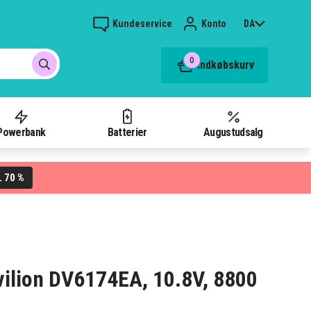
Kundeservice
Konto
DA
0
Indkøbskurv
Powerbank
Batterier
Augustudsalg
70 %
L
avilion DV6174EA, 10.8V, 8800