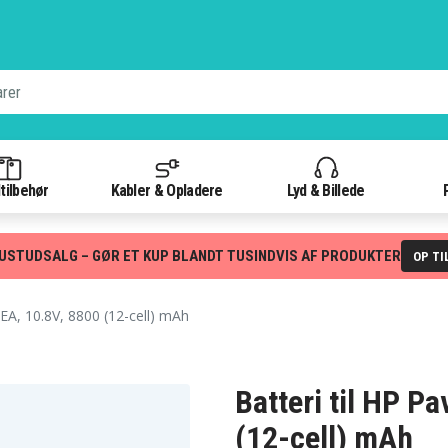
tilbehør
Kabler & Opladere
Lyd & Billede
USTUDSALG – GØR ET KUP BLANDT TUSINDVIS AF PRODUKTER
OP TI
A, 10.8V, 8800 (12-cell) mAh
Batteri til HP P
(12-cell) mAh