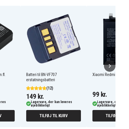
.fl.
Batteri til BN-VF707
Xiaomi Redmi Note 12 
erstatningsbatteri
(12)
99 kr.
149 kr.
eres
Lagervare, der kan leveres
Lagervare, der kan l
øjeblikkeligt
øjeblikkeligt
V
TILFØJ TIL KURV
TILFØJ TIL K