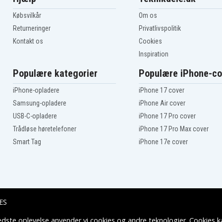
Købsvilkår
Om os
Returneringer
Privatlivspolitik
Kontakt os
Cookies
Inspiration
Populære kategorier
Populære iPhone-co
iPhone-opladere
iPhone 17 cover
Samsung-opladere
iPhone Air cover
USB-C-opladere
iPhone 17 Pro cover
Trådløse høretelefoner
iPhone 17 Pro Max cover
Smart Tag
iPhone 17e cover
ES
edste oplevelse anvender vi cookies og andre teknologier. Cookies ka
Leveringsmuligheder