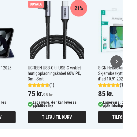
UDSALG
21%
1" 2025
UGREEN USB-C til USB-C vinklet
SiGN Heltäckande
hurtigopladningskabel 60W PD,
Skjermbeskytter i Hærd
3m - Sort
iPad 10.9" 2022 / iPad
(1)
(14)
75 kr.
85 kr.
95 kr.
eres
Lagervare, der kan leveres
Lagervare, der kan l
øjeblikkeligt
øjeblikkeligt
V
TILFØJ TIL KURV
TILFØJ TIL K