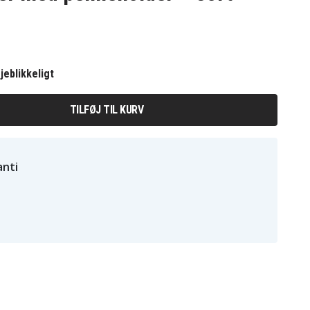
jeblikkeligt
TILFØJ TIL KURV
nti