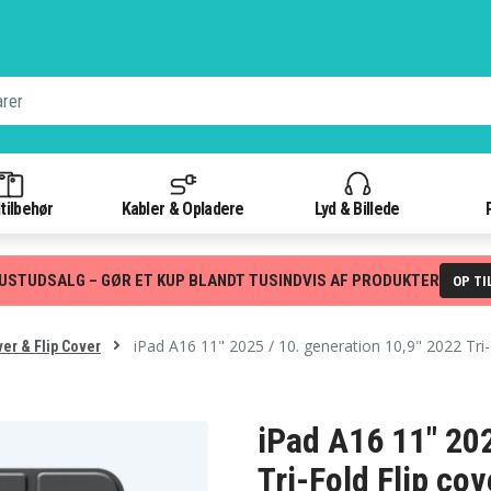
tilbehør
Kabler & Opladere
Lyd & Billede
USTUDSALG – GØR ET KUP BLANDT TUSINDVIS AF PRODUKTER
OP TI
iPad A16 11" 2025 / 10. generation 10,9" 2022 Tri
er & Flip Cover
iPad A16 11" 202
Tri-Fold Flip co