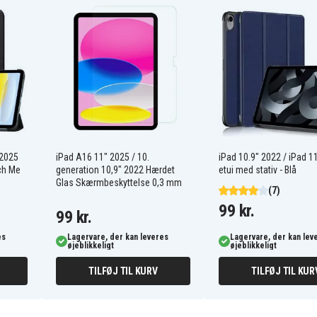
ation 10,9" 2022 flip
rivning
parer batteri
nen
 2025
iPad A16 11" 2025 / 10.
iPad 10.9" 2022 / iPad 1
uch Me
generation 10,9" 2022 Hærdet
etui med stativ - Blå
Glas Skærmbeskyttelse 0,3 mm
(7)
99 kr.
99 kr.
es
Lagervare, der kan leveres
Lagervare, der kan lev
øjeblikkeligt
øjeblikkeligt
TILFØJ TIL KURV
TILFØJ TIL KUR