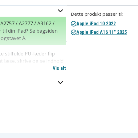
Dette produkt passer til:
A2757 / A2777 / A3162 /
Apple iPad 10 2022
 til din iPad? Se bagsiden
Apple iPad A16 11" 2025
ogstavet A.
 stilfulde PU-læder flip
at læse, skrive og se indhold
ed en indvendig TPU-skal, der
Vis alt
et praktisk rum til penne, så
/dvalefunktion, rum til
 (A2696 / A2757 / A2777 /