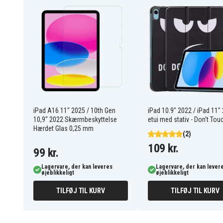
A3162), iPad A16 11" 2025 (A3355 / A3356)
Fordele ved iPad A16 11" 2025 / 10. gener
cover – sort
Effektiv beskyttelse mod ridser og snavs
Komfortabel tredobbelt støtte til læsning og sk
Praktisk automatisk vække-/søvnfunktion, der s
Integreret penneholder for nem adgang til pen
iPad A16 11" 2025 / 10th Gen
iPad 10.9" 2022 / iPad 11"
10,9" 2022 Skærmbeskyttelse
etui med stativ - Don't To
660201717A
Artikkelnr
Hærdet Glas 0,25 mm
(2)
Etui
Produkttype
109 kr.
99 kr.
Penneholder, Stativ
Feature
Lagervare, der kan leveres
Lagervare, der kan lever
øjeblikkeligt
øjeblikkeligt
Sort
Farve
TILFØJ TIL KURV
TILFØJ TIL KURV
Plastik, Kunstlæder
Materiale