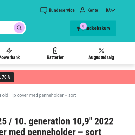
Kundeservice
Konto
DA
0
Indkøbskurv
Powerbank
Batterier
Augustudsalg
70 %
L
-Fold Flip cover med penneholder – sort
5 / 10. generation 10,9" 2022
ver med penneholder – sort