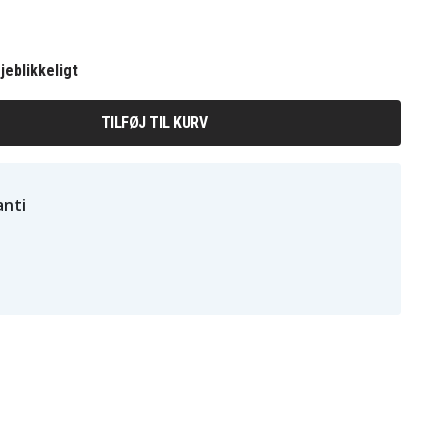
jeblikkeligt
TILFØJ TIL KURV
nti