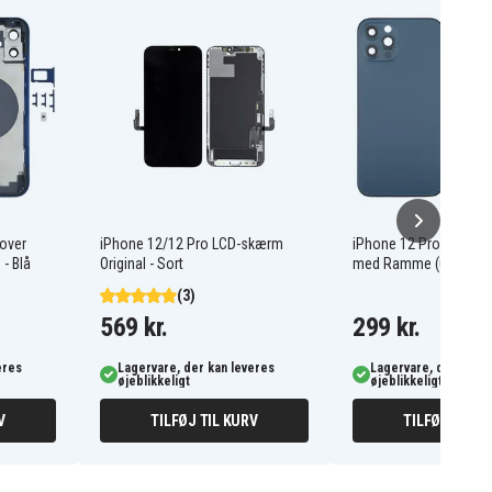
over
iPhone 12/12 Pro LCD-skærm
iPhone 12 Pro Komple
- Blå
Original - Sort
med Ramme (uden logo
(3)
569 kr.
299 kr.
eres
Lagervare, der kan leveres
Lagervare, der kan l
øjeblikkeligt
øjeblikkeligt
V
TILFØJ TIL KURV
TILFØJ TIL K