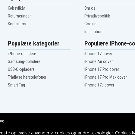
Købsvilkår
Om os
Returneringer
Privatlivspolitik
Kontakt os
Cookies
Inspiration
Populære kategorier
Populære iPhone-co
iPhone-opladere
iPhone 17 cover
Samsung-opladere
iPhone Air cover
USB-C-opladere
iPhone 17 Pro cover
Trådløse høretelefoner
iPhone 17 Pro Max cover
Smart Tag
iPhone 17e cover
ES
edste oplevelse anvender vi cookies og andre teknologier. Cookies ka
Leveringsmuligheder