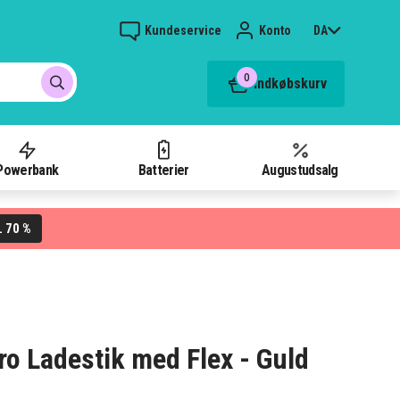
Kundeservice
Konto
DA
0
Indkøbskurv
Powerbank
Batterier
Augustudsalg
70 %
L
ro Ladestik med Flex - Guld