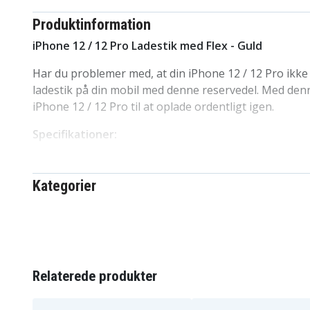
Produktinformation
iPhone 12 / 12 Pro Ladestik med Flex - Guld
Har du problemer med, at din iPhone 12 / 12 Pro ikke 
ladestik på din mobil med denne reservedel. Med denn
iPhone 12 / 12 Pro til at oplade ordentligt igen.
Specifikationer:
Passer til:
iPhone 12, iPhone 12 Pro
Reservedel:
Ladestik med flex
Kategorier
Farve
: Guld
IP120014J
Artikkelnr
Reservedel
Produkttype
Relaterede produkter