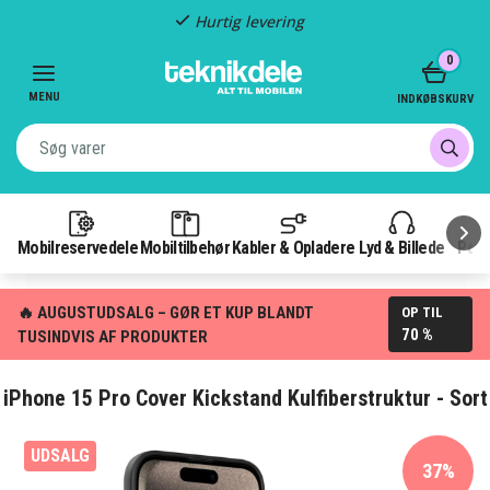
Hurtig levering
Item
0
2
of
MENU
INDKØBSKURV
3
Mobilreservedele
Mobiltilbehør
Kabler & Opladere
Lyd & Billede
Pow
🔥 AUGUSTUDSALG – GØR ET KUP BLANDT
OP TIL
70 %
TUSINDVIS AF PRODUKTER
iPhone 15 Pro Cover Kickstand Kulfiberstruktur - Sort
UDSALG
37%