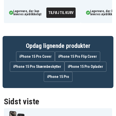
helst
Oleofobisk belægning mod fingeraftryk og olie
Lagervare, der kan
Lagervare, der kan
TILFØJ TIL KURV
leveres øjeblikkeligt
leveres øjeblikkeli
holder coveret pænt
Forhøjede kanter beskytter både skærm og
kamera mod ridser
Kan nemt bruges med en magnetisk bilholder
Opdag lignende produkter
6601175536A
Artikkelnr
iPhone 15 Pro Cover
iPhone 15 Pro Flip Cover
Cover
Produkttype
iPhone 15 Pro Skærmbeskytter
iPhone 15 Pro Oplader
Stativ
Feature
iPhone 15 Pro
Sort
Farve
Plastik
Materiale
Sidst viste