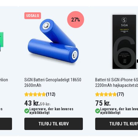
UDSALG
27%
ilion
SiGN Batteri Genopladeligt 18650
Batteri til SiGN iPhone 6S
2600mAh
2200mAh højkapacitetsb
(112)
(77)
43 kr.
75 kr.
59 kr.
es
Lagervare, der kan leveres
Lagervare, der kan lev
øjeblikkeligt
øjeblikkeligt
TILFØJ TIL KURV
TILFØJ TIL KUR