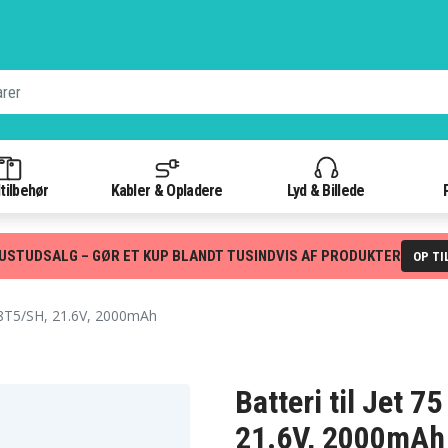
tilbehør
Kabler & Opladere
Lyd & Billede
USTUDSALG – GØR ET KUP BLANDT TUSINDVIS AF PRODUKTER
OP TI
8T5/SH, 21.6V, 2000mAh
Batteri til Jet
21.6V, 2000mAh