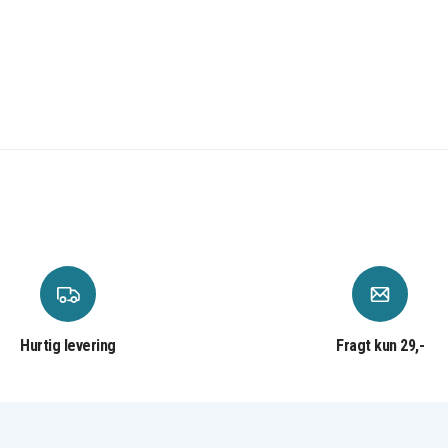
VS15T7033R4/SH
Jet 75 multi
VS20T7534T1/SH
Jet 90
Jet75
VS15T7032R1/SA
VS20R9042S2/EU
VS20R90G6R3/EG
VS20T7536T5/EN
Hurtig levering
Fragt kun 29,-