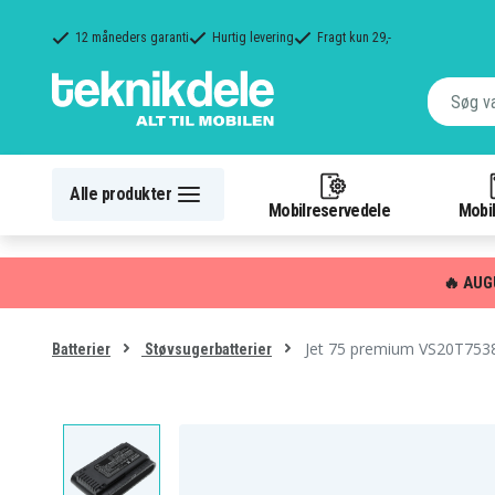
12 måneders garanti
Hurtig levering
Fragt kun 29,-
Alle produkter
Mobilreservedele
Mobil
🔥 AUG
Jet 75 premium VS20T753
Batterier
Støvsugerbatterier