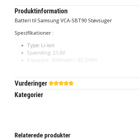
Produktinformation
Batteri til Samsung VCA-SBT90 Støvsuger
Specifikationer
:
Type: Li-ion
Spænding: 21,6V
Kapacitet: 2000mAh / 43,20Wh
Erstatter
:
Vurderinger
Samsung
Kategorier
VCA-SBT90
VCA-SBT90E
DJ96-00221A
Velegnet til
:
Relaterede produkter
Samsung