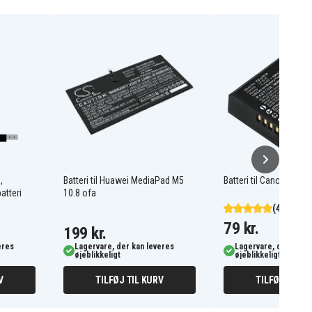
,
Batteri til Huawei MediaPad M5
Batteri til Canon LP-E10
atteri
10.8 ofa
(49)
79 kr.
199 kr.
eres
Lagervare, der kan leveres
Lagervare, der kan l
øjeblikkeligt
øjeblikkeligt
V
TILFØJ TIL KURV
TILFØJ TIL K