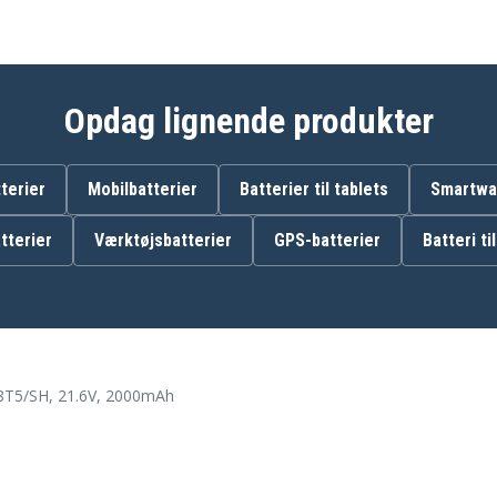
Opdag lignende produkter
terier
Mobilbatterier
Batterier til tablets
Smartwat
tterier
Værktøjsbatterier
GPS-batterier
Batteri ti
VCA-SBT90E/VT
VS15R8542S1/ET
8T5/SH, 21.6V, 2000mAh
Jet 70 Easym