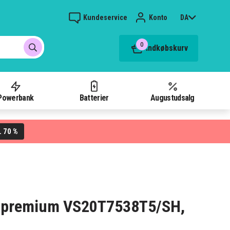
Kundeservice
Konto
DA
0
Indkøbskurv
Powerbank
Batterier
Augustudsalg
70 %
L
 75 premium VS20T7538T5/SH,