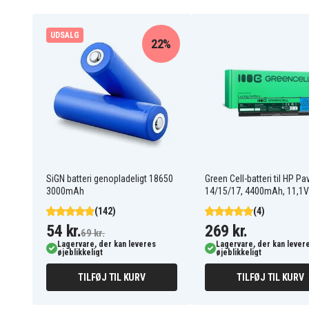
VS9000
UDSALG
VS20R9049S3/EU
22%
VS20R9042S2/EU
VS20T7532T1/EU
Jet VS70
VS15T7032R1/SA
Jet 75 premium
Jet90
Jet75
Jet 75 premium VS20T7538T5/SH
SiGN batteri genopladeligt 18650
Green Cell-batteri til HP Pav
Jet 75 multi VS20T7534T1/SH
3000mAh
14/15/17, 4400mAh, 11,1V
VS20T7538T5/SH
(142)
(4)
VS20T7534T1/SH
54 kr.
269 kr.
69 kr.
VS20R9046T3/AA
Lagervare, der kan leveres
Lagervare, der kan lever
øjeblikkeligt
Jet 75
øjeblikkeligt
Jet 90
TILFØJ TIL KURV
TILFØJ TIL KURV
VS20R90G6R3/EC
Jet 90 Elite