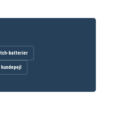
ch-batterier
l hundepejl