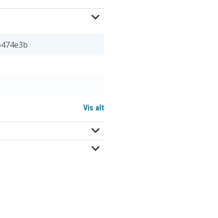
6474e3b
Vis alt
BN-VF814U
BN-VF823
BN-VF923