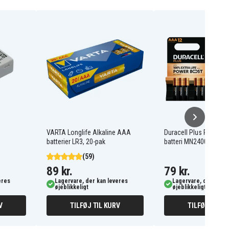
VARTA Longlife Alkaline AAA
Duracell Plus Power 
batterier LR3, 20-pak
batteri MN2400/LR03 
(59)
89 kr.
79 kr.
eres
Lagervare, der kan leveres
Lagervare, der kan l
øjeblikkeligt
øjeblikkeligt
V
TILFØJ TIL KURV
TILFØJ TIL K