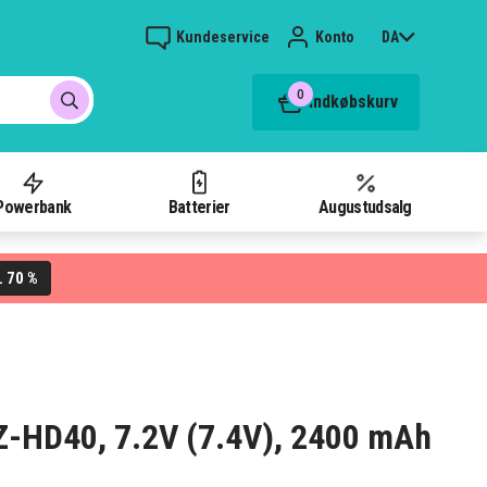
Kundeservice
Konto
DA
0
Indkøbskurv
Powerbank
Batterier
Augustudsalg
70 %
L
GZ-HD40, 7.2V (7.4V), 2400 mAh