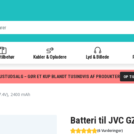
tilbehør
Kabler & Opladere
Lyd & Billede
USTUDSALG – GØR ET KUP BLANDT TUSINDVIS AF PRODUKTER
OP TI
7.4V), 2400 mAh
Batteri til JVC 
(6 Vurderinger)