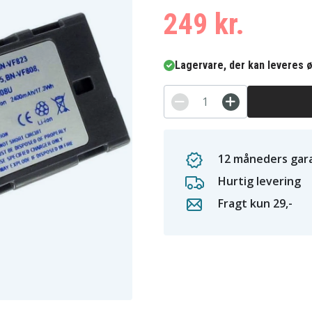
249 kr.
Lagervare, der kan leveres ø
12 måneders gara
Hurtig levering
Fragt kun 29,-