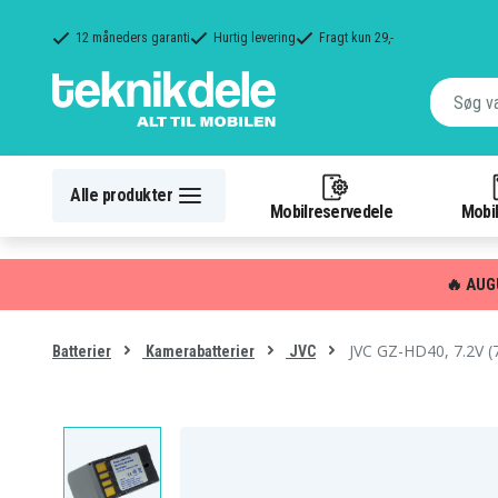
12 måneders garanti
Hurtig levering
Fragt kun 29,-
Alle produkter
Mobilreservedele
Mobil
🔥 AUG
JVC GZ-HD40, 7.2V (
Batterier
Kamerabatterier
JVC