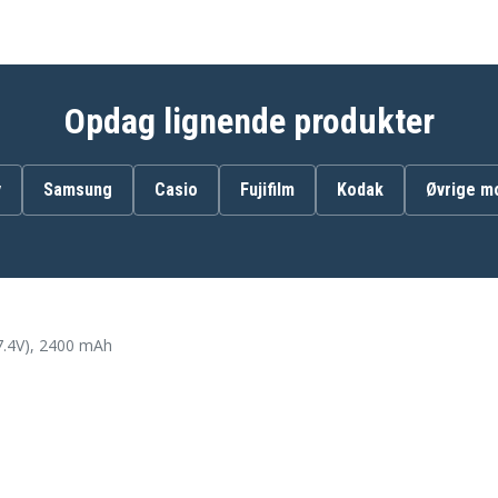
JVC GZ-HD3AG
JVC GZ-HD3EX
JVC GZ-HD40AC
JVC GZ-HD5B
JVC GZ-HD5US
Opdag lignende produkter
JVC GZ-HD6US
JVC GZ-HD7B
JVC GZ-HD7S
JVC GZ-HM1AC
y
Samsung
Casio
Fujifilm
Kodak
Øvrige m
JVC GZ-HM1SEU
JVC GZ-HM200AC
JVC GZ-HM400
JVC GZ-HM400AC
JVC GZ-HM400US
JVC GZ-MG120
JVC GZ-MG130EK
7.4V), 2400 mAh
JVC GZ-MG131
JVC GZ-MG133EX
JVC GZ-MG135AA
JVC GZ-MG135US
JVC GZ-MG142
JVC GZ-MG148
JVC GZ-MG148EX
JVC GZ-MG150EF