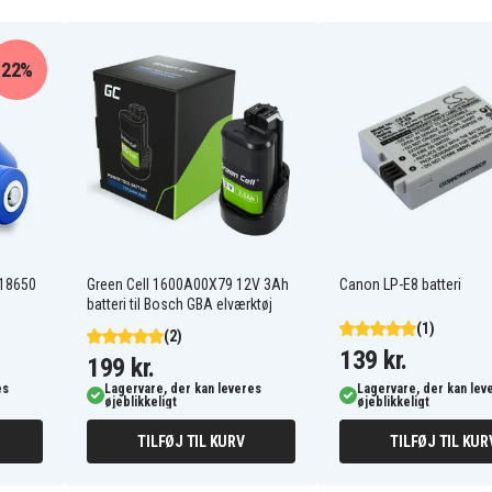
22%
JVC GR-D720EK
JVC GR-D726EX
JVC GR-D750AC
JVC GR-D760EK
JVC GR-D770AC
JVC GR-D793
JVC GR-D850
JVC GR-DA20
 18650
Green Cell 1600A00X79 12V 3Ah
Canon LP-E8 batteri
JVC GR-DA30AC
batteri til Bosch GBA elværktøj
JVC GY-HM100
(1)
JVC GZ-HD10
(2)
JVC GZ-HD230
139 kr.
199 kr.
JVC GZ-HD30
es
Lagervare, der kan leveres
Lagervare, der kan lev
JVC GZ-HD300AEK
øjeblikkeligt
øjeblikkeligt
JVC GZ-HD300BUS
JVC GZ-HD30AC
TILFØJ TIL KURV
TILFØJ TIL KUR
JVC GZ-HD310
JVC GZ-HD320BUS