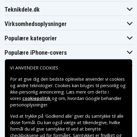
JVC GZ-
JVC GZ-MG330
JVC GZ-MG330A
MG275US
Teknikdele.dk
JVC GZ-
JVC GZ-MG330B
JVC GZ-MG330H
MG330AUS
Virksomhedsoplysninger
JVC GZ-
JVC GZ-
JVC GZ-MG330R
MG330HUS
MG330RUS
JVC GZ-MG330S
JVC GZ-MG335
JVC GZ-MG335H
Populære kategorier
JVC GZ-
JVC GZ-
JVC GZ-
MG335HUS
MG335WUS
MG340BUS
JVC GZ-MG35
JVC GZ-MG36
JVC GZ-MG360
Populære iPhone-covers
JVC GZ-
JVC GZ-
JVC GZ-MG360B
MG360BUC
MG360BUS
JVC GZ-MG360S
JVC GZ-MG365
JVC GZ-MG365B
Populære Samsung-covers
VI ANVENDER COOKIES
JVC GZ-
JVC GZ-MG365H
JVC GZ-MG430B
MG365BUS
For at give dig den bedste oplevelse anvender vi cookies
JVC GZ-
JVC GZ-
JVC GZ-MG435B
og andre teknologier. Cookies kan bruges til personlig og
MG430HUS
MG435HUS
JVC GZ-
ikke-personlig annoncering. Læs mere om dette i
JVC GZ-MG437B
JVC GZ-MG465B
MG465BUS
vores
cookiepolitik
og om, hvordan
Google behandler
JVC GZ-
Betalingsmuligheder
JVC GZ-MG530
JVC GZ-MG555
personoplysninger
.
MG530AC
JVC GZ-
JVC GZ-
JVC GZ-MG575
Ved at trykke på 'Godkend alle' giver du samtykke til alle
MG555US
MG575AC
Leveringsmuligheder
JVC GZ-
JVC GZ-
disse formål. Du kan også vælge at tilkendegive, hvilke
JVC GZ-MG575B
MG575EK
MG575EX
formål du vil give samtykke til ved at benytte
JVC GZ-
JVC GZ-MG575S
JVC GZ-MG630
checkboksene ud for formålet. Samtykket er frivilligt og
MG610SEU