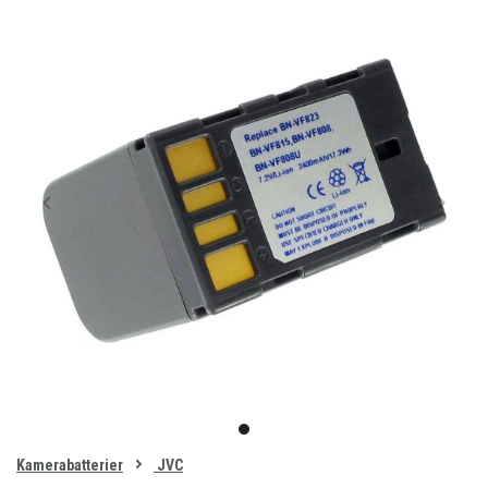
Item
1
item
of
0
Kamerabatterier
JVC
1