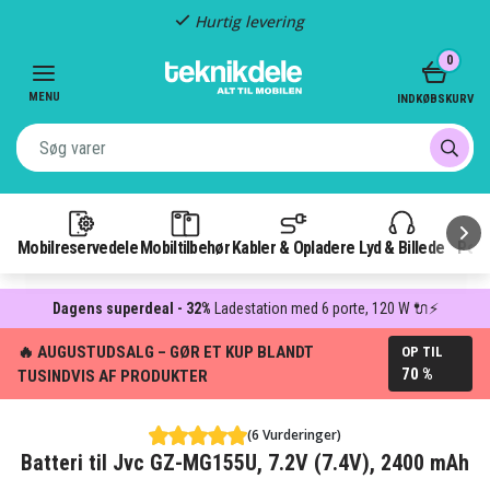
Hurtig levering
Item
0
2
of
MENU
INDKØBSKURV
3
Mobilreservedele
Mobiltilbehør
Kabler & Opladere
Lyd & Billede
Pow
Dagens superdeal - 32%
Ladestation med 6 porte, 120 W 🔌⚡
🔥 AUGUSTUDSALG – GØR ET KUP BLANDT
OP TIL
70 %
TUSINDVIS AF PRODUKTER
(6 Vurderinger)
Batteri til Jvc GZ-MG155U, 7.2V (7.4V), 2400 mAh