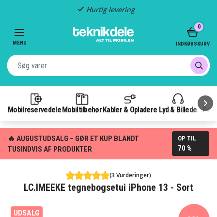
Hurtig levering
Item
0
2
of
MENU
INDKØBSKURV
3
Mobilreservedele
Mobiltilbehør
Kabler & Opladere
Lyd & Billede
Pow
🔥 AUGUSTUDSALG – GØR ET KUP BLANDT
OP TIL
70 %
TUSINDVIS AF PRODUKTER
(3 Vurderinger)
LC.IMEEKE tegnebogsetui iPhone 13 - Sort
UDSALG