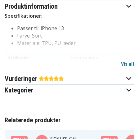
Produktinformation
Specifikationer
:
Passer til: iPhone 13
Farve: Sort
Materiale: TPU, PU læder
101128485A
Artikkelnr
Vis alt
Etui
Produkttype
Vurderinger
Kortlomme
Feature
Kategorier
Sort
Farve
Kunstlæder
Materiale
Relaterede produkter