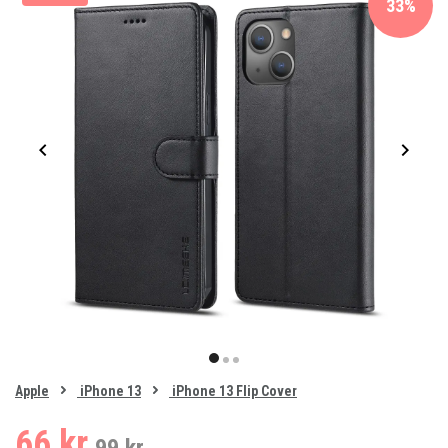
33%
Item
1
item
item
item
of
0
Apple
iPhone 13
iPhone 13 Flip Cover
1
2
3
66 kr.