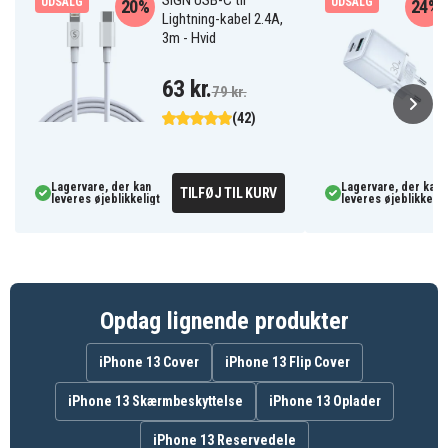
SiGN USB-C til
UDSALG
UDSALG
20%
24%
Lightning-kabel 2.4A,
3m - Hvid
63 kr.
79 kr.
(42)
Lagervare, der kan
Lagervare, der kan
TILFØJ TIL KURV
leveres øjeblikkeligt
leveres øjeblikkelig
Opdag lignende produkter
iPhone 13 Cover
iPhone 13 Flip Cover
iPhone 13 Skærmbeskyttelse
iPhone 13 Oplader
iPhone 13 Reservedele