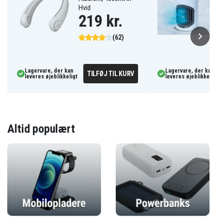
Hvid
219 kr.
(62)
Lagervare, der kan
Lagervare, der kan
TILFØJ TIL KURV
leveres øjeblikkeligt
leveres øjeblikkelig
Altid populært