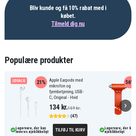
Bliv kunde og få 10% rabat med i
købet.
Tilmeld dig nu
Populære produkter
Apple Earpods med
UDSALG
21%
56%
mikrofon og
fjernbetjening, USB-
C, Original - Hvid
134 kr.
169 kr.
(47)
Lagervare, der kan
Lagervare, der kan 
TILFØJ TIL KURV
leveres øjeblikkeligt
øjeblikkeligt