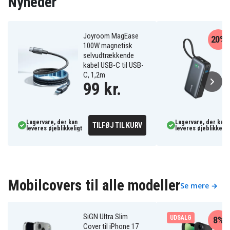
Nyheder
Joyroom MagEase
20%
100W magnetisk
selvudtrækkende
kabel USB-C til USB-
C, 1,2m
99 kr.
Lagervare, der kan
Lagervare, der kan
TILFØJ TIL KURV
leveres øjeblikkeligt
leveres øjeblikkelig
Mobilcovers til alle modeller
Se mere →
SiGN Ultra Slim
UDSALG
8%
Cover til iPhone 17