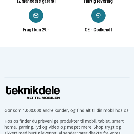
12 måneders garanti
Hurtig levering
bruge.
Høretelefoner til dine behov
Vi har et bredt udvalg af
høretelefoner
som AirPods,
Fragt kun 29,-
CE - Godkendt
Galaxy Buds og mange prisvenlige alternativer. Uanset
om du leder efter trådløse eller kablede høretelefoner i
forskellige størrelser og til forskellige situationer,
finder du det hos os.
Teknikprodukter til hverdagen
Udover ovenstående har vi også teknik til hverdagen
som
powerbanks
,
batterier
,
belysning
,
kabler
og meget
mere, som gør hverdagen lettere.
Teknikdeles positive anmeldelser og
Gør som 1.000.000 andre kunder, og find alt til din mobil hos os!
bedømmelser
Hos os finder du prisvenlige produkter til mobil, tablet, smart
Hos Teknikdele er vi stolte af vores flotte anmeldelser
home, gaming, lyd og video og meget mere. Shop trygt og
og ratings på Trustpilot, Google og andre platforme.
sikkert med hurtig levering, vi sender varer direkte fra vores