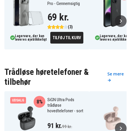
Pro - Gennemsigtig
69 kr.
(3)
Lagervare, der kan
Lagervare, der kan
TILFØJ TIL KURV
leveres øjeblikkeligt
leveres øjeblikkelig
Trådløse høretelefoner &
Se mere
tilbehør
→
SiGN Ultra Pods
UDSALG
8%
trådløse
hovedtelefoner - sort
91 kr.
99 kr.