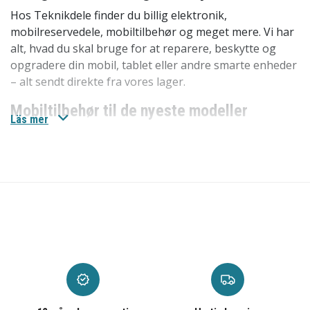
Hos Teknikdele finder du billig elektronik,
mobilreservedele, mobiltilbehør og meget mere. Vi har
alt, hvad du skal bruge for at reparere, beskytte og
opgradere din mobil, tablet eller andre smarte enheder
– alt sendt direkte fra vores lager.
Mobiltilbehør til de nyeste modeller
Läs mer
Vi har
mobiltilbehøret
til de nyeste modeller som
iPhone 17, iPhone 17 Pro, iPhone 17 Pro Max og
Samsung Galaxy S25 Ultra. Her finder du alt fra
mobilcovers til skærmbeskyttelse og opladere.
Mobilreservedele til ældre modeller
Hos os finder du
mobilreservedele
til de største
producenter som Apple, Samsung og mange flere. Ved
at reparere din iPhone-skærm eller udskifte batteriet i
din Samsung Galaxy kan du forlænge enhedens levetid.
Vores reservedele er både prisvenlige og nemme at