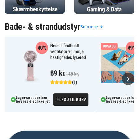
Bade- & strandudstyr
Se mere →
Nedis håndholdt
UDSALG
40%
49%
ventilator 90 mm, 6
hastigheder, lyserød
89 kr.
149 kr.
(1)
Lagervare, der kan
Lagervare, der kan
TILFØJ TIL KURV
leveres øjeblikkeligt
leveres øjeblikkelig