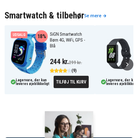
Smartwatch & tilbehør
Se mere →
SiGN Smartwatch
UDSALG
18%
Børn 4G, WiFi, GPS -
Blå
244 kr.
299 kr.
(9)
Lagervare, der kan
Lagervare, der kan
TILFØJ TIL KURV
leveres øjeblikkeligt
leveres øjeblikkelig