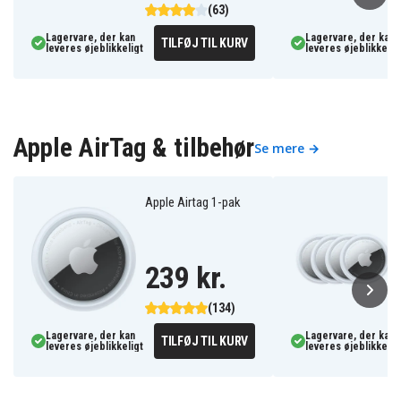
(63)
Lagervare, der kan
Lagervare, der kan
TILFØJ TIL KURV
leveres øjeblikkeligt
leveres øjeblikkelig
Apple AirTag & tilbehør
Se mere →
Apple Airtag 1-pak
239 kr.
(134)
Lagervare, der kan
Lagervare, der kan
TILFØJ TIL KURV
leveres øjeblikkeligt
leveres øjeblikkelig