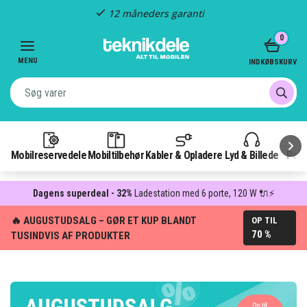
Hurtig levering
Item
0
2
of
MENU
INDKØBSKURV
3
Mobilreservedele
Mobiltilbehør
Kabler & Opladere
Lyd & Billede
Pow
Dagens superdeal - 32%
Ladestation med 6 porte, 120 W 🔌⚡
🔥 AUGUSTUDSALG – GØR ET KUP BLANDT
OP TIL
70 %
TUSINDVIS AF PRODUKTER