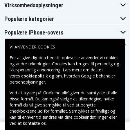
Virksomhedsoplysninger
Populære kategorier
Populære iPhone-covers
Populære Samsung-covers
VI ANVENDER COOKIES
For at give dig den bedste oplevelse anvender vi cookies
og andre teknologier. Cookies kan bruges til personlig og
ikke-personlig annoncering. Læs mere om dette i
vores
cookiepolitik
og om, hvordan
Google behandler
Betalingsmuligheder
personoplysninger
.
Ved at trykke på 'Godkend alle' giver du samtykke til alle
Leveringsmuligheder
disse formål. Du kan også vælge at tilkendegive, hvilke
formål du vil give samtykke til ved at benytte
checkboksene ud for formålet. Samtykket er frivilligt og
kan til enhver tid ændres via dine cookieindstillinger eller
ved at kontakte os.
Copyright © 2026, Spares Nordic AB