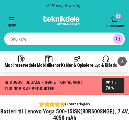
Hurtig levering
Item
0
2
of
MENU
INDKØBSKURV
3
Mobilreservedele
Mobiltilbehør
Kabler & Opladere
Lyd & Billede
Pow
🔥 AUGUSTUDSALG – GØR ET KUP BLANDT
OP TIL
70 %
TUSINDVIS AF PRODUKTER
(2 Vurderinger)
Batteri til Lenovo Yoga 500-15ISK(80R6008NGE), 7.4V,
4050 mAh