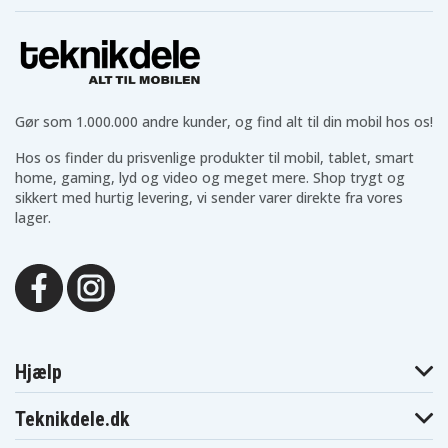
Lenovo Yoga 500-
Lenovo Yoga 500-
Lenovo Yoga
14IHW(80N50069GE)
14IHW80N5
14ISK
Lenovo Yoga 500-
Lenovo Yoga 500-
Lenovo Yoga
151BD
15ACL
15IHW(80N7
Lenovo Yoga 500-
Lenovo Yoga 500-
Lenovo Yoga
15IHW(80N7000CGE)
15IHW(80N70025GE)
15IHW(80N7
Lenovo Yoga 500-
Lenovo Yoga 500-
Lenovo Yoga
Gør som 1.000.000 andre kunder, og find alt til din mobil hos os!
15ISK
15ISK(80R6)
15ISK(80R60
Lenovo Yoga 500-
Lenovo Yoga 500-
Lenovo Yoga
Hos os finder du prisvenlige produkter til mobil, tablet, smart
15ISK(80R60016GE)
15ISK(80R60023GE)
15ISK(80R60
home, gaming, lyd og video og meget mere. Shop trygt og
Lenovo Yoga 500-
Lenovo Yoga 500-
Lenovo Yoga
15ISK(80R6004AGE)
15ISK(80R6004BGE)
15ISK(80R60
sikkert med hurtig levering, vi sender varer direkte fra vores
Lenovo Yoga 500-
Lenovo Yoga 500-
Lenovo Yoga
lager.
15ISK(80R60058GE)
15ISK(80R60059GE)
15ISK(80R60
Lenovo Yoga 500-
Lenovo Yoga 500-
Lenovo yoga
15ISK(80R6008NGE)
15ISK(80R600ADGE)
14sk
Hjælp
Teknikdele.dk