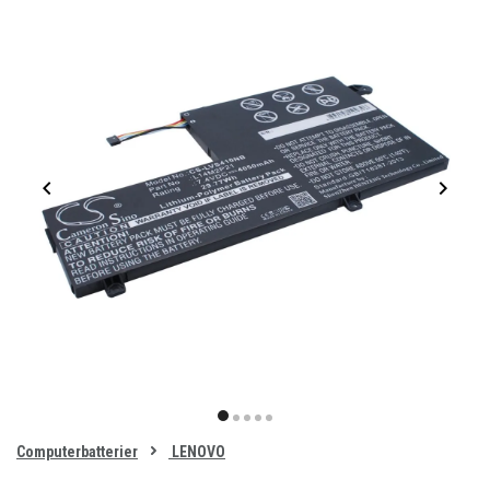
Item
1
item
item
item
item
item
of
0
Computerbatterier
LENOVO
1
2
3
4
5