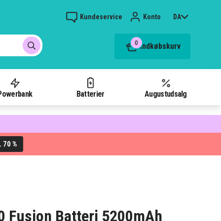
Kundeservice
Konto
DA
0
Indkøbskurv
Powerbank
Batterier
Augustudsalg
70 %
L
0 Fusion Batteri 5200mAh