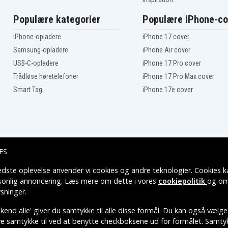
Populære kategorier
Populære iPhone-co
iPhone-opladere
iPhone 17 cover
Samsung-opladere
iPhone Air cover
USB-C-opladere
iPhone 17 Pro cover
Trådløse høretelefoner
iPhone 17 Pro Max cover
Smart Tag
iPhone 17e cover
ES
edste oplevelse anvender vi cookies og andre teknologier. Cookies ka
Leveringsmuligheder
rsonlig annoncering. Læs mere om dette i vores
cookiepolitik
og om
sninger
.
end alle' giver du samtykke til alle disse formål. Du kan også vælge
ive samtykke til ved at benytte checkboksene ud for formålet. Samtykk