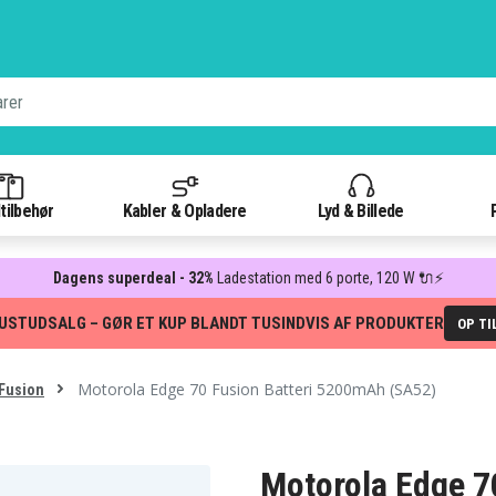
tilbehør
Kabler & Opladere
Lyd & Billede
Dagens superdeal - 32%
Ladestation med 6 porte, 120 W 🔌⚡
USTUDSALG – GØR ET KUP BLANDT TUSINDVIS AF PRODUKTER
OP TI
Motorola Edge 70 Fusion Batteri 5200mAh (SA52)
Fusion
Motorola Edge 7