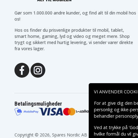
Gør som 1.000.000 andre kunder, og find alt til din mobil hos
os!
Hos os finder du prisvenlige produkter til mobil, tablet,
smart home, gaming, lyd og video og meget mere. Shop
trygt og sikkert med hurtig levering, vi sender varer direkte
fra vores lager.
VI ANVENDER COOKI
For at give dig den b
Betalingsmuligheder
personlig og ikke-pe
behandler personoply
Ved at trykke på 'Godk
hvilke formål du vil g
Copyright © 2026, Spares Nordic AB