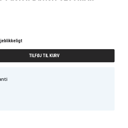
jeblikkeligt
TILFØJ TIL KURV
nti