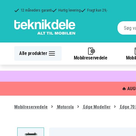
12 måneders garanti
Hurtig levering
Fragt kun 29,-
Alle produkter
Mobilreservedele
Mobil
🔥 AUG
Mobilreservedele
Motorola
Edge Modeller
Edge 70 